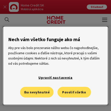
Home Credit SK
Stiahnuť
Mobilná aplikácia
Otvo
Zavr
Bezúročné obdobie
Nech vám všetko funguje ako má
Aby pre vás bolo prezeranie nášho webu čo najpohodlnejšie,
používame cookies a ďalšie nástroje, ktoré pracujú s vašimi
osobnými údajmi. Niektoré z nich sú nevyhnutné, k tým ďalším
od vás potrebujeme súhlas.
Vopred dohodnuté
časové rozmedzie, v ktorom klient môže
využívať peniaze z úveru bez platenia úroku
, sa nazýva
bezúročným obdobím. Stačí vrátiť plnú výšku vyčerpanej dlžnej
Upraviť nastavenia
čiastky v rámci stanovenej doby. Najčastejšie sa s bezúročným
obdobím môžete stretnúť pri kreditných kartách na
revolvingových
úveroch
. Napríklad pri vybraných produktoch od Home Creditu sa
bezúročné obdobie vzťahuje na transakcie uskutočnené v
Iba nevyhnutné
Povoliť všetko
obchodoch a na internete.