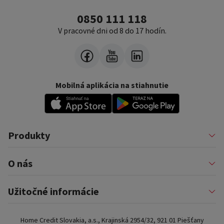
0850 111 118
V pracovné dni od 8 do 17 hodín.
Mobilná aplikácia na stiahnutie
Produkty
Pôžičky
O nás
Financovanie podnikateľov
Konsolidácia
Nákup na splátky a karty
Profil firmy
Užitočné informácie
Auto na splátky
Pomáhame
Prenájom zariadenia
Kariéra
Poistenie a doplnkové služby
Dôležité informácie
Najčastejšie internetové podvody
Home Credit Slovakia, a.s., Krajinská 2954/32, 921 01 Piešťany
Blog
Najčastejšie otázky