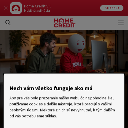
Home Credit SK
Stiahnuť
Mobilná aplikácia
Otvo
Zavr
Nech vám všetko funguje ako má
Aby pre vás bolo prezeranie nášho webu čo najpohodlnejšie,
používame cookies a ďalšie nástroje, ktoré pracujú s vašimi
osobnými údajmi. Niektoré z nich sú nevyhnutné, k tým ďalším
od vás potrebujeme súhlas.