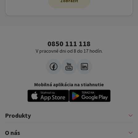
Zobraziť
0850 111 118
V pracovné dni od 8 do 17 hodín.
Mobilná aplikácia na stiahnutie
Produkty
Pôžičky
O nás
Financovanie podnikateľov