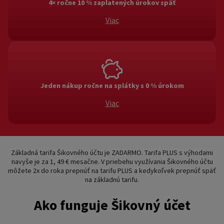
4× ročne 10 % zaplatených úrokov späť
Viac
4× ročne 10 % zaplatených úrokov späť
Stačí včas a riadne splácať a my vám 4× ročne vrátime 10
% zaplatených úrokov.
Jeden nákup ročne na splátky s 0 % úrokom
Viac
Jeden nákup ročne na splátky s 0 % úrokom
Nákup kartou od 100 € môžete raz za rok rozložiť do 5
alebo 10 splátok s 0 % úrokom. Zvládnete to na pár kliknutí
Základná tarifa Šikovného účtu je ZADARMO. Tarifa PLUS s výhodami
v mobilnej aplikácii. Rozloženie do splátok je potrebné
navyše je za 1, 49 € mesačne. V priebehu využívania Šikovného účtu
zadať v mesiaci, v ktorom bol nákup zaúčtovaný.
môžete 2x do roka prepnúť na tarifu PLUS a kedykoľvek prepnúť späť
na základnú tarifu.
Ako funguje Šikovný účet