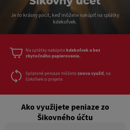
Šikovný účet
Je to krásny pocit, keď môžete nakúpiť na splátky
kdekoľvek.
Na splátky nakúpite
kdekoľvek a bez
zbytočného papierovania.
Splatené peniaze môžete
znova využiť
, na
čokoľvek si prajete.
Ako využijete peniaze zo
Šikovného účtu