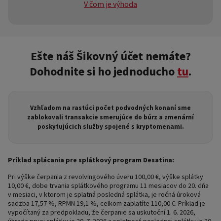
V čom je výhoda
Výšku splátok a spôsob ich platby si môžete ľubovoľne
meniť podľa toho, ako sa vám to hodí. Zaplatiť musíte vždy
len minimálnu splátku, ktorú vám pošleme v mesačnom
Ešte náš Šikovný účet nemáte?
výpise.
Dohodnite si ho jednoducho
tu
.
Vzhľadom na rastúci počet podvodných konaní sme
zablokovali transakcie smerujúce do búrz a zmenární
poskytujúcich služby spojené s kryptomenami.
Príklad splácania pre splátkový program Desatina:
Pri výške čerpania z revolvingového úveru 100,00 €, výške splátky
10,00 €, dobe trvania splátkového programu 11 mesiacov do 20. dňa
v mesiaci, v ktorom je splatná posledná splátka, je ročná úroková
sadzba 17,57 %, RPMN 19,1 %, celkom zaplatíte 110,00 €. Príklad je
vypočítaný za predpokladu, že čerpanie sa uskutoční 1. 6. 2026,
úhrada prvej splátky je 20. 7. 2026 a splatnosť poslednej splátky je 20.