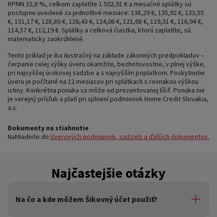
RPMN 32,8 %, celkom zaplatíte 1 502,91 € a mesačné splátky sú
postupne uvedené za jednotlivé mesiace: 138,29 €, 135,92 €, 133,55
€, 131,17 €, 128,80 €, 126,43 €, 124,06 €, 121,68 €, 119,31 €, 116,94 €,
114,57 €, 112,19 €. Splátky a celková čiastka, ktorú zaplatíte, sú
matematicky zaokrúhlené.
Tento príklad je iba ilustračný na základe zákonných predpokladov –
čerpanie celej výšky úveru okamžite, bezhotovostne, v plnej výške,
pri najvyššej úrokovej sadzbe a s najvyšším poplatkom. Poskytnutie
úveru je počítané na 12 mesiacov pri splátkach s rovnakou výškou
istiny. Konkrétna ponuka sa môže od prezentovanej líšiť. Ponuka nie
je verejný prísľub a platí pri splnení podmienok Home Credit Slovakia,
a.s.
Dokumenty na stiahnutie
Nahliadnite do
Úverových podmienok, sadzieb a ďalších dokumentov.
Najčastejšie otázky
Na čo a kde môžem Šikovný účet použiť?