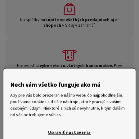
Na splátky
nakúpite vo všetkých predajniach aj e-
shopoch
v SR aj v zahraničí.
Hotovosť si
vyberiete zo všetkých bankomatov.
Prvý
výber máte každý mesiac zadarmo, každý ďalší výber je
za 2,19 €.
Nech vám všetko funguje ako má
Aby pre vás bolo prezeranie nášho webu čo najpohodlnejšie,
používame cookies a ďalšie nástroje, ktoré pracujú s vašimi
osobnými údajmi. Niektoré z nich sú nevyhnutné, k tým ďalším
od vás potrebujeme súhlas.
Peniaze si
prevediete na bankový účet
na pár klikov v
aplikácii alebo telefonicky.
Upraviť nastavenia