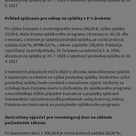
5. 2027.
Príklad splácania pre nákup na splátky s 0 % úrokom:
Pri výške čerpania z revolvingového úveru 100,00 €, výške splátky
10,00 €, dobe trvania splátkového programu 10 mesiacov do 20. dňa
v mesiaci, v ktorom je splatná posledná splátka, je ročná úroková
sadzba 0,00 %, RPMN 0,0 %, celkom zaplatíte 100,00 €. Príklad je
vypočítaný za predpokladu, že čerpanie sa uskutoční 1. 6. 2026,
úhrada prvej splátky je 20. 7. 2026 a splatnosť poslednej splátky je 20.
4. 2027.
V niektorých prípadoch môže dôjsť z dôvodu zaokrúhľovania splátok
k nepatrným rozdielom vo výške poslednej splátky. Konkrétna výška
poslednej splátky bude uvedená v mesačnom výpise. Hodnoty sa
vzťahujú iba k čerpaniu úveru rozloženému do splátkového programu
a nezohľadňujú ďalšie prípadné transakcie a poplatky splácané
štandardným spôsobom podľa podmienok vašej úverovej zmluvy.
Ponukou nevzniká nárok na poskytnutie splátkového programu.
Ilustratívny výpočet pre revolvingový úver na základe
požiadaviek zákona:
Pri úverovom rámci 1 300,00 € je ročná úroková sadzba 26,28 %,