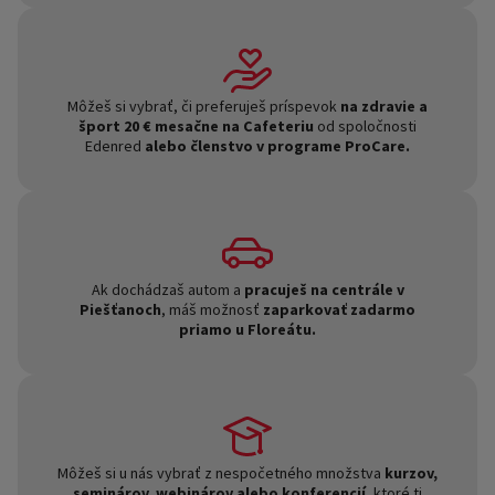
Môžeš si vybrať, či preferuješ príspevok
n
a zdravie a
šport 20 € mesačne na Cafeteriu
od spoločnosti
Edenred
alebo
členstvo v programe ProCare.
Ak dochádzaš autom a
pracuješ na centrále v
Piešťanoch
, máš možnosť
zaparkovať zadarmo
priamo u Floreátu.
Môžeš si u nás vybrať z nespočetného množstva
kurzov,
seminárov, webinárov alebo konferencií,
ktoré ti