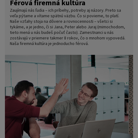
Férová firemná kultúra
Zaujímajú nás ľudia – ich príbehy, potreby aj názory. Preto sa
veľa pýtame a vítame spätnú väzbu. Čo si povieme, to platí.
Naše vzťahy stoja na dôvere a rovnocennosti – všetci si
tykáme, a je jedno, či si Jana, Peter alebo Juraj (mimochodom,
tieto mená u nás budeš počuť často). Zamestnanci u nás
zostávajú v priemere takmer 8 rokov, čo o mnohom vypovedá.
Naša firemná kultúra je jednoducho férová.