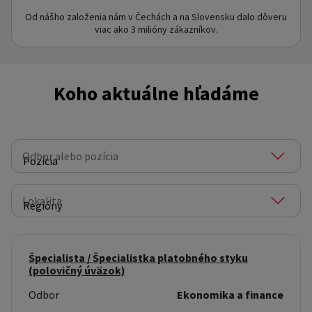
Od nášho založenia nám v Čechách a na Slovensku dalo dôveru
viac ako 3 milióny zákazníkov.
Koho aktuálne hľadáme
Odbor alebo pozícia
Pozícia
Lokalita
Regióny
Špecialista / Špecialistka platobného styku
(polovičný úväzok)
Odbor
Ekonomika a finance