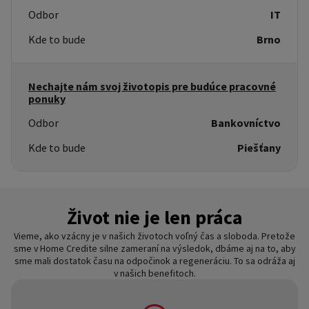
Odbor
IT
Kde to bude
Brno
Nechajte nám svoj životopis pre budúce pracovné
ponuky
Odbor
Bankovníctvo
Kde to bude
Piešťany
Život nie je len práca
Vieme, ako vzácny je v našich životoch voľný čas a sloboda. Pretože
sme v Home Credite silne zameraní na výsledok, dbáme aj na to, aby
sme mali dostatok času na odpočinok a regeneráciu. To sa odráža aj
v našich benefitoch.