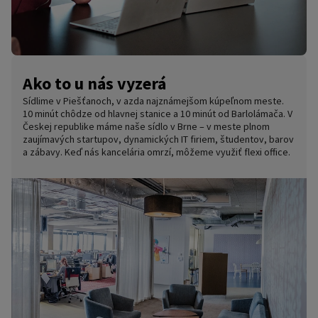
Ako to u nás vyzerá
Sídlime v Piešťanoch, v azda najznámejšom kúpeľnom meste.
10 minút chôdze od hlavnej stanice a 10 minút od Barlolámača. V
Českej republike máme naše sídlo v Brne – v meste plnom
zaujímavých startupov, dynamických IT firiem, študentov, barov
a zábavy. Keď nás kancelária omrzí, môžeme využiť flexi office.