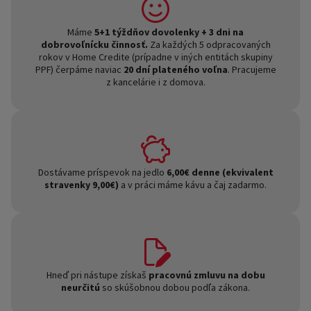
Máme
5+1 týždňov dovolenky + 3 dni na
dobrovoľnícku činnosť.
Za každých 5 odpracovaných
rokov v Home Credite (prípadne v iných entitách skupiny
PPF) čerpáme naviac
20 dní plateného voľna
. Pracujeme
z kancelárie i z domova.
Dostávame príspevok na jedlo
6,00€ denne (ekvivalent
stravenky 9,00€)
a v práci máme kávu a čaj zadarmo.
Hneď pri nástupe získaš
pracovnú zmluvu na dobu
neurčitú
so skúšobnou dobou podľa zákona.