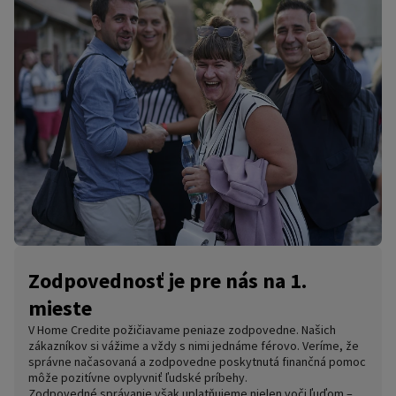
Zodpovednosť je pre nás na 1.
mieste
V Home Credite požičiavame peniaze zodpovedne. Našich
zákazníkov si vážime a vždy s nimi jednáme férovo. Veríme, že
správne načasovaná a zodpovedne poskytnutá finančná pomoc
môže pozitívne ovplyvniť ľudské príbehy.
Zodpovedné správanie však uplatňujeme nielen voči ľuďom –