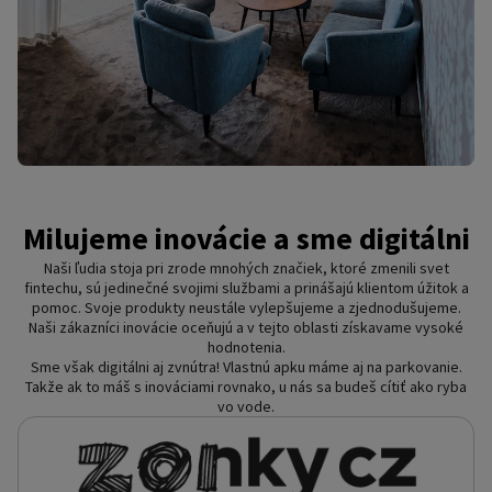
Milujeme inovácie a sme digitálni
Naši ľudia stoja pri zrode mnohých značiek, ktoré zmenili svet
fintechu, sú jedinečné svojimi službami a prinášajú klientom úžitok a
pomoc. Svoje produkty neustále vylepšujeme a zjednodušujeme.
Naši zákazníci inovácie oceňujú a v tejto oblasti získavame vysoké
hodnotenia.
Sme však digitálni aj zvnútra! Vlastnú apku máme aj na parkovanie.
Takže ak to máš s inováciami rovnako, u nás sa budeš cítiť ako ryba
vo vode.