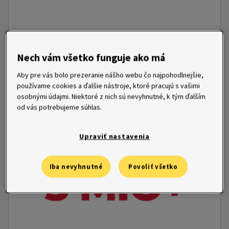
Nech vám všetko funguje ako má
Aby pre vás bolo prezeranie nášho webu čo najpohodlnejšie,
používame cookies a ďalšie nástroje, ktoré pracujú s vašimi
osobnými údajmi. Niektoré z nich sú nevyhnutné, k tým ďalším
V ČR a na Slovensku je nás viac ako osemsto. Na Slovensku
od vás potrebujeme súhlas.
sídlime v Piešťanoch, v azda najznámejšom kúpeľnom meste.
Upraviť nastavenia
Iba nevyhnutné
Povoliť všetko