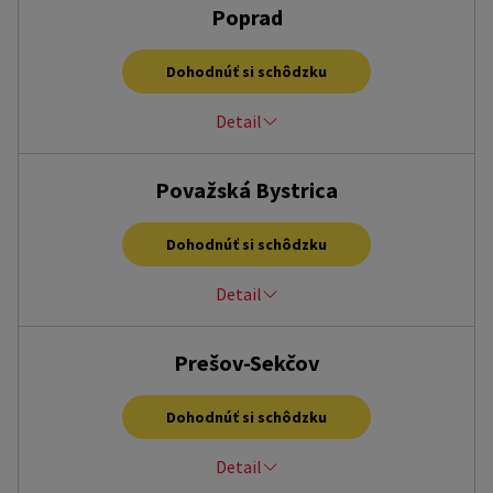
Holubyho 28 (OC Plus), Pezinok, 90201
Poprad
po – pia 9:00 – 17:00
alena.mihalova@homecredit.sk
Dohodnúť si schôdzku
+421 908 556 140
Detail
OC MAX, Dlhé Hony 4588/1, Poprad, 058 01
Považská Bystrica
po – ne, 9:00 – 20:00 hod.
poprad@homecredit.sk
Dohodnúť si schôdzku
+421 33 7767 476
Detail
M park - nákupné centrum, Centrum 8, Považská Bystrica,
Prešov-Sekčov
01701
po – pia, 9:00 – 17:00 hod.
Dohodnúť si schôdzku
dana.kralikova@homecredit.sk
+421 908 556 493
Detail