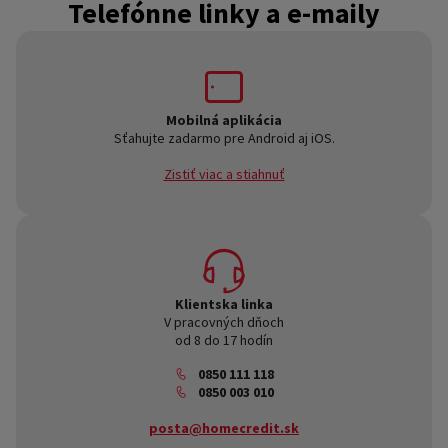
Telefónne linky a e-maily
Mobilná aplikácia
Sťahujte zadarmo pre Android aj iOS.
Zistiť viac a stiahnuť
Klientska linka
V pracovných dňoch
od 8 do 17 hodín
0850 111 118
0850 003 010
posta@homecredit.sk