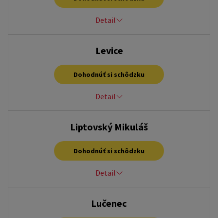
0850 638 181
Detail
Námestie slobody 2288/25, Kysucké Nové Mesto, 02401
Levice
po – pia, 9:00 – 17:00 hod.
lenka.jurikova@homecredit.sk
Dohodnúť si schôdzku
+421 907 688 834
Detail
Sv. Michala 5 (OC Dituria), Levice, 934 01
Liptovský Mikuláš
po – ne, 9:00 – 20:00 hod.
levice@homecredit.sk
Dohodnúť si schôdzku
+421 33 7767486
Detail
OZC RGB Liptov, Kamenné pole 4449/3, Liptovský Mikuláš,
Lučenec
031 01