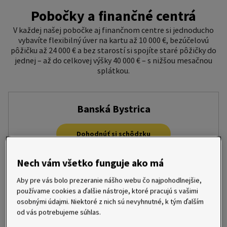
Pobočky a finančné centrá
V každej našej pobočke aj finančnom centre si jednoducho
vybavíte flexibilný úver na kartu až 10 000 €, bezúčelovú
pôžičku až 24 000 € a bez starostí si spojíte staré pôžičky do
jednej – až do celkovej výšky 40 000 € – s nižšou mesačnou
splátkou.
Banská Bystrica
Dohodnúť si schôdzku
Detail
Nech vám všetko funguje ako má
Aby pre vás bolo prezeranie nášho webu čo najpohodlnejšie,
SC Point, Vajanského Námestie 15299/7, Banská Bystrica, 974
Bratislava
používame cookies a ďalšie nástroje, ktoré pracujú s vašimi
01
osobnými údajmi. Niektoré z nich sú nevyhnutné, k tým ďalším
po – ne, 9:00 – 20:00 hod.
od vás potrebujeme súhlas.
Dohodnúť si schôdzku
banska.bystrica@homecredit.sk