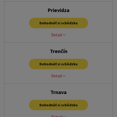
OC MAX, Vihorlatská 2A, Prešov-Sekčov, 080 01
Prievidza
po – ne, 9:00 – 20:00 hod.
presov@homecredit.sk
Dohodnúť si schôdzku
+421 33 7767 471
Detail
OC Korzo, Nábrežná 1913/5A, Prievidza, 971 01
Trenčín
po – ne, 9:00 – 20:00 hod.
prievidza@homecredit.sk
Dohodnúť si schôdzku
+421 33 7767 436
Detail
OC MAX, Gen. M. R. Štefánika 426, Trenčín, 911 01
Trnava
po – ne, 9:00 – 20:00 hod.
trencin@homecredit.sk
Dohodnúť si schôdzku
+421 33 7767 477
Detail