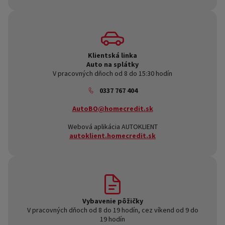
Klientská linka
Auto na splátky
V pracovných dňoch od 8 do 15:30 hodín
0337 767 404
AutoBO@homecredit.sk
Webová aplikácia AUTOKLIENT
autoklient.homecredit.sk
Vybavenie pôžičky
V pracovných dňoch od 8 do 19 hodín, cez víkend od 9 do
19 hodín