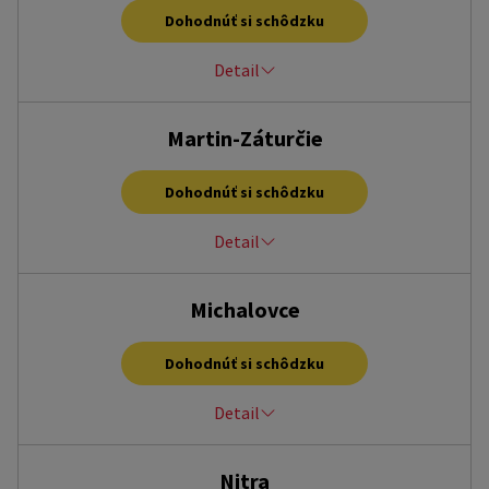
po – ne, 9:00 – 20:00 hod.
Dohodnúť si schôdzku
liptovsky.mikulas@homecredit.sk
+421 33 7767 484
Detail
OC Galéria, Námestie Republiky 5994/32, Lučenec, 984 01
Martin-Záturčie
po – ne, 9:00 – 20:00 hod.
lucenec@homecredit.sk
Dohodnúť si schôdzku
+421 33 7767 454
Detail
Tulip Center Martin, Pltníky 2, Martin-Záturčie, 036 01
Michalovce
po – ne, 9:00 – 20:00 hod.
martin@homecredit.sk
Dohodnúť si schôdzku
+421 33 7767 474
Detail
OC Zemplín, Andreja Sládkoviča 5, Michalovce, 071 01
Nitra