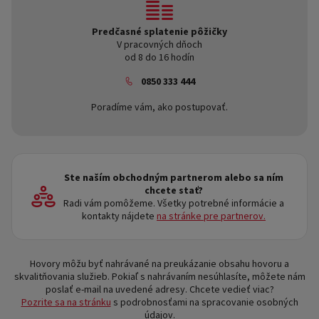
Predčasné splatenie pôžičky
V pracovných dňoch
od 8 do 16 hodín
0850 333 444
Poradíme vám, ako postupovať.
Ste naším obchodným partnerom alebo sa ním
chcete stať?
Radi vám pomôžeme. Všetky potrebné informácie a
kontakty nájdete
na stránke pre partnerov.
Hovory môžu byť nahrávané na preukázanie obsahu hovoru a
skvalitňovania služieb. Pokiaľ s nahrávaním nesúhlasíte, môžete nám
poslať e-mail na uvedené adresy. Chcete vedieť viac?
Pozrite sa na stránku
s podrobnosťami na spracovanie osobných
údajov.