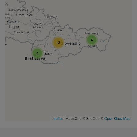
4
13
4
Leaflet
|
MapsOne ©
Site
One
©
OpenStreetMap