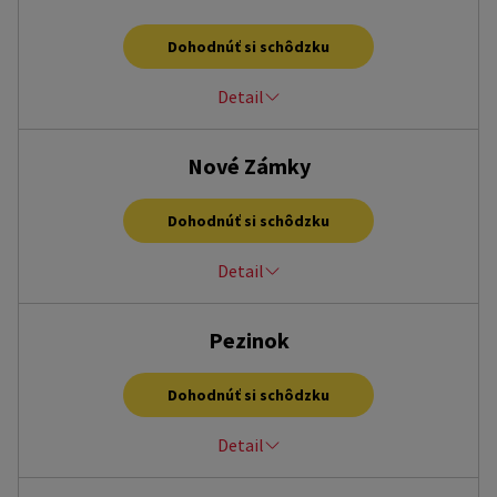
po – ne, 9:00 – 20:00 hod.
michalovce@homecredit.sk
Dohodnúť si schôdzku
+421 33 7767 433
Detail
OC Centro Nitra, Akademická 1/A, Nitra, 949 01
Nové Zámky
po – ne, 9:00 – 20:00 hod.
nitra@homecredit.sk
Dohodnúť si schôdzku
+421 33 7767 472
Detail
Aquario Shopping Center, Nitrianska cesta 111/A, Nové
Pezinok
Zámky, 940 01
po – ne, 9:00 – 20:00 hod.
Dohodnúť si schôdzku
nove.zamky@homecredit.sk
+421 33 7767 483
Detail