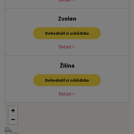
OC MAX, F. Urbánka 11, Trnava, 917 01
Zvolen
Po-Ne: 9:00 - 20:00 hod.
trnava@homecredit.sk
Dohodnúť si schôdzku
+421 33 7767 473
Detail
SC Zvolenská Európa, Námestie SNP 63,, Zvolen, 960 01
Žilina
po – ne, 9:00 – 20:00 hod.
zvolen@homecredit.sk
Dohodnúť si schôdzku
+421 33 7767 470
Detail
+
OC Mirage, Nám. A. Hlinku 7B, Žilina, 010 01
po – ne, 9:00 – 20:00 hod.
−
zilina@homecredit.sk
0850 638 191