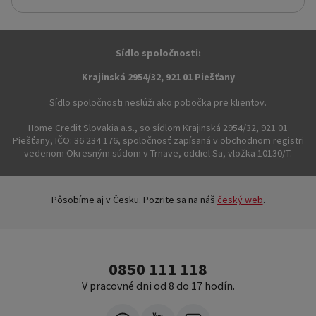
Sídlo spoločnosti:
Krajinská 2954/32, 921 01 Piešťany
Sídlo spoločnosti neslúži ako pobočka pre klientov.
Home Credit Slovakia a.s., so sídlom Krajinská 2954/32, 921 01
Piešťany, IČO: 36 234 176, spoločnosť zapísaná v obchodnom registri
vedenom Okresným súdom v Trnave, oddiel Sa, vložka 10130/T.
Pôsobíme aj v Česku. Pozrite sa na náš
český web
.
0850 111 118
V pracovné dni od 8 do 17 hodín.