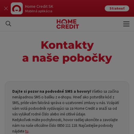
Home Credit SK
Stiahnuť
Mobilná aplikácia
Otvo
Zavr
Kontakty
a naše pobočky
Dajte si pozor na podvodné SMS a hovory!
Všetko sa začína
nenápadnou SMS o balíku z e-shopu. Hneď ako potvrdíte kód z
SMS, príde vám falošná správa o uzatvorení zmluvy u nás. Vzápätí
vám volá podvodník vydávajúci sa za Home Credit a snaží sa od
vás vylákať rodné číslo alebo iné citlivé údaje.
Kedykoľvek máte pochybnosti, hovor radšej ukončite a zavolajte
nám na naše oficiálne číslo 0850 111 118. Najčastejšie podvody
nájdete
tu
.