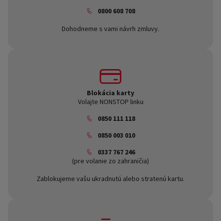
0800 608 708
Dohodneme s vami návrh zmluvy.
Blokácia karty
Volajte NONSTOP linku
0850 111 118
0850 003 010
0337 767 246
(pre volanie zo zahraničia)
Zablokujeme vašu ukradnutú alebo stratenú kartu.