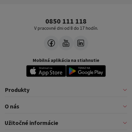
0850 111 118
V pracovné dni od 8 do 17 hodín.
Mobilná aplikácia na stiahnutie
Produkty
Pôžičky
O nás
Financovanie podnikateľov
Konsolidácia
Nákup na splátky a karty
Profil firmy
Užitočné informácie
Auto na splátky
Pomáhame
Prenájom zariadenia
Kariéra