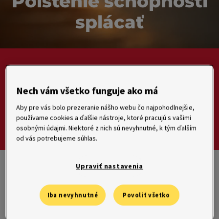
Poistenie schopnosti
splácať
Vyberte si balíček, ktorý vám bude vyhovovať.
Nech vám všetko funguje ako má
Aby pre vás bolo prezeranie nášho webu čo najpohodlnejšie,
Poistenie vám pomôže, keď ochoriete alebo
používame cookies a ďalšie nástroje, ktoré pracujú s vašimi
prídete o prácu.
osobnými údajmi. Niektoré z nich sú nevyhnutné, k tým ďalším
od vás potrebujeme súhlas.
Upraviť nastavenia
Na výber máte z nasledujúcich
balíčkov poistenia
Iba nevyhnutné
Povoliť všetko