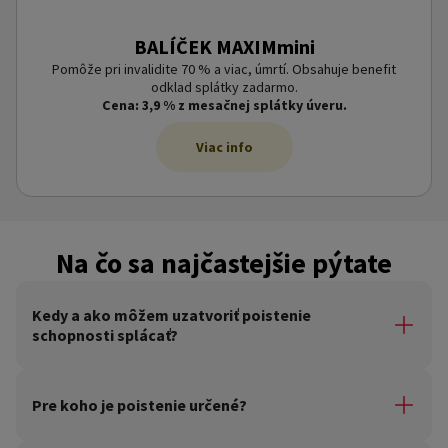
BALÍČEK MAXIMmini
Pomôže pri invalidite 70 % a viac, úmrtí. Obsahuje benefit
odklad splátky zadarmo.
Cena: 3,9 % z mesačnej splátky úveru.
Viac info
Na čo sa najčastejšie pýtate
Kedy a ako môžem uzatvoriť poistenie
schopnosti splácať?
Vybraný balíček poistenia si môžete zvoliť rovno pri
vybavovaní úveru.
Pre koho je poistenie určené?