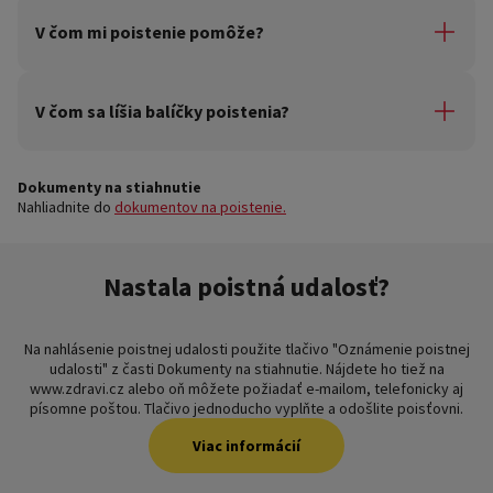
Poistenie vám ponúkneme, pokiaľ:
V čom mi poistenie pomôže?
• ste vo veku 18 – 65 rokov (pre balíčky MAXIM a
MAXIM+) alebo až 70 rokov (pre balíček MAXIMmini),
Každý balíček poistenia pomáha v inej miere. A tomu
• nie ste invalidný alebo držiteľom preukazu ŤZP.
zodpovedá aj jeho cena. Viac informácií nájdete po
V čom sa líšia balíčky poistenia?
kliknutí na tlačidlo „Viac info…“ pod jednotlivými
balíčkami poistenia na tejto stránke.
Základný rozdiel je v šírke krytia rizík. Tomu zodpovedá
aj cena. Preto si môžete jednoducho zvoliť podľa svojej
Dokumenty na stiahnutie
potreby balíček, ktorý vám bude najlepšie vyhovovať.
Nahliadnite do
dokumentov na poistenie.
Nastala poistná udalosť?
Na nahlásenie poistnej udalosti použite tlačivo "Oznámenie poistnej
udalosti" z časti Dokumenty na stiahnutie. Nájdete ho tiež na
www.zdravi.cz alebo oň môžete požiadať e-mailom, telefonicky aj
písomne ​​poštou. Tlačivo jednoducho vyplňte a odošlite poisťovni.
Viac informácií