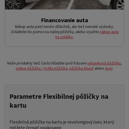
Financovanie auta
Nákup auta patrí medzi dôležité, ale tiež nemalé výdavky.
Zvládnite ho pomocou našej pôžičky, alebo využite
nákup auta
na splátky.
Naše produkty tiež často hľadáte pod frázami
nebanková pôžička
,
online pôžička
,
rýchla pôžička
,
pôžička ihneď
alebo
úver
.
Parametre Flexibilnej pôžičky na
kartu
Flexibilná pôžička na kartu je revolvingový úver, ktorý
môžete čerpať opakovane.