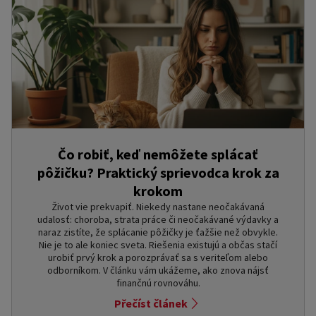
Čo robiť, keď nemôžete splácať
pôžičku? Praktický sprievodca krok za
krokom
Život vie prekvapiť. Niekedy nastane neočakávaná
udalosť: choroba, strata práce či neočakávané výdavky a
naraz zistíte, že splácanie pôžičky je ťažšie než obvykle.
Nie je to ale koniec sveta. Riešenia existujú a občas stačí
urobiť prvý krok a porozprávať sa s veriteľom alebo
odborníkom. V článku vám ukážeme, ako znova nájsť
finančnú rovnováhu.
Přečíst článek