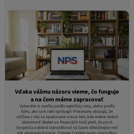
Vďaka vášmu názoru vieme, čo funguje
a na čom máme zapracovať
Vyberáte si značky podľa najnižšej ceny, alebo podľa
toho, ako sa k vám správajú? Prieskumy ukazujú, že
väčšina z nás sa opakovane vracia tam, kde máme dobrú
skúsenosť. Nielen vo financiách totiž platí, že pocit
bezpečia a dobrá starostlivosť sú často dôležitejšie než
pár ušetrených korún. V Home Credite preto starostlivo