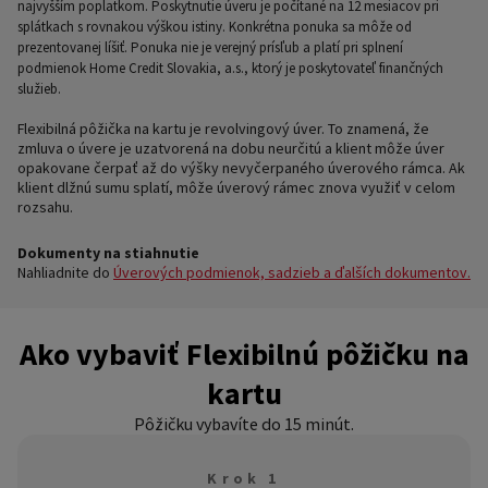
najvyšším poplatkom. Poskytnutie úveru je počítané na 12 mesiacov pri
splátkach s rovnakou výškou istiny. Konkrétna ponuka sa môže od
prezentovanej líšiť. Ponuka nie je verejný prísľub a platí pri splnení
podmienok Home Credit Slovakia, a.s., ktorý je poskytovateľ finančných
služieb.
Flexibilná pôžička na kartu je revolvingový úver. To znamená, že
zmluva o úvere je uzatvorená na dobu neurčitú a klient môže úver
opakovane čerpať až do výšky nevyčerpaného úverového rámca. Ak
klient dlžnú sumu splatí, môže úverový rámec znova využiť v celom
rozsahu.
Dokumenty na stiahnutie
Nahliadnite do
Úverových podmienok, sadzieb a ďalších dokumentov.
Ako vybaviť Flexibilnú pôžičku na
kartu
Pôžičku vybavíte do 15 minút.
Krok 1