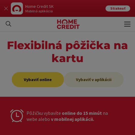
Home Credit SK
Stiahnuť
Mobilná aplikácia
Otvo
Zavr
Flexibilná pôžička na
kartu
Vybaviť online
Vybaviť v aplikácii
Pôžičku vybavíte
online do 15 minút
na
webe alebo
v mobilnej aplikácii.