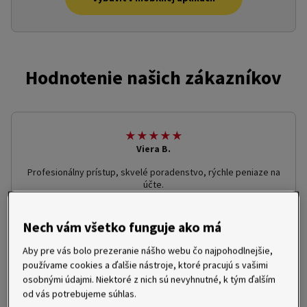
Hodnotenie našich zákazníkov
★★★★★
Viera B.
Profesionálny prístup, skvelé poradenstvo, rýchle peniaze na
účte.
Nech vám všetko funguje ako má
★★★★★
Imrich G.
Aby pre vás bolo prezeranie nášho webu čo najpohodlnejšie,
používame cookies a ďalšie nástroje, ktoré pracujú s vašimi
Komunikácia bola zrozumiteľná, konkrétna a bez zbytočných
osobnými údajmi. Niektoré z nich sú nevyhnutné, k tým ďalším
slov. Vybavovanie je rýchle a efektívne, a v neposlednej miere
jednoduché.
od vás potrebujeme súhlas.