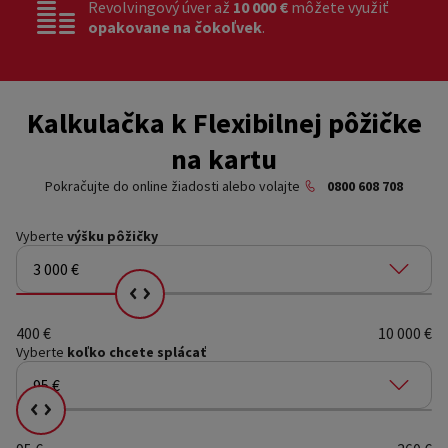
Revolvingový úver až
10 000 €
môžete využiť
opakovane na čokoľvek
.
Kalkulačka k Flexibilnej pôžičke
na kartu
Pokračujte do online žiadosti alebo volajte
0800 608 708
Vyberte
výšku pôžičky
3 000 €
Vyberte si, koľko chcete splácať
400 €
10 000 €
Vyberte
koľko chcete splácať
95 €
Vyberte si, koľko chcete splácať