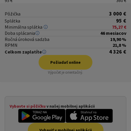
95 €
360 €
3 000 €
Pôžička
95 €
Splátka
Minimálna splátka
75,27 €
Doba splácania
46 mesiacov
Ročná úroková sadzba
19,90 %
RPMN
21,8 %
4 326 €
Celkom zaplatíte
Požiadať online
Výpočet je orientačný.
ť online
Vybavte si pôžičku
v našej mobilnej aplikácii
Vybaviť v mobilnej aplikácii