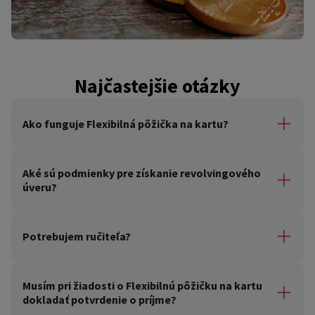
Najčastejšie otázky
Ako funguje Flexibilná pôžička na kartu?
Flexibilná pôžička na kartu je revolvingový úver, vďaka
ktorému môžete splatené peniaze opakovane využívať
Aké sú podmienky pre získanie revolvingového
bez podpisovania ďalších zmlúv. Splatené peniaze
úveru?
môžete využiť na platbu kartou v obchodoch a na
internete, vyberať z bankomatu alebo si ich znova
Pre získanie revolvingového úveru musíte byť plnoletá
poslať na účet.
osoba so stálym zdrojom príjmu.
Potrebujem ručiteľa?
Nie, pre získanie pôžičky ručiteľa nevyžadujeme.
Musím pri žiadosti o Flexibilnú pôžičku na kartu
dokladať potvrdenie o príjme?