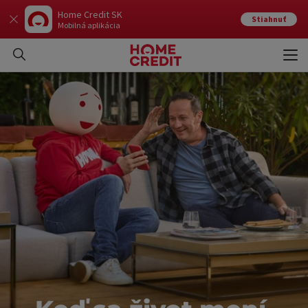
Home Credit SK
Stiahnuť
Mobilná aplikácia
Otvo
Zavr