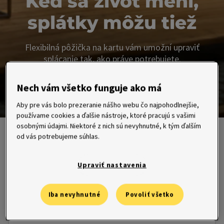
Keď sa život mení,
splátky môžu tiež
Flexibilná pôžička na kartu vám umožní upraviť
splácanie tak, ako práve potrebujete.
Nech vám všetko funguje ako má
Viac o pôžičke
Aby pre vás bolo prezeranie nášho webu čo najpohodlnejšie,
používame cookies a ďalšie nástroje, ktoré pracujú s vašimi
Snímek 1
Snímek 2
osobnými údajmi. Niektoré z nich sú nevyhnutné, k tým ďalším
od vás potrebujeme súhlas.
Upraviť nastavenia
Flexibilná pôžička na kartu
Prispôsobí sa vám výškou splátky aj opakovaným čerpaním.
Iba nevyhnutné
Povoliť všetko
Chcem pôžičku