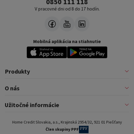
0850 111 118
V pracovné dni od 8 do 17 hodín.
Mobilná aplikácia na stiahnutie
Produkty
Pôžičky
O nás
Financovanie podnikateľov
Konsolidácia
Nákup na splátky a karty
Profil firmy
Užitočné informácie
Auto na splátky
Pomáhame
Prenájom zariadenia
Kariéra
Poistenie a doplnkové služby
Dôležité informácie
Najčastejšie internetové podvody
Home Credit Slovakia, a.s., Krajinská 2954/32, 921 01 Piešťany
Blog
Najčastejšie otázky
Pre partnerov
Dokumenty na stiahnutie
Člen skupiny PPF
Kontakty a pobočky