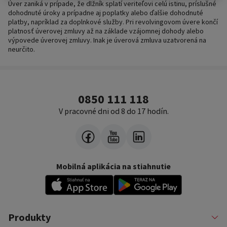
Úver zaniká v prípade, že dlžník splatí veriteľovi celú istinu, príslušné
dohodnuté úroky a prípadne aj poplatky alebo ďalšie dohodnuté
platby, napríklad za doplnkové služby. Pri revolvingovom úvere končí
platnosť úverovej zmluvy až na základe vzájomnej dohody alebo
výpovede úverovej zmluvy. Inak je úverová zmluva uzatvorená na
neurčito.
0850 111 118
V pracovné dni od 8 do 17 hodín.
Mobilná aplikácia na stiahnutie
Produkty