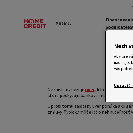
Financovani
Pôžička
podnikateľo
Nech v
Aby pre vá
nástroje, 
vás potreb
Upraviť 
Nezaistený úver je
úver
, ktorý nie je za
ktoré poskytujú bankové i nebankové inšti
Oproti tomu zaistený úver ponúka ako záru
zmluvy. Typicky môže ísť o nehnuteľnosť v