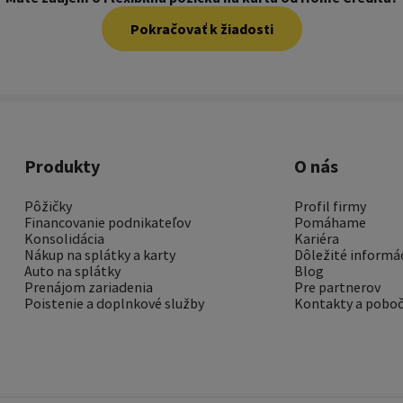
Pokračovať k žiadosti
Produkty
O nás
Pôžičky
Profil firmy
Financovanie podnikateľov
Pomáhame
Konsolidácia
Kariéra
Nákup na splátky a karty
Dôležité informá
Auto na splátky
Blog
Prenájom zariadenia
Pre partnerov
Poistenie a doplnkové služby
Kontakty a pobo