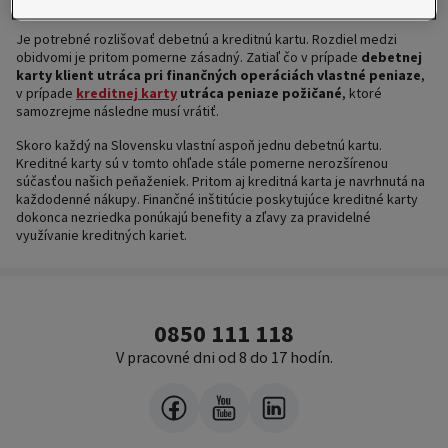
Je potrebné rozlišovať debetnú a kreditnú kartu. Rozdiel medzi
obidvomi je pritom pomerne zásadný. Zatiaľ čo v prípade
debetnej
karty klient utráca pri finančných operáciách vlastné peniaze
,
v prípade
kreditnej karty
utráca peniaze požičané
, ktoré
samozrejme následne musí vrátiť.
Skoro každý na Slovensku vlastní aspoň jednu debetnú kartu.
Kreditné karty sú v tomto ohľade stále pomerne nerozšírenou
súčasťou našich peňaženiek. Pritom aj kreditná karta je navrhnutá na
každodenné nákupy. Finančné inštitúcie poskytujúce kreditné karty
dokonca nezriedka ponúkajú benefity a zľavy za pravidelné
využívanie kreditných kariet.
0850 111 118
V pracovné dni od 8 do 17 hodín.