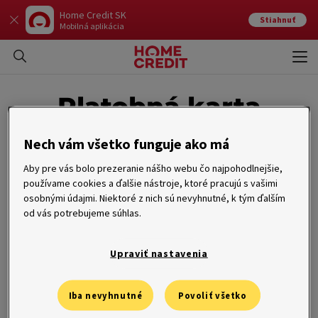
Home Credit SK
Stiahnuť
Mobilná aplikácia
Otvo
Zavr
Platobná karta
Nech vám všetko funguje ako má
Aby pre vás bolo prezeranie nášho webu čo najpohodlnejšie,
používame cookies a ďalšie nástroje, ktoré pracujú s vašimi
Platobná karta je pojem nadradený jednotlivým typom kariet,
osobnými údajmi. Niektoré z nich sú nevyhnutné, k tým ďalším
napríklad úverové, kreditnej alebo debetnej. Je to
nástroj určený
na bezhotovostné finančné operácie
. Dnes ide už o úplne bežnú
od vás potrebujeme súhlas.
súčasť peňaženky väčšiny ľudí. Platobnou kartou je možné vykonávať
hneď niekoľko operácií. Slúži napríklad na bezhotovostné platenie
nákupov. Je jedno, či ide o nákupy v kamenných predajniach, alebo
Upraviť nastavenia
na internete.
Iba nevyhnutné
Povoliť všetko
Typy platobných kariet