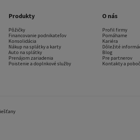
Produkty
O nás
Pôžičky
Profil firmy
Financovanie podnikateľov
Pomáhame
Konsolidácia
Kariéra
Nákup na splátky a karty
Dôležité informá
Auto na splátky
Blog
Prenájom zariadenia
Pre partnerov
Poistenie a doplnkové služby
Kontakty a pobo
Piešťany