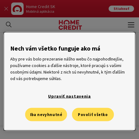
Home Credit SK
Stiahnuť
Mobilná aplikácia
Otvo
Zavr
Úverový rámec
Nech vám všetko funguje ako má
Aby pre vás bolo prezeranie nášho webu čo najpohodlnejšie,
používame cookies a ďalšie nástroje, ktoré pracujú s vašimi
osobnými údajmi. Niektoré z nich sú nevyhnutné, k tým ďalším
od vás potrebujeme súhlas.
Úverový rámec náleží revolvingovému úveru a je to
maximálny
objem financií, ktoré veriteľ poskytne dlžníkovi
. Klient s
revolvingovým úverom
má možnosť čerpať financie až do výšky
Upraviť nastavenia
úverového rámca. V prípade potreby môže klient požiadať Home
Credit o zmenu výšky úverového rámca. V prípade navýšenia Home
Credit posudzuje, či je možné, aby klient využíval vyšší rámec. Ak
áno, rámec navýši.
Iba nevyhnutné
Povoliť všetko