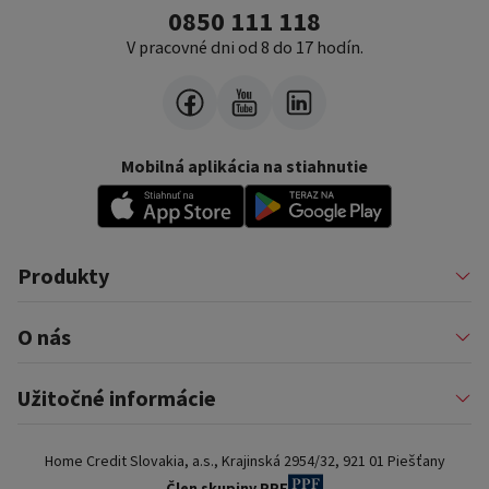
0850 111 118
V pracovné dni od 8 do 17 hodín.
Mobilná aplikácia na stiahnutie
Produkty
Pôžičky
O nás
Financovanie podnikateľov
Konsolidácia
Nákup na splátky a karty
Profil firmy
Užitočné informácie
Auto na splátky
Pomáhame
Prenájom zariadenia
Kariéra
Poistenie a doplnkové služby
Dôležité informácie
Najčastejšie internetové podvody
Home Credit Slovakia, a.s., Krajinská 2954/32, 921 01 Piešťany
Blog
Najčastejšie otázky
Pre partnerov
Dokumenty na stiahnutie
Člen skupiny PPF