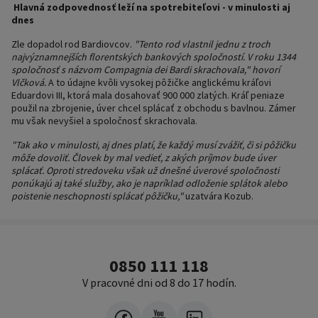
Hlavná zodpovednosť leží na spotrebiteľovi - v minulosti aj
dnes
Zle dopadol rod Bardiovcov.
"Tento rod vlastnil jednu z troch
najvýznamnejších florentských bankových spoločností. V roku 1344
spoločnosť s názvom Compagnia dei Bardi skrachovala," hovorí
Vlčková.
A to údajne kvôli vysokej pôžičke anglickému kráľovi
Eduardovi III, ktorá mala dosahovať 900 000 zlatých. Kráľ peniaze
použil na zbrojenie, úver chcel splácať z obchodu s bavlnou. Zámer
mu však nevyšiel a spoločnosť skrachovala.
"Tak ako v minulosti, aj dnes platí, že každý musí zvážiť, či si pôžičku
môže dovoliť. Človek by mal vedieť, z akých príjmov bude úver
splácať. Oproti stredoveku však už dnešné úverové spoločnosti
ponúkajú aj také služby, ako je napríklad odloženie splátok alebo
poistenie neschopnosti splácať pôžičku,"
uzatvára Kozub.
0850 111 118
V pracovné dni od 8 do 17 hodín.