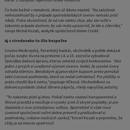
Kačer z časopisu Tajemství české minulosti.
Čo bolo bežné v minulosti, dnes už dávno neplatí.
"Na založenie
nehnuteľností by v prípade spotrebiteľských úverov nemalo prísť
nikdy. Práve skutočnosť, že od vás niekto chce, aby ste ručili v
takomto prípade domom, by vás mala upozorniť, že ide o úžerníka,"
varuje Michal Kozub, analytik spoločnosti Home Credit.
Aj v stredoveku to išlo bezpečne
Cosimo Medicejský, florentský bankár, obchodník a politik dokázal
počas svojho života na prelome 14. a 15. storočia vybudovať
špeciálnu daňovú úpravu, ktorou zmietol svojich konkurentov.
"Ako
jeden z prvých si uvedomil význam úverov. Vedel, že vysoké úvery
odradia klientov. Benátskym aj janovským kupcom preto ponúkal
také úverové podmienky, ktoré sa nedali odmietnuť. Pre pôžičky si
preto chodili iba k nemu,"
popisuje Vlčková. Obchodníkovi sa
dokonca podarilo získať dôveru pápeža, vtedy najvyššej autority.
"To nakoniec platí aj dnes. Pokiaľ niekto nastaví transparentné a
férové pravidlá a neúčtuje si vysoký úrok či skryté poplatky, je pre
žiadateľa o úver prirodzenou voľbou. Spotrebiteľ si však musí
úverové spoločnosti veľmi dobre preveriť a preštudovať si
podmienky, vrátane možných sankcií,"
hovorí Kozub a pripomína, že
vždy je na mieste opatrnosť.