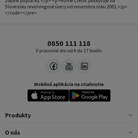
žiadne poplatky. </p> <p>Home Credit poskytuje na
Slovensku revolvingové úvery od novembra roku 2001.</p>
</code></pre>
0850 111 118
V pracovné dni od 8 do 17 hodín.
Mobilná aplikácia na stiahnutie
Produkty
Pôžičky
O nás
Financovanie podnikateľov