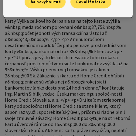
Iba nevyhnutné
Povoliť všetko
v&nbsp;porovnaní s&nbsp;prvými desiatimi mesiacmi
minulého roka, zaznamenala spoločnosť Home Credit
Slovakia, a.s. nárast v&nbsp;používaní platobnej úverovej
karty. Výška celkového čerpania sa na tejto karte zvýšila
v&nbsp;medziročnom porovnaní o&nbsp;37,75&nbsp;%
a&nbsp;počet jednotlivých transakcií narástol až
o&nbsp;43,2&nbsp;%.</p> <p>V minuloročnom
desaťmesačnom období čerpalo peniaze prostredníctvom
karty v&nbsp;bankomatoch až 85&nbsp;% klientov.</p>
<p>"Už počas prvých desiatich mesiacov tohto roka sa
čerpanosť prostredníctvom siete bankomatov zvýšila až na
95&nbsp;%. Výška priemernej transakcie je takmer
2&nbsp;500 Sk. Zákazníci si kartu od Home Credit obľúbili
a&nbsp;peniaze sú vďaka nej a&nbsp;širokej sieti
bankomatov ľahko dostupné 24 hodín denne," konštatuje
Ing. Martin Siblík, vedúci Úseku marketingu spoloč-nosti
Home Credit Slovakia, a. s. </p> <p>Držiteľom striebornej
karty od spoločnosti Home Credit sa stane klient, ktorý
aspoň raz využil spotrebiteľský úver, pričom si riadne plnil
svoje zmluvné záväzky. Home Credit poskytuje na striebornú
kartu úverové rámce od 15&nbsp;000 do 30&nbsp;000
slovenských korún. Ak klient kartu práve nevyužíva, neplatí