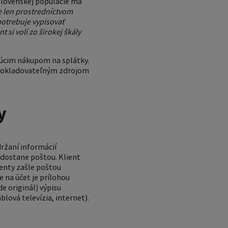
slovenskej populácie má
e len prostredníctvom
otrebuje vypisovať
 si volí zo širokej škály
júcim nákupom na splátky.
a dokladovateľným zdrojom
y
ržaní informácií
dostane poštou. Klient
enty zašle poštou
 na účet je prílohou
e originál) výpisu
blová televízia, internet).