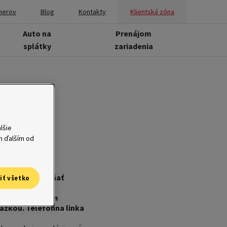
nerov
Blog
Kontakty
Klientská zóna
Auto na
Prenájom
splátky
zariadenia
chá a
lšie
ým ďalším od
rebiteľský úver
odiť, ani vypĺňať
iť všetko
iktovať údaje
tou. Po spätnom
ážkou. Telefónna linka