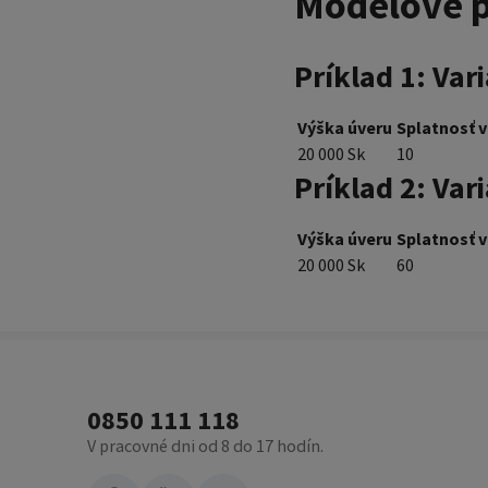
Modelové p
Príklad 1: Va
Výška úveru
Splatnosť 
20 000 Sk
10
Príklad 2: Var
Výška úveru
Splatnosť 
20 000 Sk
60
0850 111 118
V pracovné dni od 8 do 17 hodín.