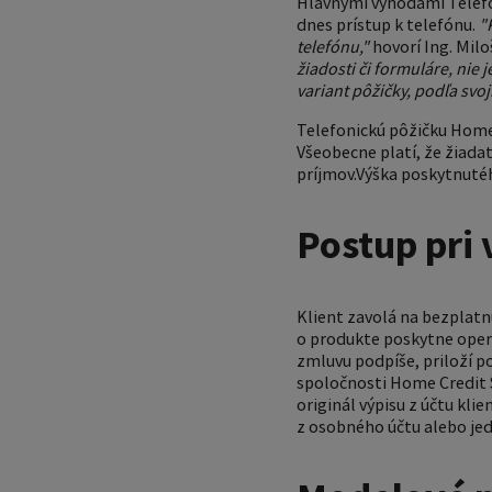
Hlavnými výhodami Telefon
dnes prístup k telefónu.
"
telefónu,"
hovorí Ing. Milo
žiadosti či formuláre, nie 
variant pôžičky, podľa svoj
Telefonickú pôžičku Home
Všeobecne platí, že žiada
príjmov.Výška poskytnutého 
Postup pri 
Klient zavolá na bezplatn
o produkte poskytne oper
zmluvu podpíše, priloží 
spoločnosti Home Credit 
originál výpisu z účtu kli
z osobného účtu alebo jedn