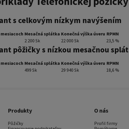
ríklady Telefonickej pôžičky
riant s celkovým nízkym navýšením
v mesiacoch
Mesačná splátka
Konečná výška úveru
RPMN
2 200 Sk
22 000 Sk
23,5 %
iant pôžičky s nízkou mesačnou splá
v mesiacoch
Mesačná splátka
Konečná výška úveru
RPMN
499 Sk
29 940 Sk
18,6 %
Produkty
O nás
Pôžičky
Profil firmy
Financovanie podnikateľov
Pomáhame