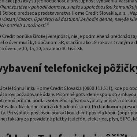
ickej pôžičky sú jednoduchosť a prístupnosť vybavenia. Väčšina 
Klient zostáva v pohodlí domova, s našou spoločnosťou komunikuj
š Stibor, predseda predstavenstva Home Credit Slovakia, a. s.
„Nep
je viazaný časom. Operátori sú dostupní 24 hodín denne, navyše klient
ich potrieb a možností.“
 Credit ponúka širokej verejnosti, nie je podmienená predchádza
teľ o úver musí byť občanom SR, starším ako 18 rokov s trvalým 
úveru je 10, 15, 20, 25 alebo 30 tisíc Sk.
vybavení telefonickej pôžičk
ú telefónnu linku Home Credit Slovakia (0800 111 511), kde po obd
átorovi požadované údaje. Písomné potvrdenie spolu so zmluvou 
potrebnú prílohu podľa zvoleného spôsobu výplaty peňazí a dokum
Slovakia. Následne obdrží dohodnutú sumu. Pri bankovom prevode
enta. Pri výplate poštovou poukážkou klient posiela kópiu (poprípad
ej faktúry za pravidelné platby (telefón, elektrina, plyn, SIPO, ká