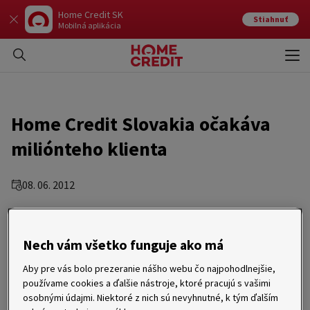
Home Credit SK
Stiahnuť
Mobilná aplikácia
Otvo
Zavr
Home Credit Slovakia očakáva
miliónteho klienta
08. 06. 2012
Piešťany 8. jún 2012 – Spoločnosť Home Credit Slovakia
očakáva významnú udalosť. Počet klientov, ktorým počas
svojho pôsobenia poskytla spotrebiteľský úver, dosiahne
Nech vám všetko funguje ako má
každým dňom jeden milión. Home Credit tak potvrdzuje
pozíciu jedného z najvýznamnejších hráčov na trhu
Aby pre vás bolo prezeranie nášho webu čo najpohodlnejšie,
spotrebiteľských úverov.
používame cookies a ďalšie nástroje, ktoré pracujú s vašimi
Home Credit funguje na slovenskom trhu už 13 rokov a za ten čas
osobnými údajmi. Niektoré z nich sú nevyhnutné, k tým ďalším
dosiahol pozíciu jedného z najväčších nebankových poskytovateľov