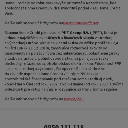
Home Credit je od roku 2005 navyše prítomná v Kazachstane, kde
spoločnosť Home Credit B.V. drží minoritný podiel v AO Home Credit
Bank.
Ďalšie informácie sú k dispozícii na
www.homecredit.net
.
Skupinu Home Credit plne vlastní
PPF Group N.V.
(„PPF“), ktorá je
jednou z najväčších investičných a finančných skupín v strednej
a východnej Európe. Aktuálne vlastní aktíva vo výške približne 12,4
miliárd EUR (k 31. 12. 2010), zahrňujúce rôznorodé aktivity od
bankovníctva a poisťovníctva cez nehnuteľnosti, oblasť energetiky
a ťažbu nerastov či poľnohospodárstva, až po najväčší ruský
obchodný reťazec so spotrebiteľskou elektronikou. Pôsobnosť PPF
siaha zo strednej a východnej Európy cez Rusko až do Ázie.
Na základe úspechu Home Creditu v Európe PPF rozvíja
spotrebiteľské financovanie pod značkou Home Credit aj v Ázii,
konkrétne v Číne (od roku 2007) a vo Vietname (od roku 2009) a skúma
príležitosti pre vstup na ďalšie rozvíjajúce sa trhy v tomto regióne.
Ďalšie informácie sú k dispozícii na
www.ppf.eu
.
0850 111 118