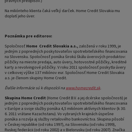
právnych predpisov.)
Na miliónteho klienta čaká veľký darček. Home Credit Slovakia mu
doplatí jeho úver.
Poznámka pre editorov:
Spoločnosť
Home Credit Slovakia a.s.,
založená v roku 1999, je
jedným z popredných poskytovateľov spotrebiteľského financovania
na Slovensku. Spoločnosť ponúka širokú škálu úverových produktov:
pôžičky na mieste predaja, auto úvery, hotovostné pôžičky, kreditné
karty a revolvingové pôžičky. V roku 2011 spoločnosť poskytla úvery
v celkovej výške 137 miliónov eur. Spoločnosť Home Credit Slovakia
a.s. je členom skupiny Home Credit.
Ďalšie informácie sú k dispozícii na
www.homecredit.sk
.
Skupina Home Credit
(Home Credit B.V. a jej dcérske spoločnosti) je
jedným z popredných poskytovateľov spotrebiteľského financovania
v Európe a svoje služby ponúka 4,5 miliónom aktívnych klientov (k 30.
6. 2011 vrátane Kazachstanu). Vo vybraných krajinách úspešne
ponúka a rozvíja aj služby retailového bankovníctva. Skupina pôsobí
v Českej republike (od roku 1997), na Slovensku (od roku 1999),
Ruskej federácii (od roku 2002) a v Bielorusku (od roku 2007). Značka