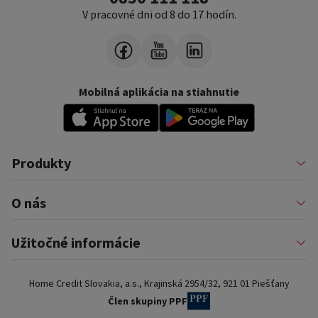
V pracovné dni od 8 do 17 hodín.
Mobilná aplikácia na stiahnutie
Produkty
Pôžičky
O nás
Financovanie podnikateľov
Konsolidácia
Nákup na splátky a karty
Profil firmy
Užitočné informácie
Auto na splátky
Pomáhame
Prenájom zariadenia
Kariéra
Poistenie a doplnkové služby
Dôležité informácie
Najčastejšie internetové podvody
Home Credit Slovakia, a.s., Krajinská 2954/32, 921 01 Piešťany
Blog
Najčastejšie otázky
Pre partnerov
Dokumenty na stiahnutie
Člen skupiny PPF
Kontakty a pobočky
Slovník pojmov