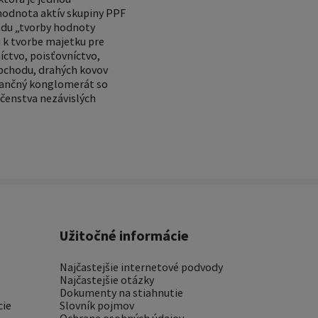
 hodnota aktív skupiny PPF
sadu „tvorby hodnoty
 k tvorbe majetku pre
íctvo, poisťovníctvo,
obchodu, drahých kovov
inančný konglomerát so
očenstva nezávislých
Užitočné informácie
Najčastejšie internetové podvody
Najčastejšie otázky
Dokumenty na stiahnutie
cie
Slovník pojmov