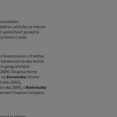
ytovateľov
duktov: pôžičky na mieste
010 spoločnosť poskytla
iny Home Credit.
 financovania v strednej
ho bankovníctva ako bežné
ých geografických
 2009). Skupina Home
, na
Slovensku
(Home
 roku 2002),
 roku 2006), v
Bielorusku
ietnam Finance Company
 ktorá je jednou