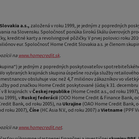
lovakia a.s.,
založená v roku 1999, je jedným z popredných posk
ania na Slovensku. Spoločnosť ponúka širokú škálu úverových pro
y, kreditné karty a revolvingové pôžičky. V prvej polovici roku 2
miliónov eur. Spoločnosť Home Credit Slovakia a.s. je členom skup
ozícii na
www.homecredit.sk
.
kupina“) je jedným z popredných poskytovateľov spotrebiteľského
. Vo vybraných krajinách skupina úspešne rozvíja služby retailové
0 zamestnancov obsluhuje viac než 4,7 miliónov zákazníkov vo všetk
služby pod značkou Home Credit poskytované (údaj k 31. decembru
v 8 krajinách: v
Českej republike
(Home Credit a.s., od roku 1997)
ku 1999), v
Ruskej federácii
(OOO Home Credit & Finance Bank, od
edit Bank, od roku 2005), na
Ukrajine
(OAO Home Credit Bank, od
d roku 2007),
Číne
(HC Asia N.V., od roku 2007) a
Vietname
(PPF V
ozícii na
www.homecredit.net
.
časťou súkromne vlastnenej finančnej a investičnej
skupiny PPF
,