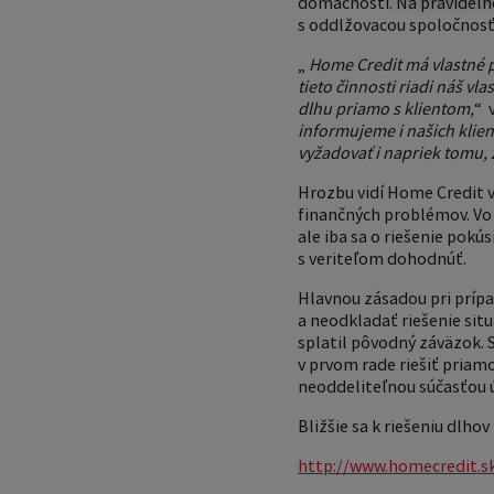
domácnosti. Na pravidelné 
s oddlžovacou spoločnosťo
„
Home Credit má vlastné pr
tieto činnosti riadi náš 
dlhu priamo s klientom,
“ 
informujeme i našich kli
vyžadovať i napriek tomu,
Hrozbu vidí Home Credit 
finančných problémov. Vo 
ale iba sa o riešenie pokús
s veriteľom dohodnúť.
Hlavnou zásadou pri príp
a neodkladať riešenie situ
splatil pôvodný záväzok. 
v prvom rade riešiť priam
neoddeliteľnou súčasťou 
Bližšie sa k riešeniu dlh
http://www.homecredit.s