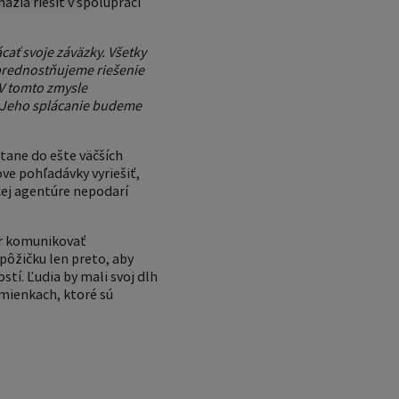
ažia riešiť v spolupráci
cať svoje záväzky. Všetky
uprednostňujeme riešenie
V tomto zmysle
. Jeho splácanie budeme
tane do ešte väčších
ve pohľadávky vyriešiť,
acej agentúre nepodarí
ôr komunikovať
 pôžičku len preto, aby
tí. Ľudia by mali svoj dlh
dmienkach, ktoré sú