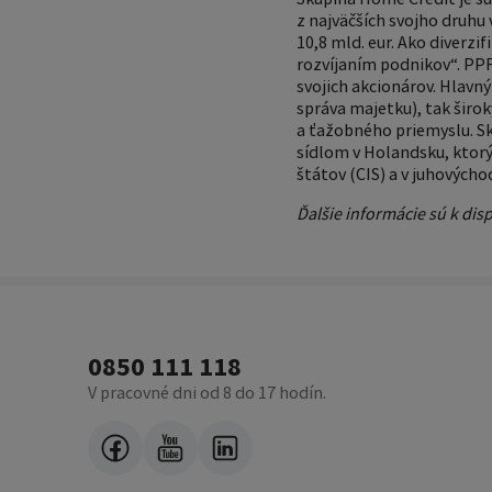
z najväčších svojho druhu
10,8 mld. eur. Ako diverz
rozvíjaním podnikov“. PPF
svojich akcionárov. Hlavn
správa majetku), tak širo
a ťažobného priemyslu. S
sídlom v Holandsku, ktorý
štátov (CIS) a v juhovýchod
Ďalšie informácie sú k disp
0850 111 118
V pracovné dni od 8 do 17 hodín.