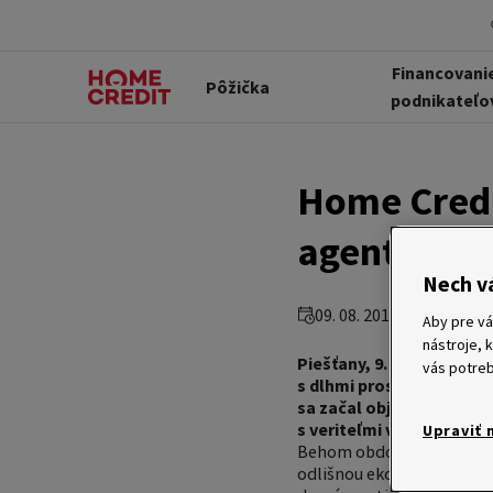
Financovani
Pôžička
podnikateľo
Home Credi
agentúram
Nech v
09. 08. 2010
Aby pre vá
nástroje, 
Piešťany, 9. august 201
vás potreb
s dlhmi prostredníctvom 
sa začal objavovať aj n
s veriteľmi vyriešiť. Nap
Upraviť 
Behom obdobia hospodárske
odlišnou ekonomickou situ