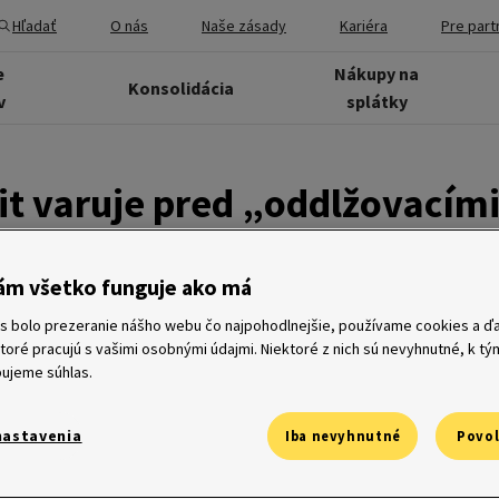
Hľadať
O nás
Naše zásady
Kariéra
Pre part
e
Nákupy na
Konsolidácia
v
splátky
t varuje pred „oddlžovacím
i
ám všetko funguje ako má
s bolo prezeranie nášho webu čo najpohodlnejšie, používame cookies a ďa
ktoré pracujú s vašimi osobnými údajmi. Niektoré z nich sú nevyhnutné, k t
0 – Úverová spoločnosť Home Credit varuje svojich klientov pr
ujeme súhlas.
oddlžovacích agentúr. Vedie ju k tomu fakt, že tento v Česke
a Slovensku. Oddlžovacie agentúry sa totiž väčšinou nezaväzuj
riek neúspechu agentúry sú jej však klienti povinní províziu ale
nastavenia
Iba nevyhnutné
Povol
j recesie nastala špecifická situácia, kedy sa domácnosti začal
áciou. Mnohí ľudia stratili zamestnanie alebo pocítili čiastočné 