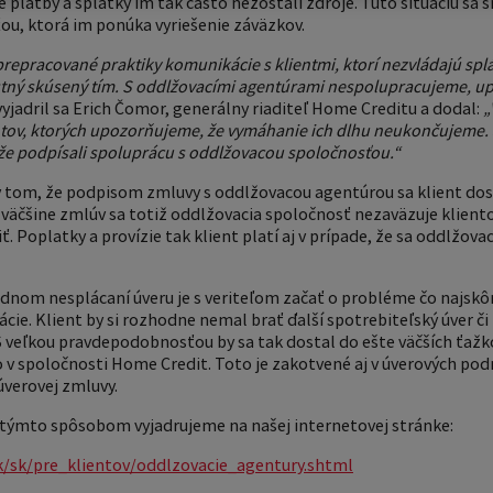
platby a splátky im tak často nezostali zdroje. Túto situáciu sa sn
u, ktorá im ponúka vyriešenie záväzkov.
epracované praktiky komunikácie s klientmi, ktorí nezvládajú splá
vlastný skúsený tím. S oddlžovacími agentúrami nespolupracujeme, 
vyjadril sa Erich Čomor, generálny riaditeľ Home Creditu a dodal:
„
entov, ktorých upozorňujeme, že vymáhanie ich dlhu neukončujeme
 že podpísali spoluprácu s oddlžovacou spoločnosťou.“
v tom, že podpisom zmluvy s oddlžovacou agentúrou sa klient dos
väčšine zmlúv sa totiž oddlžovacia spoločnosť nezaväzuje kliento
iť. Poplatky a provízie tak klient platí aj v prípade, že sa oddlžov
adnom nesplácaní úveru je s veriteľom začať o probléme čo najsk
ácie. Klient by si rozhodne nemal brať ďalší spotrebiteľský úver či
S veľkou pravdepodobnosťou by sa tak dostal do ešte väčších ťažkos
o v spoločnosti Home Credit. Toto je zakotvené aj v úverových po
úverovej zmluvy.
ov týmto spôsobom vyjadrujeme na našej internetovej stránke:
k/sk/pre_klientov/oddlzovacie_agentury.shtml