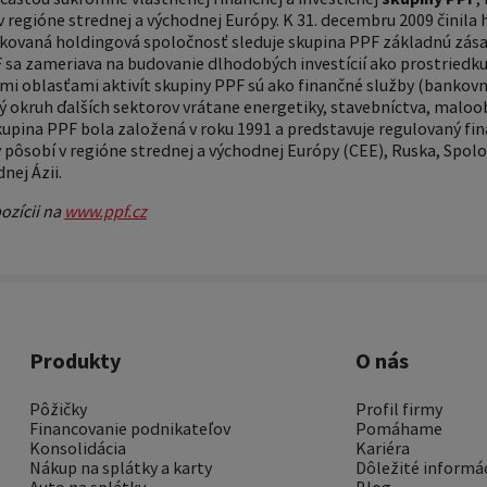
 v regióne strednej a východnej Európy. K 31. decembru 2009 činila
ifikovaná holdingová spoločnosť sleduje skupina PPF základnú zá
 sa zameriava na budovanie dlhodobých investícií ako prostriedku
ými oblasťami aktivít skupiny PPF sú ako finančné služby (bankovn
ký okruh ďalších sektorov vrátane energetiky, stavebníctva, malo
kupina PPF bola založená v roku 1991 a predstavuje regulovaný f
 pôsobí v regióne strednej a východnej Európy (CEE), Ruska, Spol
nej Ázii.
ozícii na
www.ppf.cz
Produkty
O nás
Pôžičky
Profil firmy
Financovanie podnikateľov
Pomáhame
Konsolidácia
Kariéra
Nákup na splátky a karty
Dôležité informá