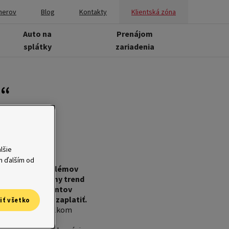
nerov
Blog
Kontakty
Klientská zóna
Auto na
Prenájom
splátky
zariadenia
i“
lšie
ým ďalším od
ed riešením problémov
j republike známy trend
ú problémy klientov
bo iné poplatky zaplatiť.
iť všetko
i vyrovnávať s celkom
zníženie príjmov