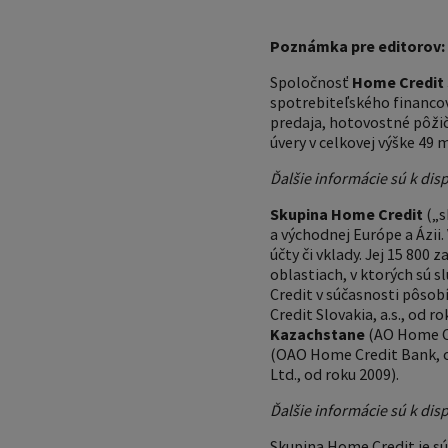
Poznámka pre editorov:
Spoločnosť
Home Credit S
spotrebiteľského financov
predaja, hotovostné pôžičk
úvery v celkovej výške 49 
Ďalšie informácie sú k disp
Skupina Home Credit
(„s
a východnej Európe a Ázii
účty či vklady. Jej 15 80
oblastiach, v ktorých sú 
Credit v súčasnosti pôsobí 
Credit Slovakia, a.s., od ro
Kazachstane
(AO Home Cr
(OAO Home Credit Bank, o
Ltd., od roku 2009).
Ďalšie informácie sú k disp
Skupina Home Credit je sú