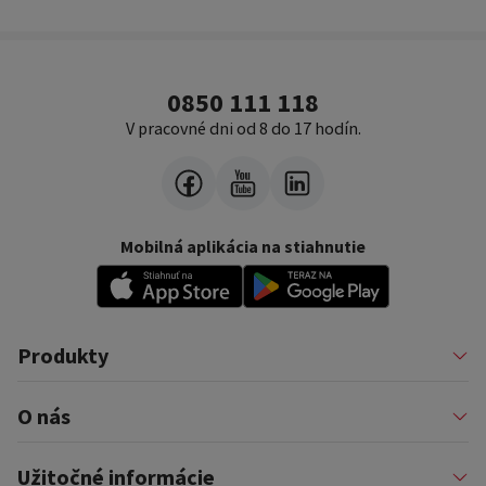
0850 111 118
V pracovné dni od 8 do 17 hodín.
Mobilná aplikácia na stiahnutie
Produkty
Pôžičky
O nás
Financovanie podnikateľov
Konsolidácia
Nákup na splátky a karty
Profil firmy
Užitočné informácie
Auto na splátky
Pomáhame