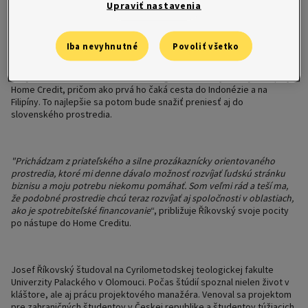
a skúsenosti. Následne začne pracovať na zlepšení kľúčových oblastí
Upraviť nastavenia
a prevezme vedenie oddelenia Customer Experience, ktoré zostáva
súčasťou sekcie Komunikácia a Custex. J. Říkovský by mal tiež
podporovať a rozvíjať interné komunikačné aktivity, stať sa
Iba nevyhnutné
Povoliť všetko
ambasádorom starostlivosti o zákazníkov a klientov a zapájať
jednotlivé časti firmy do procesu budovania prozákazníckej kultúry.
Svoje skúsenosti bude zdieľať s kolegami z ostatných krajín skupiny
Home Credit, pričom ako prvá ho čaká cesta do Indonézie a na
Filipíny. To najlepšie sa potom bude snažiť preniesť aj do
slovenského prostredia.
"Prichádzam z priateľského a silne prozákaznícky orientovaného
prostredia, ktoré mi denne dávalo možnosť rozvíjať ľudskú stránku
biznisu a moju potrebu niekomu pomáhať. Som veľmi rád a teší ma,
že podobné prostredie chcú teraz rozvíjať aj spoločnosti v oblastiach,
ako je spotrebiteľské financovanie
“, približuje Říkovský svoje pocity
po nástupe do Home Creditu.
Josef Říkovský študoval na Cyrilometodskej teologickej fakulte
Univerzity Palackého v Olomouci. Počas štúdií spoznal nielen život v
kláštore, ale aj prácu projektového manažéra. Venoval sa projektom
pre zahraničných študentov v Českej republike a študentov túžiacich