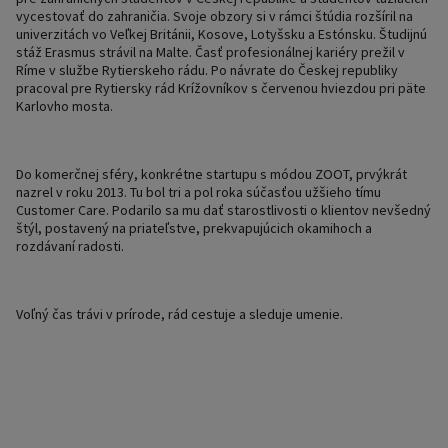
vycestovať do zahraničia. Svoje obzory si v rámci štúdia rozšíril na
univerzitách vo Veľkej Británii, Kosove, Lotyšsku a Estónsku. Študijnú
stáž Erasmus strávil na Malte. Časť profesionálnej kariéry prežil v
Ríme v službe Rytierskeho rádu. Po návrate do Českej republiky
pracoval pre Rytiersky rád Krížovníkov s červenou hviezdou pri päte
Karlovho mosta.
Do komerčnej sféry, konkrétne startupu s módou ZOOT, prvýkrát
nazrel v roku 2013. Tu bol tri a pol roka súčasťou užšieho tímu
Customer Care. Podarilo sa mu dať starostlivosti o klientov nevšedný
štýl, postavený na priateľstve, prekvapujúcich okamihoch a
rozdávaní radosti.
Voľný čas trávi v prírode, rád cestuje a sleduje umenie.