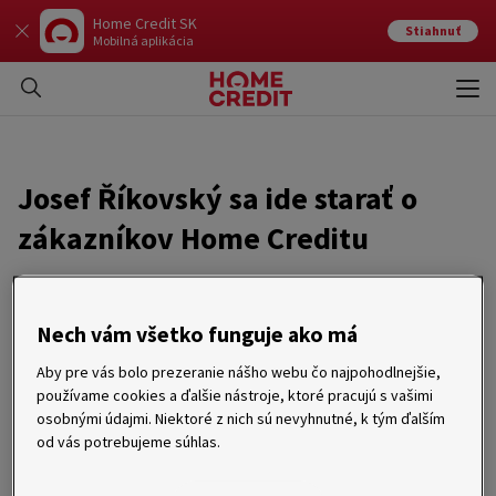
Home Credit SK
Stiahnuť
Mobilná aplikácia
Otvo
Zavr
Josef Říkovský sa ide starať o
zákazníkov Home Creditu
10. 05. 2017
Nech vám všetko funguje ako má
Josef Říkovský prichádza do Home Creditu z virtuálneho
obchodu s módou ZOOT. Ako vedúci oddelenia Customer
Aby pre vás bolo prezeranie nášho webu čo najpohodlnejšie,
Experience bude zodpovedný za starostlivosť o zákazníkov a
používame cookies a ďalšie nástroje, ktoré pracujú s vašimi
zavádzanie inovatívnych prístupov.
osobnými údajmi. Niektoré z nich sú nevyhnutné, k tým ďalším
od vás potrebujeme súhlas.
Na začiatku pôsobenia v Home Credite bude hlavnou úlohou Josefa
Říkovského priniesť audit súčasného stavu zákazníckej starostlivosti