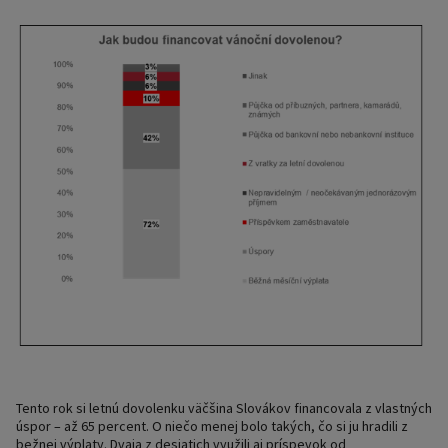
Tento rok si letnú dovolenku väčšina Slovákov financovala z vlastných
úspor – až 65 percent. O niečo menej bolo takých, čo si ju hradili z
bežnej výplaty. Dvaja z desiatich využili aj príspevok od