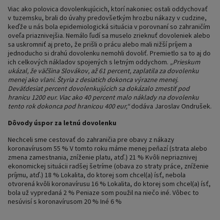
Viac ako polovica dovolenkujúcich, ktorí nakoniec ostali oddychovať
v tuzemsku, brali do úvahy predovšetkým hrozbu nákazy v cudzine,
keďže u nás bola epidemiologická situácia v porovnaní so zahraničím
oveľa priaznivejšia. Nemálo ľudí sa muselo zrieknuť dovoleniek alebo
sa uskromniť aj preto, že prišli o prácu alebo mali nižší príjem a
jednoducho si drahú dovolenku nemohli dovoliť. Premietlo sa to aj do
ich celkových nákladov spojených s letným oddychom.
„Prieskum
ukázal, že väčšina Slovákov, až 61 percent, zaplatila za dovolenku
menej ako vlani. Štyria z desiatich dokonca výrazne menej.
Deväťdesiat percent dovolenkujúcich sa dokázalo zmestiť pod
hranicu 1200 eur. Viac ako 40 percent malo náklady na dovolenku
tento rok dokonca pod hranicou 400 eur,“
dodáva Jaroslav Ondrušek.
Dôvody úspor za letnú dovolenku
Nechceli sme cestovať do zahraničia pre obavy z nákazy
koronavírusom 55 % V tomto roku máme menej peňazí (strata alebo
zmena zamestnania, zníženie platu, atď.) 21 % Kvôli nepriaznivej
ekonomickej situácii radšej šetríme (obava zo straty práce, zníženie
príjmu, atď.) 18 % Lokalita, do ktorej som chcel(a) ísť, nebola
otvorená kvôli koronavírusu 16 % Lokalita, do ktorej som chcel(a) ísť,
bola už vypredaná 2 % Peniaze som použil na niečo iné. Vôbec to
nesúvisí s koronavírusom 20 % Iné 6 %