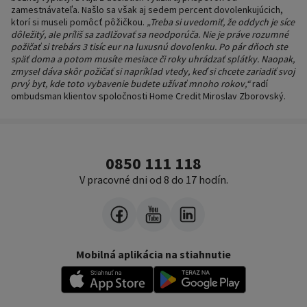
zamestnávateľa. Našlo sa však aj sedem percent dovolenkujúcich,
ktorí si museli pomôcť pôžičkou.
„Treba si uvedomiť, že oddych je síce
dôležitý, ale príliš sa zadlžovať sa neodporúča. Nie je práve rozumné
požičať si trebárs 3 tisíc eur na luxusnú dovolenku. Po pár dňoch ste
späť doma a potom musíte mesiace či roky uhrádzať splátky. Naopak,
zmysel dáva skôr požičať si napríklad vtedy, keď si chcete zariadiť svoj
prvý byt, kde toto vybavenie budete užívať mnoho rokov,“
radí
ombudsman klientov spoločnosti Home Credit Miroslav Zborovský.
0850 111 118
V pracovné dni od 8 do 17 hodín.
Mobilná aplikácia na stiahnutie