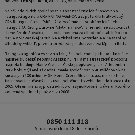
horizontu ich splatnosti, ako aj regionálneho rozloženia.
Na základe aktivít spoločnosti a zabezpečenia ich financovania
ratingová agentúra CRA RATING AGENCY, a.s, potvrdila krátkodobý
CRA Rating na úrovni "skP – 2" a zvýšenie dlhodobého lokálneho
ratingu CRA Rating z úrovne "skA–" na "skA". "Sme radi, že spoločnosť
Home Credit Slovakia, a.s., bola ocenená za dlhodobé stabilné pôso-
benie v Slovenskej republike a získali sme potvrdenie aj na stabilný
dlhodobý výhľad", povedal predseda predstavenstva Mgr. Jiří Bádr.
Ratingová agentúra vyzdvihla fakt, že spoločnosť patrí pod finančne
najsilnejšiu českú nebankovú skupinu PPF a má strategickú podporu
majiteľa holdingu Home Credit – Českej pojišťovny, a.s. V decembri
2004 bolo zvýšené základné imanie spoločnosti o 40 miliónov Sk na
súčasných 100 miliónov Sk. Home Credit Slovakia, a.s, má zaistené
financovanie súčasných aktivít spoločnosti s výhľadom do konca roku
2005. Okrem iného aj prostredníctvom syndikovaného úveru, ktorého
konečná splatnosť je až v roku 2008.
0850 111 118
V pracovné dni od 8 do 17 hodín.