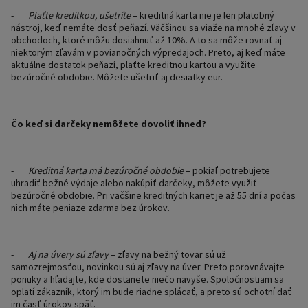
-
Plaťte kreditkou, ušetríte
– kreditná karta nie je len platobný
nástroj, keď nemáte dosť peňazí. Väčšinou sa viaže na mnohé zľavy v
obchodoch, ktoré môžu dosiahnuť až 10%. A to sa môže rovnať aj
niektorým zľavám v povianočných výpredajoch. Preto, aj keď máte
aktuálne dostatok peňazí, plaťte kreditnou kartou a využite
bezúročné obdobie. Môžete ušetriť aj desiatky eur.
Čo keď si darčeky nemôžete dovoliť ihneď?
-
Kreditná karta má bezúročné obdobie
– pokiaľ potrebujete
uhradiť bežné výdaje alebo nakúpiť darčeky, môžete využiť
bezúročné obdobie. Pri väčšine kreditných kariet je až 55 dní a počas
nich máte peniaze zdarma bez úrokov.
-
Aj na úvery sú zľavy
– zľavy na bežný tovar sú už
samozrejmosťou, novinkou sú aj zľavy na úver. Preto porovnávajte
ponuky a hľadajte, kde dostanete niečo navyše. Spoločnostiam sa
oplatí zákazník, ktorý im bude riadne splácať, a preto sú ochotní dať
im časť úrokov späť.