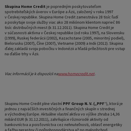
Skupina Home Credit
je popredným poskytovateľom
spotrebiteľských úverov v Európe a Ázii, založený v roku 1997
v Českej republike. Skupina Home Credit zamestnáva 28 tisíc ľudí
a poskytuje svoje služby viac ako 28 miliónom klientom naprieč 86
tisíc distribučných miest (k 31.12.2011). Skupina Home Credit je
v súčasnosti aktívna v Českej republike (od roku 1997), na Slovensku
(1999), Ruskej federácii (2002), Kazachstane (2005, minoritný podiel),
Bielorusku (2007), Číne (2007), Vietname (2009) a Indii (2012). Skupina
ďalej zakladá svoju pobočku v Indonézii a hľadá príležitosti pre vstup
na ďalšie trhy v Ázii.
Viac informácií je k dispozícii na
www.homecredit.net
.
Skupinu Home Credit plne vlastní
PPF Group N. V. („PPF
“), ktorá je
jednou z najväčších investičných a finančných skupín v strednej
a východnej Európe. Aktuálne vlastní aktíva vo výške zhruba 14,36
miliárd EUR (k 31.12.2011), zahrňujúce rôznorodé aktivity od
bankovníctva a poisťovníctva cez nehnuteľnosti, oblasť energetiky
a ťažbu nerastov či poľnohospodárstva až po maloobchod.