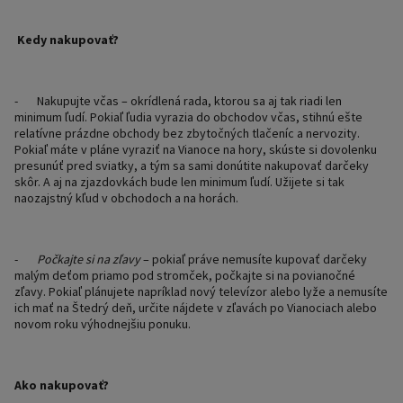
Kedy nakupovať?
-
Nakupujte včas – okrídlená rada, ktorou sa aj tak riadi len
minimum ľudí. Pokiaľ ľudia vyrazia do obchodov včas, stihnú ešte
relatívne prázdne obchody bez zbytočných tlačeníc a nervozity.
Pokiaľ máte v pláne vyraziť na Vianoce na hory, skúste si dovolenku
presunúť pred sviatky, a tým sa sami donútite nakupovať darčeky
skôr. A aj na zjazdovkách bude len minimum ľudí. Užijete si tak
naozajstný kľud v obchodoch a na horách.
-
Počkajte si na zľavy
– pokiaľ práve nemusíte kupovať darčeky
malým deťom priamo pod stromček, počkajte si na povianočné
zľavy. Pokiaľ plánujete napríklad nový televízor alebo lyže a nemusíte
ich mať na Štedrý deň, určite nájdete v zľavách po Vianociach alebo
novom roku výhodnejšiu ponuku.
Ako nakupovať?