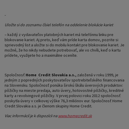
-
Uložte si do zoznamu čísiel telefón na oddelenie blokácie kariet
– každý z vydavateľov platobných kariet má telefónnu linku pre
blokovanie kariet. Aj preto, keď vám príde karta domov, pozrite si
sprievodný list a uložte si do mobilu kontakt pre blokovanie kariet. Je
možné, že ho nikdy nebudete potrebovať, ale vo chvíli, keď o kartu
prídete, využijete ho a maximálne oceníte.
Spoločnosť
Home Credit Slovakia a.s.,
založená v roku 1999, je
jedným z popredných poskytovateľov spotrebiteľského financovania
na Slovensku. Spoločnosť ponúka širokú škálu úverových produktov:
pôžičky na mieste predaja, auto úvery, hotovostné pôžičky, kreditné
karty a revolvingové pôžičky. V prvej polovici roku 2012 spoločnosť
poskytla úvery v celkovej výške 76,3 miliónov eur. Spoločnosť Home
Credit Slovakia a.s. je členom skupiny Home Credit.
Viac informácií je k dispozícii na
www.homecredit.sk