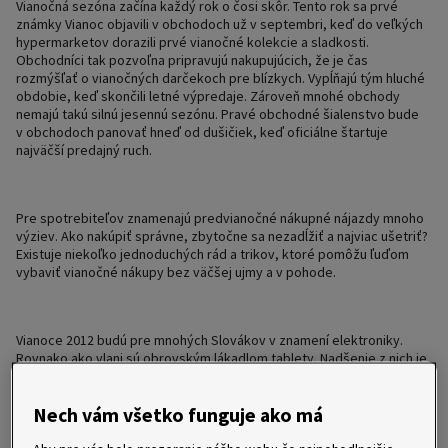
Vianočná sezóna začína každý rok o čosi skôr. Tento rok sa prvé
známky Vianoc objavili v obchodoch už v septembri, keď do veľkých
hypermarketov dorazili prvé vianočné kolekcie a sladkosti.
Obchodníci tak pozvoľna pripravujú nakupujúcich, že je čas
rozmýšľať o vianočných darčekoch pre blízkych. Vypĺňajú tým hluché
obdobie, keď skončili letné výpredaje. Zároveň mnohé obchody
nemajú takú silnú jesennú sezónu. Pravé obchodné šialenstvo bude
v obchodoch panovať hneď od dušičiek, keď oficiálne štartuje
najväčší predajný ruch.
Pre spotrebiteľov znamenajú predvianočné nákupné nájazdy mnoho
výziev. Ako nakúpiť správne, zbytočne sa nezadĺžiť a najviac ušetriť?
Existuje niekoľko jednoduchých rád a trikov, ktoré pomôžu ľuďom
vybaviť vianočné nákupy bez väčšej ujmy a v pohode.
Vianoce 2012 budú pre mnohých Slovákov v znamení elektroniky.
Rovnako ako vlani sú obrovským lákadlom tablety. Nadšenie z nich je
rovnako veľké ako pred niekoľkými rokmi z notebookov. Klasické
stolové počítače upadajú do zabudnutia. Notebooky sú pre mnohých
Nech vám všetko funguje ako má
už príliš ťažké a veľké. Pre mladých sú tablety IN. Ľudia už majú aj
nové, tenké televízie s pripojením na internet alebo do domácej