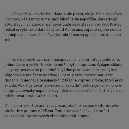
-
Zľavy nie sú na všetko
– dajte si ale pozor, nie je zľava ako zľava.
Obchody vás samozrejme budú lákať na tie najvyššie, niekedy až
80% zľavy, na najžiadanejší tovar bude však zľava minimálna. Preto,
pokiaľ si vyberiete darček už pred Vianocami, zapíšte si jeho cenu a
sledujte, či sa vianočná zľava tentokrát naozaj oplatí alebo ide len o
trik.
-
I
nternet ušetrí starosti
– nakupovanie na internete je pohodlné,
jednoduché a rýchle. Horšie to môže byť s dopravou. Výdajné sklady
a aj prepravcovia sú posledné 2 týždne pred Vianocami presýtení
objednávkami a často nestíhajú. Preto, pokiaľ chcete mať istotu
dodania, objednávajte najneskôr 2 týždne vopred a tovar, ktorý je na
sklade. Pokiaľ je tovar „na externom sklade“, odkazuje naň mnoho e-
shopov a rovnaký nápad ako vy môže mať tisíc ďalších ľudí. K vám sa
môže tovar dostať až v januári.
V minulom roku Slováci minuli
počas jedného nákupu v internetovom
obchode v priemere 125 eur
. Tento rok sa očakáva, že počet
zákazníkov internetových obchodov opäť stúpne.