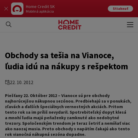
Home Credit SK
Stiahnuť
Mobilná aplikácia
Otvo
Zavr
Obchody sa tešia na Vianoce,
ľudia idú na nákupy s rešpektom
22. 10. 2012
Piešťany 22. Október 2012 – Vianoce sú pre obchody
najhorúcejšou nákupnou sezónou. Predbiehajú sa v ponukách,
zľavách a ďalších špeciálnych vernostných akciách. Pritom
tento rok sa im príliš nevydaril. Spotrebiteľský dopyt klesá
a mnohí ľudia majú peňaženky zamknuté ako nedobytné
trezory. Spoločenským trendom je teraz šetriť a nemíňať viac
ako naozaj musia. Preto obchody s napätím čakajú ako tento
rok vianočná nákupná sezóna dopadne.