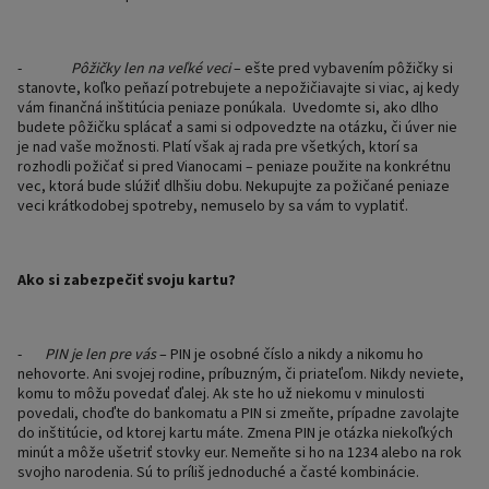
-
Pôžičky len na veľké veci
– ešte pred vybavením pôžičky si
stanovte, koľko peňazí potrebujete a nepožičiavajte si viac, aj kedy
vám finančná inštitúcia peniaze ponúkala.
Uvedomte si, ako dlho
budete pôžičku splácať a sami si odpovedzte na otázku, či úver nie
je nad vaše možnosti. Platí však aj rada pre všetkých, ktorí sa
rozhodli požičať si pred Vianocami – peniaze použite na konkrétnu
vec, ktorá bude slúžiť dlhšiu dobu. Nekupujte za požičané peniaze
veci krátkodobej spotreby, nemuselo by sa vám to vyplatiť.
Ako si zabezpečiť svoju kartu?
-
PIN je len pre vás
– PIN je osobné číslo a nikdy a nikomu ho
nehovorte. Ani svojej rodine, príbuzným, či priateľom. Nikdy neviete,
komu to môžu povedať ďalej. Ak ste ho už niekomu v minulosti
povedali, choďte do bankomatu a PIN si zmeňte, prípadne zavolajte
do inštitúcie, od ktorej kartu máte. Zmena PIN je otázka niekoľkých
minút a môže ušetriť stovky eur. Nemeňte si ho na 1234 alebo na rok
svojho narodenia. Sú to príliš jednoduché a časté kombinácie.