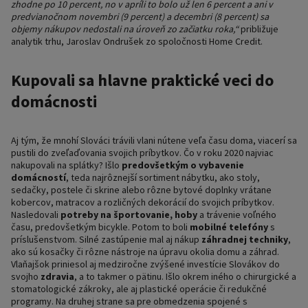
zhodne po 10 percent, no v apríli to bolo už len 6 percent a ani v
predvianočnom novembri (9 percent) a decembri (8 percent) sa
objemy nákupov nedostali na úroveň zo začiatku roka,“
približuje
analytik trhu, Jaroslav Ondrušek zo spoločnosti Home Credit.
Kupovali sa hlavne praktické veci do
domácnosti
Aj tým, že mnohí Slováci trávili vlani nútene veľa času doma, viacerí sa
pustili do zveľaďovania svojich príbytkov. Čo v roku 2020 najviac
nakupovali na splátky? Išlo
predovšetkým o vybavenie
domácností
, teda najrôznejší sortiment nábytku, ako stoly,
sedačky, postele či skrine alebo rôzne bytové doplnky vrátane
kobercov, matracov a rozličných dekorácií do svojich príbytkov.
Nasledovali
potreby na športovanie, hoby
a trávenie voľného
času, predovšetkým bicykle. Potom to boli
mobilné telefóny
s
príslušenstvom. Silné zastúpenie mal aj nákup
záhradnej techniky
,
ako sú kosačky či rôzne nástroje na úpravu okolia domu a záhrad.
Vlaňajšok priniesol aj medziročne zvýšené investície Slovákov do
svojho
zdravia
, a to takmer o pätinu. Išlo okrem iného o chirurgické a
stomatologické zákroky, ale aj plastické operácie či redukčné
programy. Na druhej strane sa pre obmedzenia spojené s