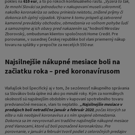
pokles na
610 eur
, a to po rokoch kontinuálneho rastu.
„Vyzerá to tak,
že mnohí Slováci sa jednoducho v nakupovaní museli uskromniť,
nakoľko koronakríza so sebou priniesla neistotu, znížené príjmy či
dokonca ich úplný výpadok. Výrazne k tomu prispeli aj zatvorené
kamenné prevádzky obchodov, obmedzenia vo voľnom pohybe ľudí
a samozrejme aj ich obavy pred nakazením sa,“
hodnotí Miroslav
Zborovský, ombudsman klientov spoločnosti Home Credit. Pre
porovnanie, v susednej Českej republike bol vlani priemerný nákup
tovaru na splátky v prepočte za necelých 550 eur.
Najsilnejšie nákupné mesiace boli na
začiatku roka – pred koronavírusom
Vlaňajšok bol špecifický aj v tom, že sezónnosť nákupného správania
sa Slovákov bola úplne iná ako po minulé roky. Kým za normálnych
okolností sú najsilnejším obdobím v kupovaní spotrebného tovaru
predvianočné mesiace, vlani to neplatilo.
„Najsilnejšie mesiace v
predajoch boli netradične január a február 2020
, počas ktorých sa
ešte u nás neobjavil koronavírus a s ním spojené obmedzenia.
Dokonca sa im nevyrovnali ani tradične najsilnejšie nákupné mesiace
pred Vianocami, ktoré už boli poznačené koronakrízou. Pre
porovnanie, v januári a februári tvoril podiel z celoročných predajov