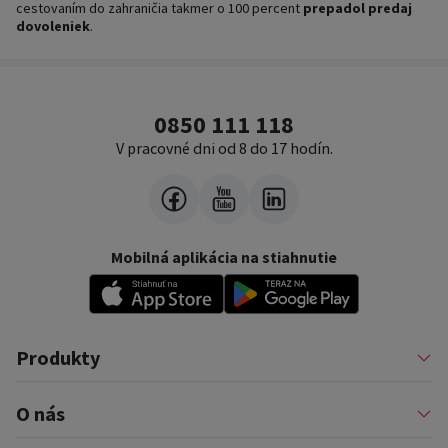
cestovaním do zahraničia takmer o 100 percent
prepadol predaj
dovoleniek
.
0850 111 118
V pracovné dni od 8 do 17 hodín.
Mobilná aplikácia na stiahnutie
Produkty
Pôžičky
O nás
Financovanie podnikateľov
Konsolidácia