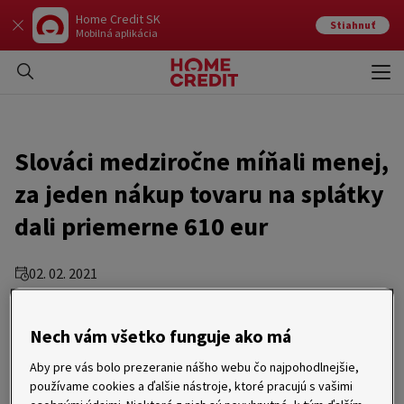
Home Credit SK
Stiahnuť
Mobilná aplikácia
Otvo
Zavr
Slováci medziročne míňali menej,
za jeden nákup tovaru na splátky
dali priemerne 610 eur
02. 02. 2021
Najsilnejšie nákupné mesiace boli
Nech vám všetko funguje ako má
netradične január a február
Aby pre vás bolo prezeranie nášho webu čo najpohodlnejšie,
používame cookies a ďalšie nástroje, ktoré pracujú s vašimi