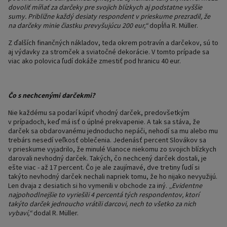
dovoliť míňať za darčeky pre svojich blízkych aj podstatne vyššie
sumy. Približne každý desiaty respondent v prieskume prezradil, že
na darčeky minie čiastku prevyšujúcu 200 eur,“
dopĺňa R. Müller.
Z ďalších finančných nákladov, teda okrem potravín a darčekov, sú to
aj výdavky za stromček a sviatočné dekorácie. V tomto prípade sa
viac ako polovica ľudí dokáže zmestiť pod hranicu 40 eur.
Čo s nechcenými darčekmi?
Nie každému sa podarí kúpiť vhodný darček, predovšetkým
v prípadoch, keď má isť o úplné prekvapenie. A tak sa stáva, že
darček sa obdarovanému jednoducho nepáči, nehodí sa mu alebo mu
trebárs nesedí veľkosť oblečenia. Jedenásť percent Slovákov sa
v prieskume vyjadrilo, že minulé Vianoce niekomu zo svojich blízkych
darovali nevhodný darček. Takých, čo nechcený darček dostali, je
ešte viac - až 17 percent. Čo je ale zaujímavé, dve tretiny ľudí si
takýto nevhodný darček nechali napriek tomu, že ho nijako nevyužijú.
Len dvaja z desiatich si ho vymenili v obchode za iný. „
Evidentne
najpohodlnejšie to vyriešili 4 percentá tých respondentov, ktorí
takýto darček jednoucho vrátili darcovi, nech to všetko za nich
vybaví,“
dodal R. Müller.