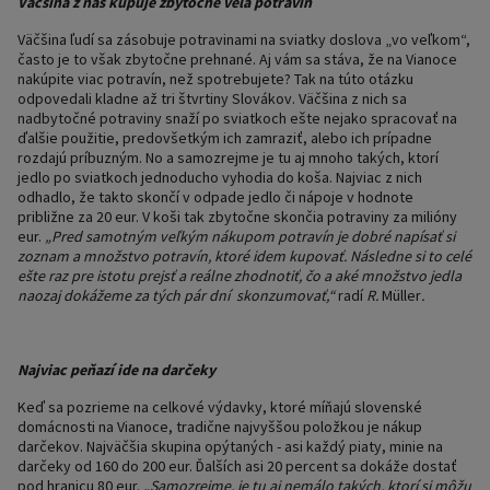
Väčšina z nás kupuje zbytočne veľa potravín
Väčšina ľudí sa zásobuje potravinami na sviatky doslova „vo veľkom“,
často je to však zbytočne prehnané. Aj vám sa stáva, že na Vianoce
nakúpite viac potravín, než spotrebujete? Tak na túto otázku
odpovedali kladne až tri štvrtiny Slovákov. Väčšina z nich sa
nadbytočné potraviny snaží po sviatkoch ešte nejako spracovať na
ďalšie použitie, predovšetkým ich zamraziť, alebo ich prípadne
rozdajú príbuzným. No a samozrejme je tu aj mnoho takých, ktorí
jedlo po sviatkoch jednoducho vyhodia do koša. Najviac z nich
odhadlo, že takto skončí v odpade jedlo či nápoje v hodnote
približne za 20 eur. V koši tak zbytočne skončia potraviny za milióny
eur.
„Pred samotným veľkým nákupom potravín je dobré napísať si
zoznam a množstvo potravín, ktoré idem kupovať. Následne si to celé
ešte raz pre istotu prejsť a reálne zhodnotiť, čo a aké množstvo jedla
naozaj dokážeme za tých pár dní skonzumovať,“
radí
R.
Müller
.
Najviac peňazí ide na darčeky
Keď sa pozrieme na celkové výdavky, ktoré míňajú slovenské
domácnosti na Vianoce, tradične najvyššou položkou je nákup
darčekov. Najväčšia skupina opýtaných - asi každý piaty, minie na
darčeky od 160 do 200 eur. Ďalších asi 20 percent sa dokáže dostať
pod hranicu 80 eur.
„Samozrejme, je tu aj nemálo takých, ktorí si môžu