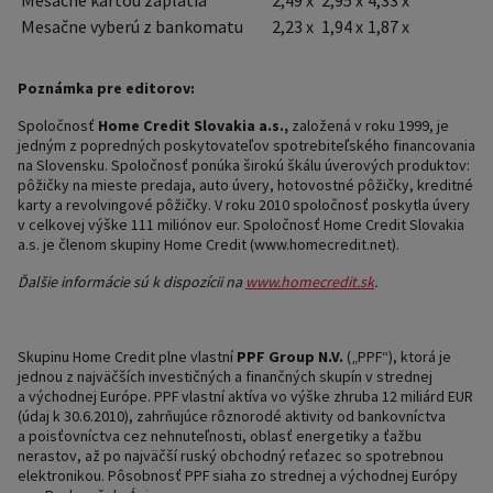
Mesačne kartou zaplatia
2,49 x
2,95 x
4,33 x
Mesačne vyberú z bankomatu
2,23 x
1,94 x
1,87 x
Poznámka pre editorov:
Spoločnosť
Home Credit Slovakia a.s.,
založená v roku 1999, je
jedným z popredných poskytovateľov spotrebiteľského financovania
na Slovensku. Spoločnosť ponúka širokú škálu úverových produktov:
pôžičky na mieste predaja, auto úvery, hotovostné pôžičky, kreditné
karty a revolvingové pôžičky. V roku 2010 spoločnosť poskytla úvery
v celkovej výške 111 miliónov eur. Spoločnosť Home Credit Slovakia
a.s. je členom skupiny Home Credit (www.homecredit.net).
Ďalšie informácie sú k dispozícii na
www.homecredit.sk
.
Skupinu Home Credit plne vlastní
PPF Group N.V.
(„PPF“), ktorá je
jednou z najväčších investičných a finančných skupín v strednej
a východnej Európe. PPF vlastní aktíva vo výške zhruba 12 miliárd EUR
(údaj k 30.6.2010), zahrňujúce rôznorodé aktivity od bankovníctva
a poisťovníctva cez nehnuteľnosti, oblasť energetiky a ťažbu
nerastov, až po najväčší ruský obchodný reťazec so spotrebnou
elektronikou. Pôsobnosť PPF siaha zo strednej a východnej Európy