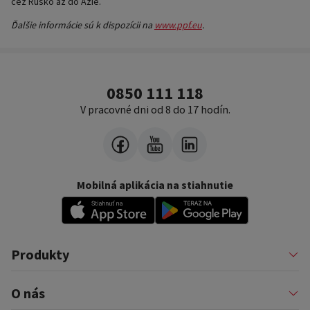
cez Rusko až do Ázie.
Ďalšie informácie sú k dispozícii na
www.ppf.eu
.
0850 111 118
V pracovné dni od 8 do 17 hodín.
Mobilná aplikácia na stiahnutie
Produkty
Pôžičky
O nás
Financovanie podnikateľov