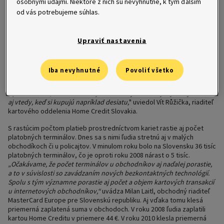
osobnými údajmi. Niektoré z nich sú nevyhnutné, k tým ďalším
Home Credit Slovakia vyplýva, že priemerná platba kreditnou
od vás potrebujeme súhlas.
kartou klesla zo 44 € v roku 2008 na 26 € v roku 2010. Pribúdajú
aj platobné terminály – vlani ich bolo už 36 tisíc.
Ešte pred dvoma rokmi tvorili výbery z bankomatu tri štvrtiny
všetkých transakcií. Teraz sa situácia obrátila a pomer 60:40 hovorí
Upraviť nastavenia
v prospech platieb u obchodníkov. V minulosti ľudia používali karty na
nákup oblečenia, elektroniky, ale aj na víkendové nákupy potravín.
Teraz vyťahujú kreditné karty z peňaženky aj na menšie nákupy,
Iba nevyhnutné
Povoliť všetko
zvykli si nenosiť pri sebe väčšiu hotovosť. "
Pre zákazníkov je platba
kartou pohodlná, nemusia hľadať mince alebo sa dohadovať
s predavačom, keď im nevie vydať z veľkej bankovky. Vyťahujú kartu
aj vtedy, keď si kupujú napríklad desiatu,
" uviedol Vít Růžička, riaditeľ
kartového oddelenia Home Credit Slovakia.
S rastúcim počtom platieb prostredníctvom kariet rastie aj počet
platobných terminálov. Dnes sa s nimi ľudia stretnú aj v malých
obchodíkoch či u policajtov. V minulom roku bolo na Slovensku 36 tisíc
platobných terminálov, čo je oproti roku 2008 nárast o 5 tisíc.
„Očakávame, že počet terminálov u obchodníkov aj naďalej porastie,
a to v súvislosti so zavádzaním nových bezkontaktných technológií.
Spolu s tým významne porastie aj počet a objem kartových transakcií
u internetových obchodníkov,“
uvádza Milan Laitl, obchodný riaditeľ
MasterCard Europe pre Slovenskú republiku. Aj vďaka tomu klesá
priemerná zaplatená suma v obchodoch. V roku 2008 ľudia zaplatili
kartou Home Creditu v priemere 44 €. V roku 2010 klesla priemerná