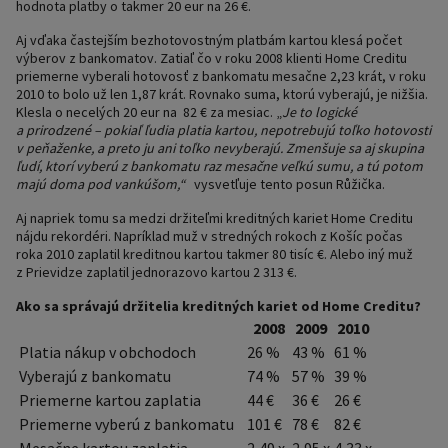
hodnota platby o takmer 20 eur na 26 €.
Aj vďaka častejším bezhotovostným platbám kartou klesá počet
výberov z bankomatov. Zatiaľ čo v roku 2008 klienti Home Creditu
priemerne vyberali hotovosť z bankomatu mesačne 2,23 krát, v roku
2010 to bolo už len 1,87 krát. Rovnako suma, ktorú vyberajú, je nižšia.
Klesla o necelých 20 eur na 82 € za mesiac. „
Je to logické
a prirodzené – pokiaľ ľudia platia kartou, nepotrebujú toľko hotovosti
v peňaženke, a preto ju ani toľko nevyberajú. Zmenšuje sa aj skupina
ľudí, ktorí vyberú z bankomatu raz mesačne veľkú sumu, a tú potom
majú doma pod vankúšom,“
vysvetľuje tento posun Růžička.
Aj napriek tomu sa medzi držiteľmi kreditných kariet Home Creditu
nájdu rekordéri. Napríklad muž v stredných rokoch z Košíc počas
roka 2010 zaplatil kreditnou kartou takmer 80 tisíc €. Alebo iný muž
z Prievidze zaplatil jednorazovo kartou 2 313 €.
Ako sa správajú držitelia kreditných kariet od Home Creditu?
2008
2009
2010
Platia nákup v obchodoch
26 %
43 %
61 %
Vyberajú z bankomatu
74 %
57 %
39 %
Priemerne kartou zaplatia
44 €
36 €
26 €
Priemerne vyberú z bankomatu
101 €
78 €
82 €