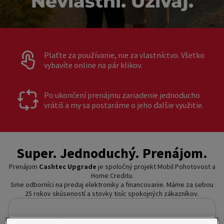
Nevlastni. Užívaj.
Plaťte za používanie, nie za vlastníctvo. Všetko
vybavíte online na pár klikov.
Po ukončení prenájmu zariadenie jednoducho
vrátiš a my sa postaráme o jeho ďalšie využitie.
Super. Jednoduchý. Prenájom.
Prenájom
Cashtec Upgrade
je spoločný projekt Mobil Pohotovost a
Home Creditu.
Sme odborníci na predaj elektroniky a financovanie. Máme za sebou
25 rokov skúseností a stovky tisíc spokojných zákazníkov.