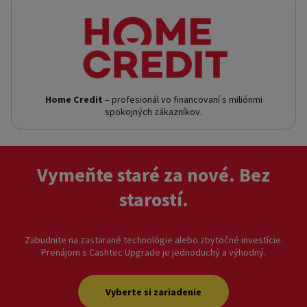
Home Credit
– profesionál vo financovaní s miliónmi
spokojných zákazníkov.
Vymeňte staré za nové. Bez
starostí.
Zabudnite na zastarané technológie alebo zbytočné investície.
Prenájom s Cashtec Upgrade je jednoduchý a výhodný.
Vyberte si zariadenie