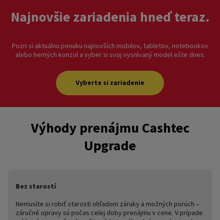
Najnovšie zariadenia hneď teraz.
Pozri si aktuálnu ponuku najnovších mobilov, tabletov, notebookov
alebo herných konzol a vyber si svoj vysnívaný model ešte dnes.
Vyberte si zariadenie
Výhody prenájmu Cashtec
Upgrade
Bez starostí
Nemusíte si robiť starosti ohľadom záruky a možných porúch –
záručné opravy sú počas celej doby prenájmu v cene. V prípade