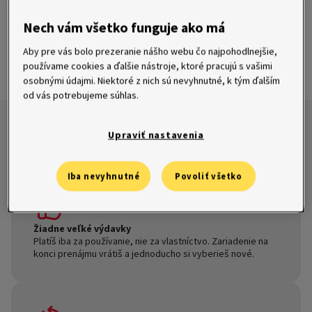
Nech vám všetko funguje ako má
Aby pre vás bolo prezeranie nášho webu čo najpohodlnejšie,
www.cashtec.eu/sk/upgrade
používame cookies a ďalšie nástroje, ktoré pracujú s vašimi
osobnými údajmi. Niektoré z nich sú nevyhnutné, k tým ďalším
od vás potrebujeme súhlas.
Prečo si prenajať zariadenie a nie
Upraviť nastavenia
kúpiť?
Iba nevyhnutné
Povoliť všetko
Žiadne veľké výdavky
Platíš iba za používanie, nie za vlastníctvo. Zariadenie na
konci prenájmu vrátiš a jednoducho si vyberieš nové.