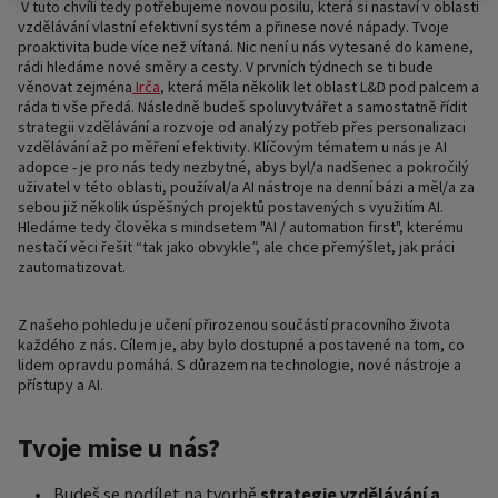
V tuto chvíli tedy potřebujeme novou posilu, která si nastaví v oblasti
vzdělávání vlastní efektivní systém a přinese nové nápady. Tvoje
proaktivita bude více než vítaná. Nic není u nás vytesané do kamene,
rádi hledáme nové směry a cesty. V prvních týdnech se ti bude
věnovat zejména
Irča
, která měla několik let oblast L&D pod palcem a
ráda ti vše předá. Následně budeš spoluvytvářet a samostatně řídit
strategii vzdělávání a rozvoje od analýzy potřeb přes personalizaci
vzdělávání až po měření efektivity. Klíčovým tématem u nás je AI
adopce - je pro nás tedy nezbytné, abys byl/a nadšenec a pokročilý
uživatel v této oblasti, používal/a AI nástroje na denní bázi a měl/a za
sebou již několik úspěšných projektů postavených s využitím AI.
Hledáme tedy člověka s mindsetem "AI / automation first", kterému
nestačí věci řešit “tak jako obvykle”, ale chce přemýšlet, jak práci
zautomatizovat.
Z našeho pohledu je učení přirozenou součástí pracovního života
každého z nás. Cílem je, aby bylo dostupné a postavené na tom, co
lidem opravdu pomáhá. S důrazem na technologie, nové nástroje a
přístupy a AI.
Tvoje mise u nás?
Budeš se podílet na tvorbě
strategie vzdělávání a