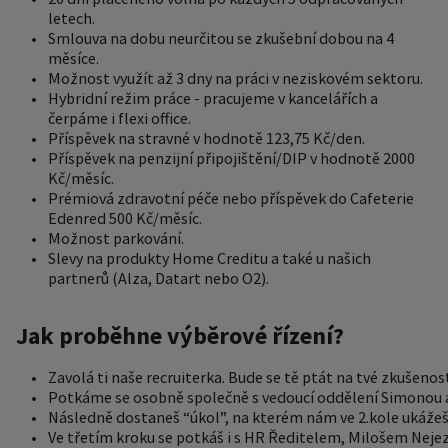
letech.
Smlouva na dobu neurčitou se zkušební dobou na 4
měsíce.
Možnost využít až 3 dny na práci v neziskovém sektoru.
Hybridní režim práce - pracujeme v kancelářích a
čerpáme i flexi office.
Příspěvek na stravné v hodnotě 123,75 Kč/den.
Příspěvek na penzijní připojištění/DIP v hodnotě 2000
Kč/měsíc.
Prémiová zdravotní péče nebo příspěvek do Cafeterie
Edenred 500 Kč/měsíc.
Možnost parkování.
Slevy na produkty Home Creditu a také u našich
partnerů (Alza, Datart nebo O2).
Jak proběhne výběrové řízení?
Zavolá ti naše recruiterka. Bude se tě ptát na tvé zkušenos
Potkáme se osobně společně s vedoucí oddělení Simonou a př
Následně dostaneš “úkol”, na kterém nám ve 2.kole ukážeš
Ve třetím kroku se potkáš i s HR Ředitelem, Milošem Nej