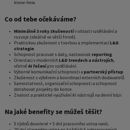
know-how.
Co od tebe očekáváme?
Minimálně 3 roky zkušeností
v oblasti vzdělávání a
rozvoje (ideálně ve větší firmě).
Praktickou zkušenost s tvorbou a implementací
L&D
strategie
.
Schopnost pracovat s daty, nastavovat
reporting
.
Orientaci v moderních
L&D trendech a nástrojích
,
včetně
AI řešení
pro vzdělávání.
Výborné komunikační schopnosti a
partnerský přístup
.
Zkušenost s výběrem a koordinací externích dodavatelů.
Samostatnost, organizační schopnosti a schopnost
dotahovat projekty do konce.
Znalost a praktické využívání AI nástrojů na denní bázi
Na jaké benefity se můžeš těšit?
5 týdnů dovolené + 5 dní pracovního volna navíc.
20 dní placeného volna po každých 5 odpracovaných