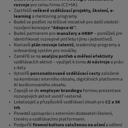
rozvoje
pro celou firmu (CZ+SK).
Zastřešíš
veškeré vzdělávací projekty, školení, e-
learning
a mentoring programy.
Budeš se podílet na klíčové iniciativě pro další období -
rozvíjení koncepce
“Adopce AI”.
Budeš partnerem pro
manažery a HRBP
– pomůžeš jim
identifikovat rozvojové potřeby týmu i jednotlivců.
Nastavíš
plán rozvoje talentů
, leadership programy a
onboarding systém pro nováčky.
Zaměříš se na
analýzu potřeb a měření efektivity
vzdělávacích aktivit – využiješ k tomu
AI nástroje
a práci
s daty.
Vytvoříš
personalizované vzdělávací cesty
založené
na kombinaci interního obsahu, digitálních platforem a
AI kurátorovaného obsahu.
Zapojíš se do
employer brandingu
formou prezentace
rozvojových aktivit uvnitř i externě.
Lokalizuješ a přizpůsobíš vzdělávací obsah pro
CZ a SK
trh
.
Povedeš spolupráci s externími dodavateli školení,
trenéry a vzdělávacími platformami.
Podpoříš
firemní kulturu založenou na učení
a sdílení