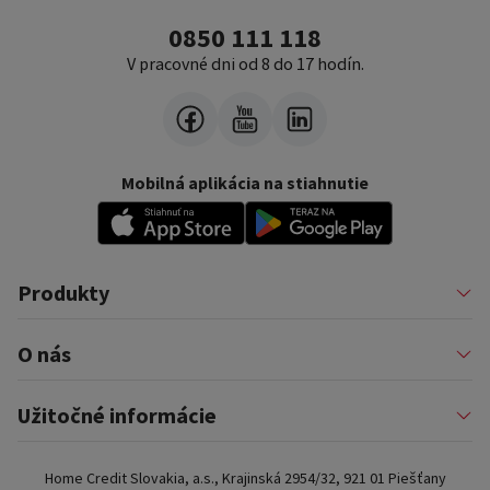
0850 111 118
V pracovné dni od 8 do 17 hodín.
Mobilná aplikácia na stiahnutie
Produkty
Pôžičky
O nás
Financovanie podnikateľov
Konsolidácia
Nákup na splátky a karty
Profil firmy
Užitočné informácie
Auto na splátky
Pomáhame
Prenájom zariadenia
Kariéra
Poistenie a doplnkové služby
Dôležité informácie
Najčastejšie internetové podvody
Home Credit Slovakia, a.s., Krajinská 2954/32, 921 01 Piešťany
Blog
Najčastejšie otázky