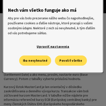
Kurzový lístok
Nech vám všetko funguje ako má
Aby pre vás bolo prezeranie nášho webu čo najpohodlnejšie,
Tu si môžete vypočítať, podľa akého
používame cookies a ďalšie nástroje, ktoré pracujú s vašimi
osobnými údajmi. Niektoré z nich sú nevyhnutné, k tým ďalším
kurzu sme Vám, ako držiteľovi karty
od vás potrebujeme súhlas.
vydanej Home Creditom, prepočítali
transakciu vykonanú v zahraničí.
Upraviť nastavenia
Na zistenie kurzu eura voči požadovanej mene použite
Online
Iba nevyhnutné
Povoliť všetko
kurzový lístok
.
Na týchto stránkach, prosím, vyberte dátum zúčtovania transakcie
(Settlement Date) a ako menu, prosím, nastavte euro (Base
Currency). Potom z tabuľky vyberte príslušnú hodnotu.
Kurzový lístok MasterCard je len orientačný v dôsledku
zaokrúhľovania a denného vývoja kurzu. Transakcie vám boli
zúčtované kurzom Mastercard. V tabuľke nižšie nájdete pre
informáciu referenčné kurzy ECB (Európskej centrálnej banky) pre
meny členských štátov EHS (Európskeho hospodárskeho