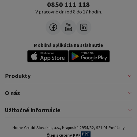
0850 111 118
V pracovné dni od 8 do 17 hodín.
Mobilná aplikácia na stiahnutie
Produkty
Pôžičky
O nás
Financovanie podnikateľov
Konsolidácia
Nákup na splátky a karty
Profil firmy
Užitočné informácie
Auto na splátky
Pomáhame
Prenájom zariadenia
Kariéra
Poistenie a doplnkové služby
Dôležité informácie
Najčastejšie internetové podvody
Home Credit Slovakia, a.s., Krajinská 2954/32, 921 01 Piešťany
Blog
Najčastejšie otázky
Pre partnerov
Dokumenty na stiahnutie
Člen skupiny PPF