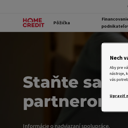
Financovani
Pôžička
podnikateľo
Nech v
Aby pre vá
nástroje, 
Staňte sa
vás potreb
partnerom
Upraviť 
Informácie o nadviazaní spolupráce.