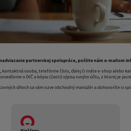
nadviazanie partnerskej spolupráce, pošlite nám e-mailom inf
, kontaktná osoba, telefónne číslo, ďalej či máte e-shop alebo k
osvedčenie o DIČ a kópiu (časti) výpisu svojho účtu, z ktorej je jasn
racovných dňoch sa vám ozve obchodný manažér a dohovoríte si sp
Piešťany