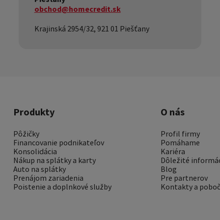
obchod@homecredit.sk
Krajinská 2954/32, 921 01 Piešťany
Produkty
O nás
Pôžičky
Profil firmy
Financovanie podnikateľov
Pomáhame
Konsolidácia
Kariéra
Nákup na splátky a karty
Dôležité informá
Auto na splátky
Blog
Prenájom zariadenia
Pre partnerov
Poistenie a doplnkové služby
Kontakty a pobo