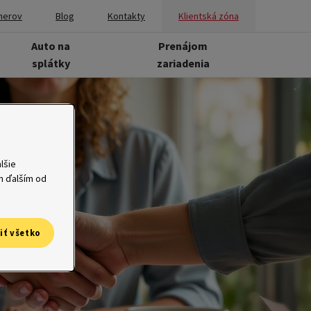
nerov
Blog
Kontakty
Klientská zóna
Auto na
Prenájom
splátky
zariadenia
lšie
ým ďalším od
iť všetko