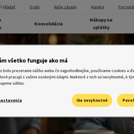
Hľadať
O nás
Naše zásady
Kariéra
Pre part
e
Nákupy na
Konsolidácia
v
splátky
ám všetko funguje ako má
s bolo prezeranie nášho webu čo najpohodlnejšie, používame cookies a ďa
ktoré pracujú s vašimi osobnými údajmi. Niektoré z nich sú nevyhnutné, k t
ujeme súhlas.
nastavenia
Iba nevyhnutné
Povol