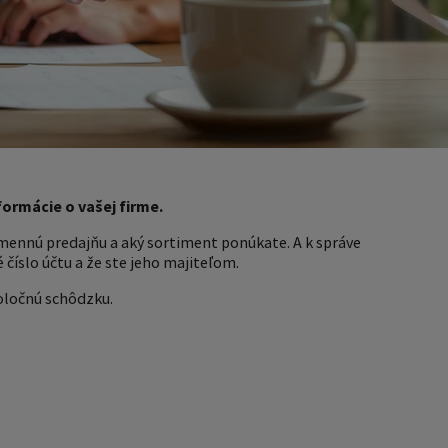
ormácie o vašej firme.
amennú predajňu a aký sortiment ponúkate. A k správe
é číslo účtu a že ste jeho majiteľom.
oločnú schôdzku.