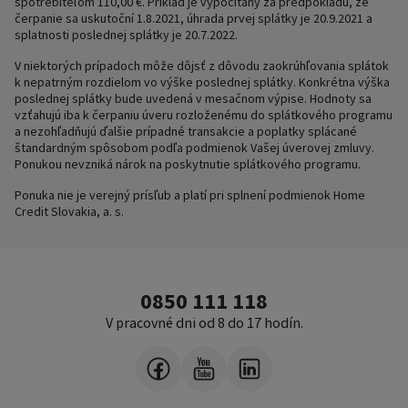
spotrebiteľom 110,00 €. Príklad je vypočítaný za predpokladu, že
čerpanie sa uskutoční 1.8.2021, úhrada prvej splátky je 20.9.2021 a
splatnosti poslednej splátky je 20.7.2022.
V niektorých prípadoch môže dôjsť z dôvodu zaokrúhľovania splátok
k nepatrným rozdielom vo výške poslednej splátky. Konkrétna výška
poslednej splátky bude uvedená v mesačnom výpise. Hodnoty sa
vzťahujú iba k čerpaniu úveru rozloženému do splátkového programu
a nezohľadňujú ďalšie prípadné transakcie a poplatky splácané
štandardným spôsobom podľa podmienok Vašej úverovej zmluvy.
Ponukou nevzniká nárok na poskytnutie splátkového programu.
Ponuka nie je verejný prísľub a platí pri splnení podmienok Home
Credit Slovakia, a. s.
0850 111 118
V pracovné dni od 8 do 17 hodín.