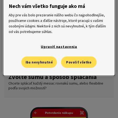
Nech vám všetko funguje ako má
Aby pre vás bolo prezeranie nášho webu čo najpohodlnejšie,
používame cookies a ďalšie nástroje, ktoré pracujú s vašimi
osobnými údajmi. Niektoré z nich sú nevyhnutné, k tým ďalším
od vás potrebujeme súhlas.
Upraviť nastavenia
Iba nevyhnutné
Povoliť všetko
Zvoľte sumu a spôsob splácania
Chcete splácať každý mesiac rovnakú sumu, alebo flexibilne
podľa svojich možností?