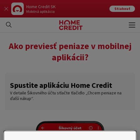
Home Credit SK
Stiahnuť
Mobilná aplikácia
Otvo
Zavr
Ako previesť peniaze v mobilnej
aplikácii?
Spustite aplikáciu Home Credit
V detaile Šikovného účtu stlačte tlačidlo „Chcem peniaze na
ďalší nákup“.