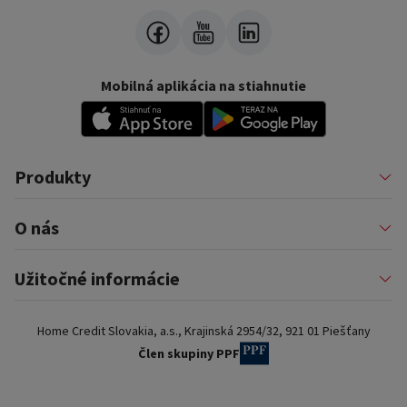
Mobilná aplikácia na stiahnutie
Produkty
Pôžičky
O nás
Financovanie podnikateľov
Konsolidácia
Nákup na splátky a karty
Profil firmy
Užitočné informácie
Auto na splátky
Pomáhame
Prenájom zariadenia
Kariéra
Poistenie a doplnkové služby
Dôležité informácie
Najčastejšie internetové podvody
Home Credit Slovakia, a.s., Krajinská 2954/32, 921 01 Piešťany
Blog
Najčastejšie otázky
Pre partnerov
Dokumenty na stiahnutie
Člen skupiny PPF
Kontakty a pobočky
Slovník pojmov
Ochrana osobných údajov
Predvoľby súborov cookie