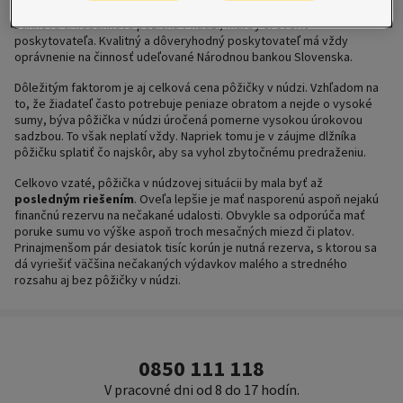
pôžičkou v núdzi na finančnom trhu. Keď sa už človek rozhodne pre
bankovú či nebankovú pôžičku v núdzi, mal by si overiť
poskytovateľa. Kvalitný a dôveryhodný poskytovateľ má vždy
oprávnenie na činnosť udeľované Národnou bankou Slovenska.
Dôležitým faktorom je aj celková cena pôžičky v núdzi. Vzhľadom na
to, že žiadateľ často potrebuje peniaze obratom a nejde o vysoké
sumy, býva pôžička v núdzi úročená pomerne vysokou úrokovou
sadzbou. To však neplatí vždy. Napriek tomu je v záujme dlžníka
pôžičku splatiť čo najskôr, aby sa vyhol zbytočnému predraženiu.
Celkovo vzaté, pôžička v núdzovej situácii by mala byť až
posledným riešením
. Oveľa lepšie je mať nasporenú aspoň nejakú
finančnú rezervu na nečakané udalosti. Obvykle sa odporúča mať
poruke sumu vo výške aspoň troch mesačných miezd či platov.
Prinajmenšom pár desiatok tisíc korún je nutná rezerva, s ktorou sa
dá vyriešiť väčšina nečakaných výdavkov malého a stredného
rozsahu aj bez pôžičky v núdzi.
0850 111 118
V pracovné dni od 8 do 17 hodín.