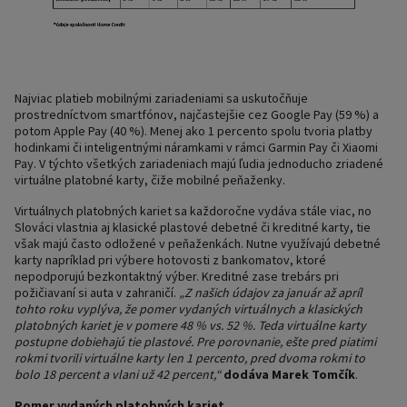
Najviac platieb mobilnými zariadeniami sa uskutočňuje
prostredníctvom smartfónov, najčastejšie cez Google Pay (59 %) a
potom Apple Pay (40 %). Menej ako 1 percento spolu tvoria platby
hodinkami či inteligentnými náramkami v rámci Garmin Pay či Xiaomi
Pay. V týchto všetkých zariadeniach majú ľudia jednoducho zriadené
virtuálne platobné karty, čiže mobilné peňaženky.
Virtuálnych platobných kariet sa každoročne vydáva stále viac, no
Slováci vlastnia aj klasické plastové debetné či kreditné karty, tie
však majú často odložené v peňaženkách. Nutne využívajú debetné
karty napríklad pri výbere hotovosti z bankomatov, ktoré
nepodporujú bezkontaktný výber. Kreditné zase trebárs pri
požičiavaní si auta v zahraničí.
„Z našich údajov za január až apríl
tohto roku vyplýva, že pomer vydaných virtuálnych a klasických
platobných kariet je v pomere 48 % vs. 52 %. Teda virtuálne karty
postupne dobiehajú tie plastové. Pre porovnanie, ešte pred piatimi
rokmi tvorili virtuálne karty len 1 percento, pred dvoma rokmi to
bolo 18 percent a vlani už 42 percent,“
dodáva Marek Tomčík
.
Pomer vydaných platobných kariet