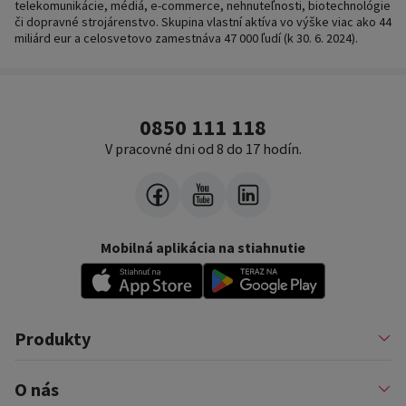
telekomunikácie, médiá, e-commerce, nehnuteľnosti, biotechnológie
či dopravné strojárenstvo. Skupina vlastní aktíva vo výške viac ako 44
miliárd eur a celosvetovo zamestnáva 47 000 ľudí (k 30. 6. 2024).
0850 111 118
V pracovné dni od 8 do 17 hodín.
Mobilná aplikácia na stiahnutie
Produkty
Pôžičky
O nás
Financovanie podnikateľov