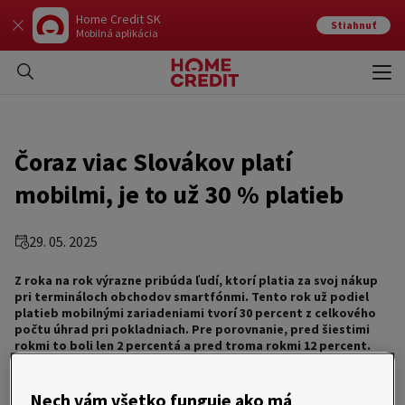
Home Credit SK
Stiahnuť
Mobilná aplikácia
Otvo
Zavr
Čoraz viac Slovákov platí
mobilmi, je to už 30 % platieb
29. 05. 2025
Z roka na rok výrazne pribúda ľudí, ktorí platia za svoj nákup
pri termináloch obchodov smartfónmi. Tento rok už podiel
platieb mobilnými zariadeniami tvorí 30 percent z celkového
počtu úhrad pri pokladniach. Pre porovnanie, pred šiestimi
rokmi to boli len 2 percentá a pred troma rokmi 12 percent.
Ako ďalej vyplýva z údajov spoločnosti Home Credit, v minulom
roku Slováci priemerne za jeden nákup mobilom zaplatili 29
eur. V prípade klasickej platobnej karty to bolo o euro menej,
Nech vám všetko funguje ako má