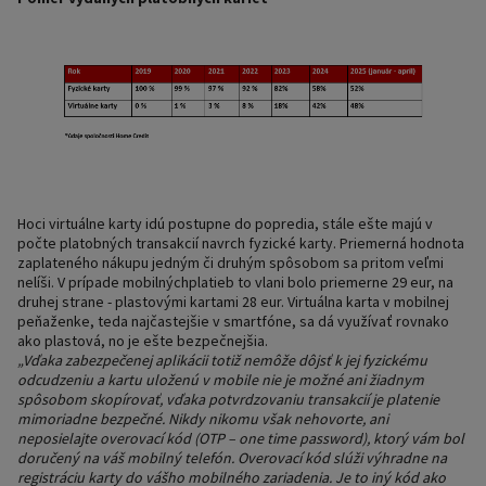
Hoci virtuálne karty idú postupne do popredia, stále ešte majú v
počte platobných transakcií navrch fyzické karty. Priemerná hodnota
zaplateného nákupu jedným či druhým spôsobom sa pritom veľmi
nelíši. V prípade mobilnýchplatieb to vlani bolo priemerne 29 eur, na
druhej strane - plastovými kartami 28 eur. Virtuálna karta v mobilnej
peňaženke, teda najčastejšie v smartfóne, sa dá využívať rovnako
ako plastová, no je ešte bezpečnejšia.
„Vďaka zabezpečenej aplikácii totiž nemôže dôjsť k jej fyzickému
odcudzeniu a kartu uloženú v mobile nie je možné ani žiadnym
spôsobom skopírovať, vďaka potvrdzovaniu transakcií je platenie
mimoriadne bezpečné. Nikdy nikomu však nehovorte, ani
neposielajte overovací kód (OTP – one time password), ktorý vám bol
doručený na váš mobilný telefón. Overovací kód slúži výhradne na
registráciu karty do vášho mobilného zariadenia. Je to iný kód ako