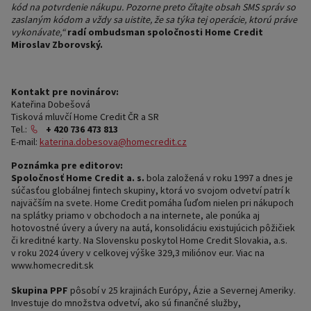
kód na potvrdenie nákupu. Pozorne preto čítajte obsah SMS správ so
zaslaným kódom a vždy sa uistite, že sa týka tej operácie, ktorú práve
vykonávate,“
radí ombudsman spoločnosti Home Credit
Miroslav Zborovský.
Kontakt pre novinárov:
Kateřina Dobešová
Tisková mluvčí Home Credit ČR a SR
Tel.:
+ 420 736 473 813
E-mail:
katerina.dobesova@homecredit.cz
Poznámka pre editorov:
Spoločnosť Home Credit a. s.
bola založená v roku 1997 a dnes je
súčasťou globálnej fintech skupiny, ktorá vo svojom odvetví patrí k
najväčším na svete. Home Credit pomáha ľuďom nielen pri nákupoch
na splátky priamo v obchodoch a na internete, ale ponúka aj
hotovostné úvery a úvery na autá, konsolidáciu existujúcich pôžičiek
či kreditné karty. Na Slovensku poskytol Home Credit Slovakia, a.s.
v roku 2024 úvery v celkovej výške 329,3 miliónov eur. Viac na
www.homecredit.sk
Skupina PPF
pôsobí v 25 krajinách Európy, Ázie a Severnej Ameriky.
Investuje do množstva odvetví, ako sú finančné služby,