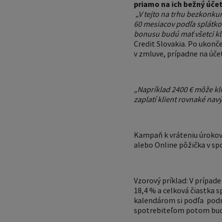
priamo na ich bežný účet
„V tejto na trhu bezkonku
60 mesiacov podľa splátko
bonusu budú mať všetci kl
Credit Slovakia. Po ukonč
v zmluve, prípadne na úče
„Napríklad 2400 € môže kli
zaplatí klient rovnaké nav
Kampaň k vráteniu úrokov 
alebo Online pôžička v sp
Vzorový príklad: V prípade
18,4 % a celková čiastka 
kalendárom si podľa podmi
spotrebiteľom potom bude 