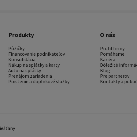
Produkty
O nás
Pôžičky
Profil firmy
Financovanie podnikateľov
Pomáhame
Konsolidácia
Kariéra
Nákup na splátky a karty
Dôležité informá
Auto na splátky
Blog
Prenájom zariadenia
Pre partnerov
Poistenie a doplnkové služby
Kontakty a pobo
Piešťany