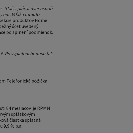
. Stačí splácať úver aspoň
ky eur. Vďaka tomuto
ľ sekcie produktov Home
 bežný účet uvedený
iace po splnení podmienok.
 €. Po vyplatení bonusu tak
tom Telefonická pôžička
nosti 84 mesiacov je RPMN
 prvým splátkovým
lková čiastka splatná
u 9,9 % p.a.