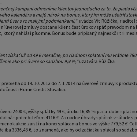
.
renčnej kampani odmeníme klientov jednoducho za to, že platia včas
vého kalendára a majú nárok na bonus, ktorý im môže ušetriť stov
ienti úver s rovnakými podmienkami,“
uvádza Vít Růžička, riadite
ení úverovej zmluvy dostane klient časť úrokov späť prevodom na
t, ktorý nahlási písomne. Bonus bude pripísaný najneskôr tri mes
ent získať už od 49 € mesačne, po riadnom splatení mu vrátime 780
ýšenie ako pri úvere so sadzbou 9,9 %,“
uzatvára Růžička.
prebieha od 14. 10. 2013 do 7. 1.2014 na úverové zmluvy k produk
oločnosti Home Credit Slovakia.
 úveru 2400 €, výšky splátky 49 €, úroku 16,85 % p.a. a dobe splat
splatná spotrebiteľom 4116 €. Za riadne úhrady splátok v súlade s
enok akcie zaistí na konci splácania bonus vo výške 779,52 €. Ce
iba 3336,48 €, to znamená, ako by od začiatku splácal so sadzbo