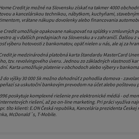
 Home Credit je možné na Slovensku získať na takmer 4000 obchod
čtovou a kancelárskou technikou, nábytkom, kuchyňami, stavebnými
timentom, vrátane nákupu dovolenky alebo financovania automobil
e Credit umožňuje opakovane nakupovať na splátky v zmluvných p
stro aj v ďalších predajniach na Slovensku a v zahraničí. Ďalšou z 
ť výberu hotovosti z bankomatov, opäť nielen u nás, ale aj za hran
Credit je medzinárodná platobná karta štandardu MasterCard Unem
o, tzv. revolvingového úveru. Jednou zo základných vlastností ka
 dní. Karta umožňuje platenie v obchodoch alebo výbery v bankomat
až do výšky 30 000 Sk možno dohodnúť z pohodlia domova - zavola
a peňazí sa uskutoční bankovým prevodom na účet alebo poštovou
996 poskytuje komplexné riešenie pre elektronické médiá - od moni
internetových riešení, až po on-line marketing. Pri práci využíva na
r. títo klienti: E.ON Česká republika, Kancelária prezidenta Českej
nka, McDonald´s, T-Mobile.