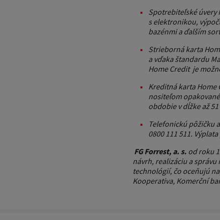
Spotrebiteľské úvery
s elektronikou, výpo
bazénmi a ďalším sor
Strieborná karta Hom
a vďaka štandardu Mae
Home Credit je možnos
Kreditná karta Home 
nositeľom opakovanéh
obdobie v dĺžke až 51
Telefonickú pôžičku 
0800 111 511. Výplat
FG Forrest, a. s.
od roku 1
návrh, realizáciu a správu 
technológií, čo oceňujú nap
Kooperativa, Komerční ba