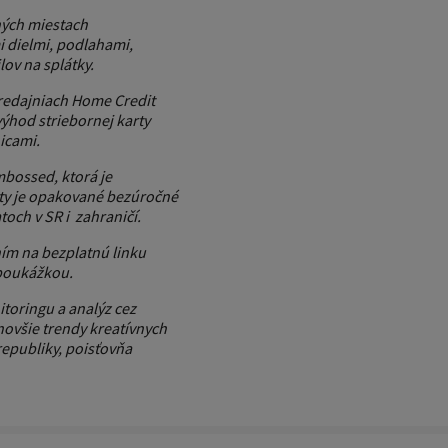
ných miestach
 dielmi, podlahami,
ov na splátky.
redajniach Home Credit
výhod striebornej karty
icami.
bossed, ktorá je
rty je opakované bezúročné
och v SR i zahraničí.
ním na bezplatnú linku
 poukážkou.
toringu a analýz cez
jnovšie trendy kreatívnych
 republiky, poisťovňa