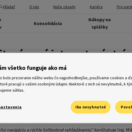
Hľadať
O nás
Naše zásady
Kariéra
Pre part
e
Nákupy na
Konsolidácia
v
splátky
t má novú internetovú strá
ám všetko funguje ako má
s bolo prezeranie nášho webu čo najpohodlnejšie, používame cookies a ďa
a má internetová stránka Home Credit Slovakia (www.homecre
ktoré pracujú s vašimi osobnými údajmi. Niektoré z nich sú nevyhnutné, k t
 viac informácií pre všetkých užívateľov, umožňuje jednoduch
ujeme súhlas.
h užívateľov: klientom uľahčia cestu k získaniu úveru, obchod
riestore viac informácií a funkcií.
ia webu venuje predovšetkým kvalitnej prezentácii produktov spol
nastavenia
Iba nevyhnutné
Povol
é úvery (nákup na splátky), revolvingové úvery (strieborná karta 
vostné pôžičky (Telefonická pôžička).
chú navigáciu a rýchle fulltextové vyhľadávanie
,“ konštatuje Ing. Mi