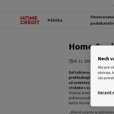
Financovani
Pôžička
podnikateľo
Home Credi
Nech v
09. 11. 2006
Aby pre vá
Od tohtoročného oktobr
nástroje, 
prehľadnejšia, obsahuje
vás potreb
sú orientované v prospec
stránke v zabezpečenom p
Hlavný priestor nová verz
Upraviť 
jednorazové spotrebiteľsk
karta Home Credit) a hoto
„
Klienti ocenia aj jednodu