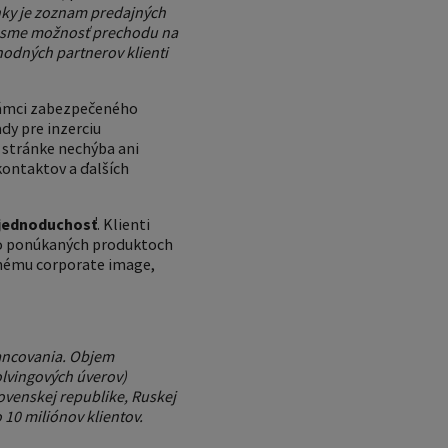
nky je zoznam predajných
li sme možnosť prechodu na
hodných partnerov klienti
rámci zabezpečeného
dy pre inzerciu
 stránke nechýba ani
kontaktov a ďalších
 jednoduchosť
. Klienti
e o ponúkaných produktoch
anému corporate image,
nancovania. Objem
olvingových úverov)
ovenskej republike, Ruskej
 10 miliónov klientov.