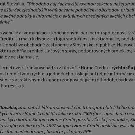
it Slovakia
. "Dlhodobo najviac navštevovanou sekciou našej strá
me ešte viac zjednodušili vyhľadávanie pobočiek a obchodov, prida
še akčné ponuky a informácie o aktuálnych predajných akciách obc
ánke."
o webu je aj komunikácia s obchodnými partnermi spoločnosti v 
reditu tu majú k dispozícii logá spoločnosti na stiahnutie, podkla
 jednotlivé obchodné zastúpenia v Slovenskej republike. Na novej
ktorá zahŕňa prehľad tlačových správ, podporovaných projektov, 
álov na stiahnutie.
ternetovej stránky vychádza z filozofie Home Creditu:
rýchlosť a
 prostredníctvom rýchlo a jednoducho získajú potrebné informáci
iešenie s atraktívnym dizajnom zodpovedajúcim dlhodobo budov
Forrest, a.s.
ovakia, a. s.
patrí k lídrom slovenského trhu spotrebiteľského fi
kých úverov Home Credit Slovakia v roku 2005 (bez započítania rev
ovenských korún. Skupina Home Credit pôsobí v Českej republike, Sl
d svojho vzniku v roku 1997 skupina Home Credit obslúžila viac ako
časťou medzinárodnej finančnej skupiny PPF.