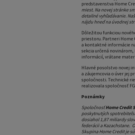
predstavenstva Home Cred
miest. Na novej stránke s
detailné vyhľadávanie. Na
nájdu hneď na úvodnej str
Dôležitou funkciou novéh
priestoru. Partneri Home C
a kontaktné informácie na
sekcia určená novinárom, 
informácií, vrátane materi
Hlavné posolstvo novej in
a záujemcovia o úver jej
spoločnosti. Technické r
realizovala spoločnosť FG 
Poznámky
Spoločnosť
Home Credit Sl
poskytnutých spotrebiteľs
dosiahol 1,87 miliardy sl
federácii a Kazachstane. O
Skupina Home Credit je sú