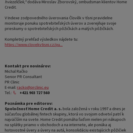
hviezdičiek,“
dodáva Miroslav Zborovský, ombudsman klientov Home
Credit.
V Indexe zodpovedného úverovania Člověk v tísni pravidelne
monitoruje ponuku spotrebiteľských úverov a zverejňuje svoje
prieskumy o spotrebiteľských pôžičkách a malých pôžičkách.
Kompletný prehľad výsledkov nájdete tu:
https://www.clovekvtisni.cz/pu...
Kontakt pre novinárov:
Michal Račko
Senior PR Consultant
PR Clinic
E-mail:
racko@prclinic.eu
Tel.:
+421 903 727 560
Poznámka pre editorov:
Spoločnosť Home Credit a. s.
bola založená v roku 1997 a dnes je
súčasťou globálnej fintech skupiny, ktorá vo svojom odvetví patrí k
najväčším na svete. Home Credit pomáha ľuďom nielen pri nákupoch
na splátky priamo v obchodoch a na internete, ale ponúka aj
hotovostné úvery a úvery na autá, konsolidáciu existujúcich pôžičiek