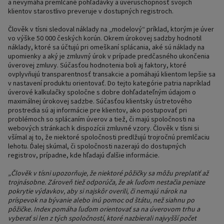
a nevymáha premlčané pohľadávky a úveruschopnosť svojich
klientov starostlivo preveruje v dostupných registroch.
Člověk v tísni sledoval náklady na „modelový“ príklad, ktorým je úver
vo výške 50 000 českých korún. Okrem úrokovej sadzby hodnotil
náklady, ktoré sa účtujú pri omeškaní splácania, aké sú náklady na
upomienky a aký je zmluvný úrok v prípade predčasného ukončenia
úverovej zmluvy. Súčasťou hodnotenia boli aj faktory, ktoré
ovplyvňujú transparentnosť transakcie a pomáhajú klientom lepšie sa
v nastavení produktu orientovať. Do tejto kategórie patria napríklad
úverové kalkulačky spoločne s dobre dohľadateľným údajom o
maximálnej úrokovej sadzbe. Súčasťou klientsky ústretového
prostredia sú aj informácie pre klientov, ako postupovať pri
problémoch so splácaním úverov a tiež, či majú spoločnosti na
webových stránkach k dispozícii zmluvné vzory. Člověk v tísni si
všímal aj to, že niektoré spoločnosti predlžujú trojročnú premlčaciu
lehotu. Ďalej skúmal, či spoločnosti nazerajú do dostupných
registrov, prípadne, kde hľadajú ďalšie informácie.
„Člověk v tísni upozorňuje, že niektoré pôžičky sa môžu preplatiť až
trojnásobne. Zároveň tiež odporúča, že ak ľuďom nestačia peniaze
pokrytie výdavkov, aby si najskôr overili, či nemajú nárok na
príspevok na bývanie alebo inú pomoc od štátu, než siahnu po
pôžičke. Index pomáha ľuďom orientovať sa na úverovom trhu a
vyberať si len z tých spoločností, ktoré nazbierali najvyšší počet