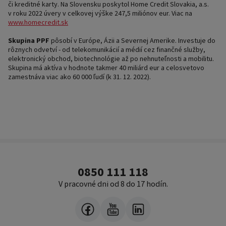
či kreditné karty. Na Slovensku poskytol Home Credit Slovakia, a.s.
v roku 2022 úvery v celkovej výške 247,5 miliónov eur. Viac na
www.homecredit.sk
Skupina PPF
pôsobí v Európe, Ázii a Severnej Amerike. Investuje do
rôznych odvetví - od telekomunikácií a médií cez finančné služby,
elektronický obchod, biotechnológie až po nehnuteľnosti a mobilitu.
Skupina má aktíva v hodnote takmer 40 miliárd eur a celosvetovo
zamestnáva viac ako 60 000 ľudí (k 31. 12. 2022).
0850 111 118
V pracovné dni od 8 do 17 hodín.