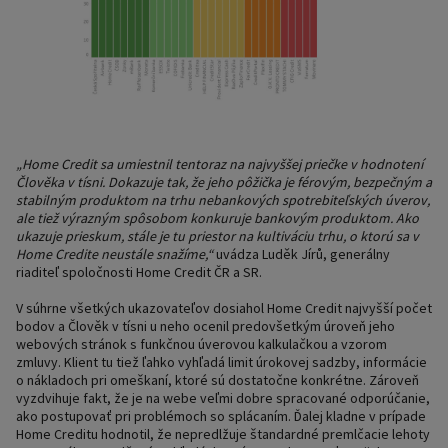
„Home Credit sa umiestnil tentoraz na najvyššej priečke v hodnotení
Člověka v tísni. Dokazuje tak, že jeho pôžička je férovým, bezpečným a
stabilným produktom na trhu nebankových spotrebiteľských úverov,
ale tiež výrazným spôsobom konkuruje bankovým produktom. Ako
ukazuje prieskum, stále je tu priestor na kultiváciu trhu, o ktorú sa v
Home Credite neustále snažíme,“
uvádza Luděk Jírů, generálny
riaditeľ spoločnosti Home Credit ČR a SR.
V súhrne všetkých ukazovateľov dosiahol Home Credit najvyšší počet
bodov a Člověk v tísni u neho ocenil predovšetkým úroveň jeho
webových stránok s funkčnou úverovou kalkulačkou a vzorom
zmluvy. Klient tu tiež ľahko vyhľadá limit úrokovej sadzby, informácie
o nákladoch pri omeškaní, ktoré sú dostatočne konkrétne. Zároveň
vyzdvihuje fakt, že je na webe veľmi dobre spracované odporúčanie,
ako postupovať pri problémoch so splácaním. Ďalej kladne v prípade
Home Creditu hodnotil, že nepredlžuje štandardné premlčacie lehoty