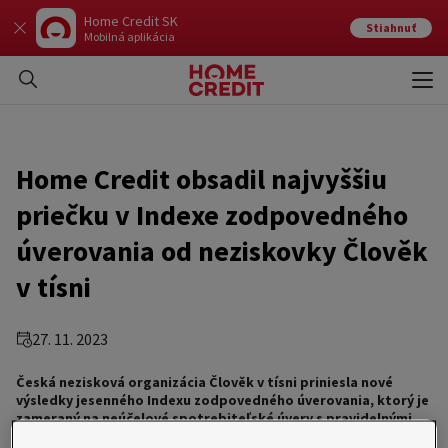
Home Credit SK
Stiahnuť
Mobilná aplikácia
Otvo
Zavr
Home Credit obsadil najvyššiu
priečku v Indexe zodpovedného
úverovania od neziskovky Člověk
v tísni
27. 11. 2023
Česká nezisková organizácia Člověk v tísni priniesla nové
výsledky jesenného Indexu zodpovedného úverovania, ktorý je
zameraný na neúčelové spotrebiteľské úvery s pravidelnými
splátkami. Home Credit sa v rebríčku v susednej Českej