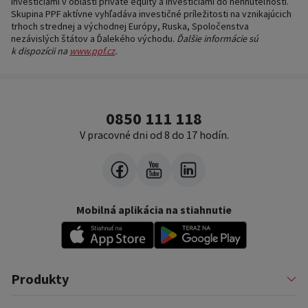
investíciami v oblasti private equity a investíciami do nehnuteľností.
Skupina PPF aktívne vyhľadáva investičné príležitosti na vznikajúcich
trhoch strednej a východnej Európy, Ruska, Spoločenstva
nezávislých štátov a Ďalekého východu.
Ďalšie informácie sú
k dispozícii na
www.ppf.cz
.
0850 111 118
V pracovné dni od 8 do 17 hodín.
Mobilná aplikácia na stiahnutie
Produkty