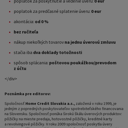
poplatok za poskytnutie a vedenie úveru:
0 eur
poplatok za predčasné splatenie úveru:
0 eur
akontácia:
od 0 %
bez ručiteľa
nákup niekoľkých tovarov
na jednu úverovú zmluvu
stačia iba
dva doklady totožnosti
spôsob splácania:
poštovou poukážkou/prevodom
z účtu
</div>
Poznámka pre editorov:
Spoločnosť
Home Credit Slovakia a.s.,
založená v roku 1999, je
jedným z popredných poskytovateľov spotrebiteľského financovania
na Slovensku. Spoločnosť ponúka širokú škálu úverových produktov:
pôžičky na mieste predaja, hotovostné pôžičky, kreditné karty
a revolvingové pôžičky. V roku 2009 spoločnosť poskytla úvery