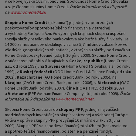
v celkovej výške 102 miliónov eur. Spoločnosť Home Credit Slovakia
a.s. je členom skupiny Home Credit.
Ďalšie informácie sú k dispozícii
na
www.homecredit.sk
Skupina Home Credit
(„skupina“) je jedným z popredných
poskytovateľov spotrebiteľského financovania v strednej
a východnej Európe a Ázii. Vo vybraných krajinách skupina úspešne
rozvíja služby retailového bankovníctva ako bežné účty či vklady. Jej
14 200 zamestnancov obsluhuje viac než 5,7 miliónov zákazníkov vo
všetkých geografických oblastiach, v ktorých sú služby pod značkou
Home Credit poskytované (údaj k 30. júnu 2009). Skupina Home Credit
v súčasnosti pôsobí v 8 krajinách: v
Českej republike
(Home Credit
a.s., od roku 1997), na
Slovensku
(Home Credit Slovakia, a.s., od roku
1999), v
Ruskej federácii
(OOO Home Credit & Finance Bank, od roku
2002),
Kazachstane
(AO Home Credit Bank, od roku 2005), na
Ukrajine
(OAO Home Credit Bank, od roku 2006), v
Bielorusku
(OAO
Home Credit Bank, od roku 2007),
Číne
(HC Asia N.V., od roku 2007)
a
Vietname
(PPF Vietnam Finance Company Ltd., od roku 2009).
Ďalšie
informácie sú k dispozícii na
www.homecredit.net
.
Skupina Home Credit patrí do
skupiny
PPF
, jednej z najväčších
medzinárodných investičných skupín v strednej a východnej Európe.
Aktíva v správe skupiny PPF prevyšujú 10 miliárd eur (ku 30. júnu
2009). Skupina PPF sa zapodieva finančnými službami (bankovníctvo
a spotrebiteľské financovanie, poistenie a penzijné fondy),