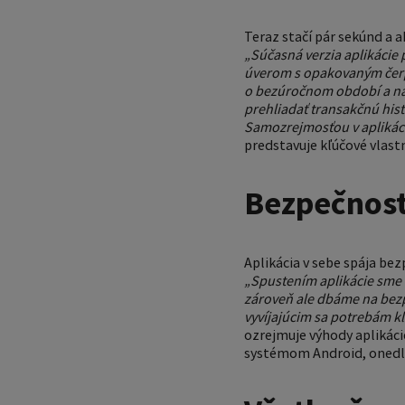
Teraz stačí pár sekúnd a a
„Súčasná verzia aplikácie 
úverom s opakovaným čerpan
o bezúročnom období a náj
prehliadať transakčnú hist
Samozrejmosťou v aplikácii
predstavuje kľúčové vlast
Bezpečnosť
Aplikácia v sebe spája be
„Spustením aplikácie sme 
zároveň ale dbáme na bezp
vyvíjajúcim sa potrebám kl
ozrejmuje výhody aplikác
systémom Android, onedlho