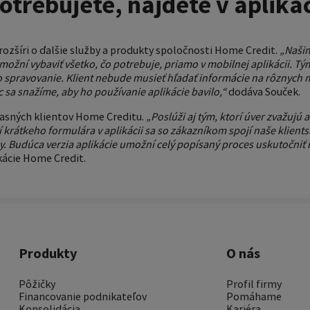
otrebujete, nájdete v aplikác
rozšíri o ďalšie služby a produkty spoločnosti Home Credit.
„Našim 
umožní vybaviť všetko, čo potrebuje, priamo v mobilnej aplikácii. T
o spravovanie. Klient nebude musieť hľadať informácie na rôznych m
c sa snažíme, aby ho používanie aplikácie bavilo,“
dodáva Souček.
účasných klientov Home Creditu.
„Poslúži aj tým, ktorí úver zvažujú
í krátkeho formulára v aplikácii sa so zákazníkom spojí naše klie
. Budúca verzia aplikácie umožní celý popísaný proces uskutočniť i
kácie Home Credit.
Produkty
O nás
Pôžičky
Profil firmy
Financovanie podnikateľov
Pomáhame
Konsolidácia
Kariéra