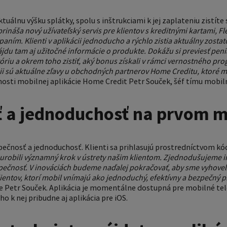
ktuálnu výšku splátky, spolu s inštrukciami k jej zaplateniu zistíte
prináša nový užívateľský servis pre klientov s kreditnými kartami, F
ím. Klienti v aplikácii jednoducho a rýchlo zistia aktuálny zostat
du tam aj užitočné informácie o produkte. Dokážu si previesť peni
óriu a okrem toho zistiť, aký bonus získali v rámci vernostného pr
 sú aktuálne zľavy u obchodných partnerov Home Creditu, ktoré môž
nosti mobilnej aplikácie Home Credit Petr Souček, šéf tímu mobil
 a jednoduchosť na prvom m
zpečnosť a jednoduchosť. Klienti sa prihlasujú prostredníctvom k
urobili významný krok v ústrety našim klientom. Zjednodušujeme im
ečnosť. V inováciách budeme naďalej pokračovať, aby sme vyhoveli
ientov, ktorí mobil vnímajú ako jednoduchý, efektívny a bezpečný p
ie Petr Souček. Aplikácia je momentálne dostupná pre mobilné te
 k nej pribudne aj aplikácia pre iOS.