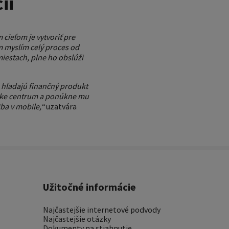
ii
cieľom je vytvoriť pre
ým myslím celý proces od
iestach, plne ho obslúži
 a hľadajú finančný produkt
ntske centrum a ponúkne mu
ba v mobile,“
uzatvára
Užitočné informácie
Najčastejšie internetové podvody
Najčastejšie otázky
Dokumenty na stiahnutie