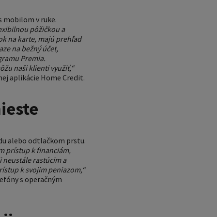
 s mobilom v ruke.
lexibilnou pôžičkou a
ok na karte, majú prehľad
aze na bežný účet,
ogramu Premia.
u naši klienti využiť,“
nej aplikácie Home Credit.
ieste
ódu alebo odtlačkom prstu.
 prístup k financiám,
 neustále rastúcim a
rístup k svojim peniazom,“
lefóny s operačným