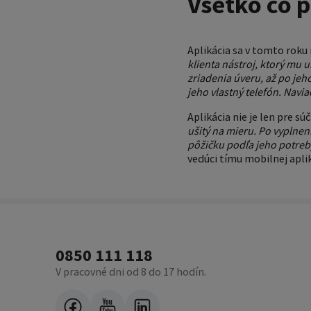
Všetko čo p
Aplikácia sa v tomto roku 
klienta nástroj, ktorý mu 
zriadenia úveru, až po jeh
jeho vlastný telefón. Navia
Aplikácia nie je len pre s
ušitý na mieru. Po vyplnen
pôžičku podľa jeho potreby
vedúci tímu mobilnej apli
0850 111 118
V pracovné dni od 8 do 17 hodín.