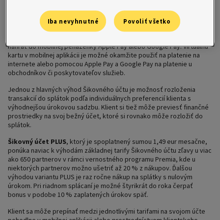
V týchto dňoch začala spoločnosť Home Credit ponúkať Šikovný účet
v dvoch tarifách:
Šikovný účet a Šikovný účet PLUS. Šikovný účet
Iba nevyhnutné
Povoliť všetko
v základnom variante je pre klientov úplne zadarmo, k účtu má v
ponuke vydanie klasickej karty alebo virtuálnej karty, ktorú si môže
nahrať do mobilnej peňaženky Apple Pay alebo Google Pay. Virtuálnu
kartu v mobilnej aplikácii je možné okamžite použiť na platenie na
internete alebo pomocou Apple Pay a Google Pay na platenie u
obchodníkov či poskytovateľov služieb.
Jednou z hlavných výhod Šikovného účtu je možnosť rozloženia
transakcií do splátok podľa individuálnych preferencií klienta s
výhodnejšou úrokovou sadzbu. Klient si tiež môže previesť finančné
prostriedky na svoj bežný účet, ktoré si rovnako môže rozložiť do
splátok.
Šikovný účet PLUS
, ktorý je spoplatnený sumou 1,49 eur mesačne,
ponúka naviac k výhodám základnej tarify Šikovného účtu zľavy u viac
ako 650 partnerov v rámci vernostného programu Premia, kde u
niektorých partnerov možno ušetriť až 20 % z nákupov. Ďalšou
výhodou variantu PLUS je raz ročne nákup na splátky s nulovým
úrokom. Pri riadnom splácaní je možné štyrikrát do roka čerpať
bonus v podobe 10 % zaplatených úrokov späť.
Klient sa môže prepínať medzi jednotlivými tarifami na svojom účte