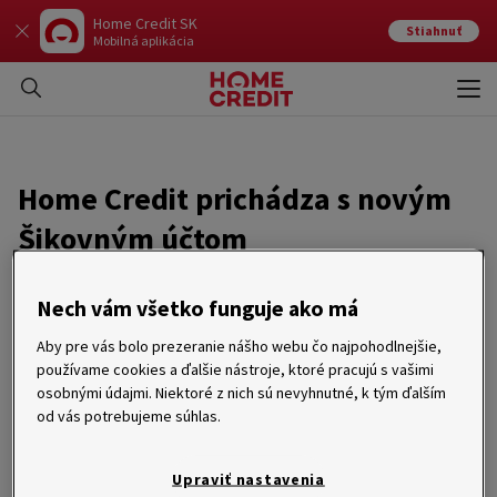
Home Credit SK
Stiahnuť
Mobilná aplikácia
Otvo
Zavr
Home Credit prichádza s novým
Šikovným účtom
15. 06. 2021
Nech vám všetko funguje ako má
Spoločnosť Home Credit prichádza s novým produktom v
Aby pre vás bolo prezeranie nášho webu čo najpohodlnejšie,
podobe Šikovného účtu. Tento unikátny nástroj umožňuje
používame cookies a ďalšie nástroje, ktoré pracujú s vašimi
jeho užívateľom výhodne nakupovať na splátky čokoľvek,
osobnými údajmi. Niektoré z nich sú nevyhnutné, k tým ďalším
kdekoľvek a kedykoľvek. Na výber sú dva varianty Šikovného
od vás potrebujeme súhlas.
účtu, pričom si klient môže vybrať buď klasickú platobnú kartu
alebo virtuálnu. Transakcie si môže rozložiť do splátok podľa
svojej potreby. Šikovný účet si pohodlne spravuje v mobilnej
Upraviť nastavenia
aplikácii.