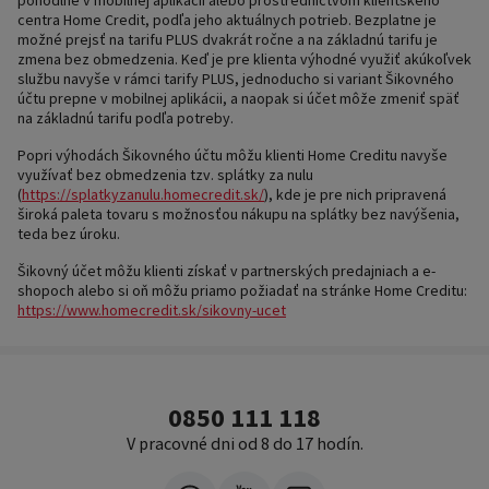
pohodlne v mobilnej aplikácii alebo prostredníctvom klientskeho
centra Home Credit, podľa jeho aktuálnych potrieb. Bezplatne je
možné prejsť na tarifu PLUS dvakrát ročne a na základnú tarifu je
zmena bez obmedzenia. Keď je pre klienta výhodné využiť akúkoľvek
službu navyše v rámci tarify PLUS, jednoducho si variant Šikovného
účtu prepne v mobilnej aplikácii, a naopak si účet môže zmeniť späť
na základnú tarifu podľa potreby.
Popri výhodách Šikovného účtu môžu klienti Home Creditu navyše
využívať bez obmedzenia tzv. splátky za nulu
(
https://splatkyzanulu.homecredit.sk/
), kde je pre nich pripravená
široká paleta tovaru s možnosťou nákupu na splátky bez navýšenia,
teda bez úroku.
Šikovný účet môžu klienti získať v partnerských predajniach a e-
shopoch alebo si oň môžu priamo požiadať na stránke Home Creditu:
https://www.homecredit.sk/sikovny-ucet
0850 111 118
V pracovné dni od 8 do 17 hodín.