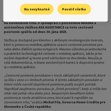
Home Credit opäť ponúka praktickú, jednoduchú a cenovo
atraktívnu novú službu. Na pár kliknutí si v mobilnej aplikácii
môžu klienti Home Creditu najnovšie dojednať už aj cestovné
Iba nevyhnutné
Povoliť všetko
poistenie. Novinka je pri cene poistenia od 65 centov na deň
pre dospelú osobu aktuálne jednou z najlacnejších alternatív
na slovenskom trhu. V spolupráci s poisťovňou MAXIMA a
asistenčnou službou AXA ASSISTANCE sa toto cestovné
poistenie spúšťa od dnes 30. júna 2023.
Služba je dostupná pre klientov s aktívnym revolvingovým úverom,
ktorí si pomocou mobilnej aplikácie uzavrú cestovné poistenie pre
seba alebo ďalších spolucestujúcich. Hlavnou výhodou je jednoduché
a praktické technologické riešenie v mobilnej aplikácii, takže je ho
možné dojednať aj tesne pred odchodom na dovolenku. Navyše je
celá dokumentácia, vrátane asistenčných kariet, k dispozícii priamo
aj v mobilnej aplikácii.
„Cestovné poistenie ponúkame v troch základných variantoch, ktoré
sa líšia v cene a v limitoch plnenia. K týmto základným ponukám si
klient môže navoliť doplnkové poistenie podľa svojich potrieb.
Napríklad zaujímavou ponukou je „Drink povolený“, kedy si môže bez
obáv dať pohár vína alebo piva. Nesporným benefitom tohto
poistenia je navše atraktívna cena, ktorá patrí k najnižším na
slovenskom trhu,“
uvádza
Michal Fila, hovorca Home Creditu pre
Slovensko a Českú republiku
.