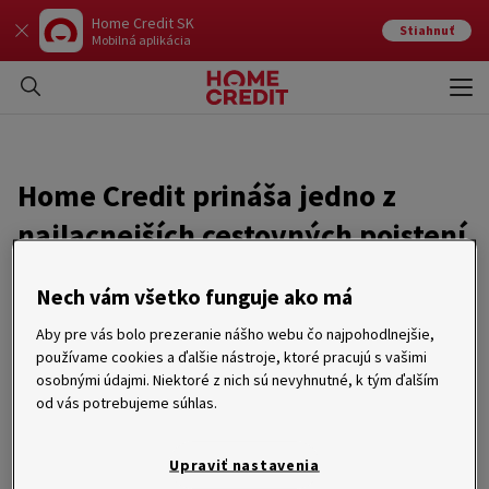
Home Credit SK
Stiahnuť
Mobilná aplikácia
Otvo
Zavr
Home Credit prináša jedno z
najlacnejších cestovných poistení
na trhu
Nech vám všetko funguje ako má
30. 06. 2023
Aby pre vás bolo prezeranie nášho webu čo najpohodlnejšie,
používame cookies a ďalšie nástroje, ktoré pracujú s vašimi
Novinka sa dá dojednať na pár
osobnými údajmi. Niektoré z nich sú nevyhnutné, k tým ďalším
od vás potrebujeme súhlas.
kliknutí cez mobilnú aplikáciu
Upraviť nastavenia