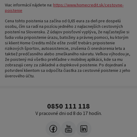
Viac informácií nájdete na:
https://www.homecredit.sk/cestovne-
poistenie
Cena tohto poistenia sa začína od 0,65 eura za deň pre dospelú
osobu, čím sa radí na pozíciu jedného z najlacnejších cestovných
poistení na Slovensku. Z údajov poisťovní vyplýva, že najčastejšie si
ľudia volia pripoistenie úrazu, batožiny a právnej pomoci, ku ktorým
si klient Home Creditu môže ešte zvoliť trebárs pripoistenie
rizikových športov, autoasistencie, zrušenia či oneskorenia letu a
taktiež predčasného alebo zmeškaného návratu. Veľkou výhodou je,
že poistený má všetko prehľadne v mobilnej aplikácii, kde sa mu
zobrazujú ceny za základné a doplnkové poistenie. Po dojednaní a
potvrdení klientom sa odpočíta čiastka za cestovné poistenie z jeho
úverového účtu.
0850 111 118
V pracovné dni od 8 do 17 hodín.