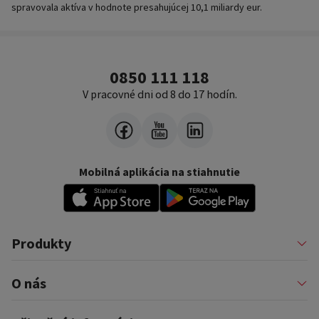
spravovala aktíva v hodnote presahujúcej 10,1 miliardy eur.
0850 111 118
V pracovné dni od 8 do 17 hodín.
Mobilná aplikácia na stiahnutie
Produkty
Pôžičky
O nás
Financovanie podnikateľov
Konsolidácia
Nákup na splátky a karty
Profil firmy