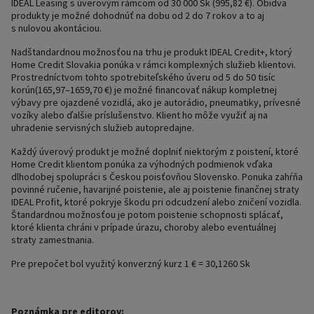
IDEAL Leasing s úverovým rámcom od 30 000 Sk (995,82 €). Obidva
produkty je možné dohodnúť na dobu od 2 do 7 rokov a to aj
s nulovou akontáciou.
Nadštandardnou možnosťou na trhu je produkt IDEAL Credit+, ktorý
Home Credit Slovakia ponúka v rámci komplexných služieb klientovi.
Prostredníctvom tohto spotrebiteľského úveru od 5 do 50 tisíc
korún(165,97–1659,70 €) je možné financovať nákup kompletnej
výbavy pre ojazdené vozidlá, ako je autorádio, pneumatiky, prívesné
vozíky alebo ďalšie príslušenstvo. Klient ho môže využiť aj na
uhradenie servisných služieb autopredajne.
Každý úverový produkt je možné doplniť niektorým z poistení, ktoré
Home Credit klientom ponúka za výhodných podmienok vďaka
dlhodobej spolupráci s Českou poisťovňou Slovensko. Ponuka zahŕňa
povinné ručenie, havarijné poistenie, ale aj poistenie finančnej straty
IDEAL Profit, ktoré pokryje škodu pri odcudzení alebo zničení vozidla.
Štandardnou možnosťou je potom poistenie schopnosti splácať,
ktoré klienta chráni v prípade úrazu, choroby alebo eventuálnej
straty zamestnania.
Pre prepočet bol využitý konverzný kurz 1 € = 30,1260 Sk
Poznámka pre editorov: