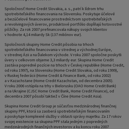
Spoločnosť Home Credit Slovakia, a. s., patrí k lídrom trhu
spotrebiteľského financovania na Slovensku. Poskytuje účelové
a bezúčelové financovanie prostredníctvom spotrebiteľských
a revolvingových úverov, produktové portfólio dopĺňajú hotovostné
pôžičky. Za rok 2007 prefinancovala nákupy svojich klientov
v hodnote 4,14 miliardy Sk (137 miliónov eur).
Spoločnosti skupiny Home Credit pôsobia na trhoch
spotrebiteľského financovania v strednej a východnej Európe,
v strednej Ázii a na Ďalekom východe. V roku 2007 spoločne poskytli
úvery v celkovom objeme 3,3 miliardy eur. Skupina Home Credit
zastáva popredné pozície na trhoch v Českej republike (Home Credit,
od roku 1997), na Slovensku (Home Credit Slovakia, od roku 1999),
v Ruskej federácii (Home Credit & Finance Bank, od roku 2002)
a v Kazachstane (Home Credit Kazachstan, od decembra 2005).
V roku 2006 vstúpila na trhy v Bielorusku (OAO Home Credit Bank)
a na Ukrajine (CJSC Home Credit Bank, Home Credit Finance), od
decembra 2007 pôsobí taktiež v Číne (Home Credit Asia).
Skupina Home Credit Group je súčasťou medzinárodnej finančnej
skupiny PPF, ktorá sa zaoberá spotrebiteľským financovaním
a poskytuje komplexné služby v oblasti správy majetku. Za 17 rokov
svojej existencie sa skupina PPF stala jedným z popredných
medzinárodných finančných investorov a ku koncu roku 2007