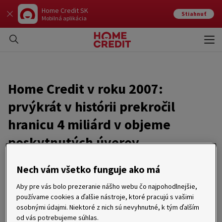
Home Credit SK
Stiahnuť
Mobilná aplikácia
Otvo
Zavr
Home Credit v roku 2007:
prvýkrát v histórii prekročil
hranicu 4 miliárd v objeme
poskytnutých úverov
04. 02. 2008
Nech vám všetko funguje ako má
Aby pre vás bolo prezeranie nášho webu čo najpohodlnejšie,
Bratislava 4. 2. 2008 – Spoločnosť Home Credit Slovakia, ktorá
používame cookies a ďalšie nástroje, ktoré pracujú s vašimi
patrí k lídrom trhu spotrebiteľského financovania na
osobnými údajmi. Niektoré z nich sú nevyhnutné, k tým ďalším
Slovensku, poskytla v roku 2007 úvery v celkovej hodnote 4,14
miliárd korún. Objem úverov Home Credit tak prvýkrát
od vás potrebujeme súhlas.