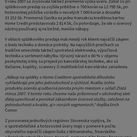
V roku 2007 sa zvyšovala taktiež priemerná výška úveru. Zatiaľ čo pri
splátkovom predaji sa zvýšila približne o 700 korún na 12 795 Sk, pri
hotovostnej pôžičke vzrástla o necelých 7 000 korún a dosiahla
33 252 Sk. Priemerná čiastka na jednu transakciu kreditnou kartou
Home Credit predstavovala 2 814 Sk, čo potvrdzuje, že ide o úverový
nástroj používaný aj na bežné, menšie nákupy.
V oblasti splátkového predaja mali minulý rok klienti najväčší záujem
o bielu techniku a domáce potreby. Na najvyšších priečkach sa
tradične umiestnila taktiež spotrebná elektronika, výpočtová
technika a sortiment nábytku. Výrazný nárast o 60 % v objemu
poskytnutej istiny sa prejavil pri kancelárskej technike, ako sú
tlačiarne, kopírky, scannery či multifunkčné kancelárske zariadenia.
„Nákup na splátky s Home Creditom spotrebitelia dlhodobo
vyhľadávajú pre jeho jednoduchosť a rýchlosť. Kvalitu tohto
produktu ocenila aj odborná porota prvým miestom v súťaži Zlatá
minca 2007. V tomto roku chceme našu prítomnosť v obchodnej sieti
ďalej upevňovať a ponúkať zákazníkom úverové služby, založené na
jednoduchosti a kvalite, aj v nových segmentoch,“
dopĺňa Erich
Čomor.
Z porovnania jednotlivých regiónov Slovenska vyplýva, že
o spotrebiteľské a hotovostné úvery majú v pomere k počtu
obyvateľov najväčší záujem ľudia z Nitrianskeho, Trnavského