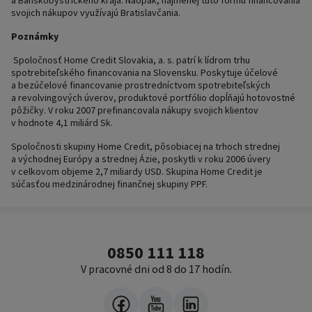
a Banskobystrického kraja. Naopak, najmenej túto formu financovania
svojich nákupov využívajú Bratislavčania.
Poznámky
Spoločnosť Home Credit Slovakia, a. s. patrí k lídrom trhu
spotrebiteľského financovania na Slovensku. Poskytuje účelové
a bezúčelové financovanie prostredníctvom spotrebiteľských
a revolvingových úverov, produktové portfólio dopĺňajú hotovostné
pôžičky. V roku 2007 prefinancovala nákupy svojich klientov
v hodnote 4,1 miliárd Sk.
Spoločnosti skupiny Home Credit, pôsobiacej na trhoch strednej
a východnej Európy a strednej Ázie, poskytli v roku 2006 úvery
v celkovom objeme 2,7 miliardy USD. Skupina Home Credit je
súčasťou medzinárodnej finančnej skupiny PPF.
0850 111 118
V pracovné dni od 8 do 17 hodín.