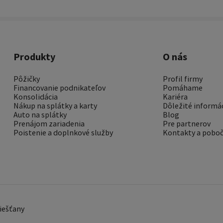
Produkty
O nás
Pôžičky
Profil firmy
Financovanie podnikateľov
Pomáhame
Konsolidácia
Kariéra
Nákup na splátky a karty
Dôležité informá
Auto na splátky
Blog
Prenájom zariadenia
Pre partnerov
Poistenie a doplnkové služby
Kontakty a pobo
Piešťany