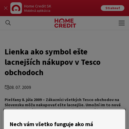
Home Credit SK
Stiahnuť
Mobilná aplikácia
Otvo
Zavr
Lienka ako symbol ešte
lacnejších nákupov v Tesco
obchodoch
08. 07. 2009
Piešťany 8. júla 2009 – Zákazníci všetkých Tesco obchodov na
Slovensku môžu nakupovať ešte lacnejšie. Umožní im to nová
Tesco kreditná karta so symbolom lienky, ktorú bude
spravovať spoločnosť Home Credit Slovakia, finančný partner
Tesco obchodov. Vďaka výhodnému systému benefitov môžu
Nech vám všetko funguje ako má
držitelia karty nakupovať bez hotovosti a každým nákupom