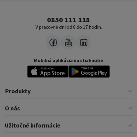
0850 111 118
V pracovné dni od 8 do 17 hodín.
Mobilná aplikácia na stiahnutie
Produkty
Pôžičky
O nás
Financovanie podnikateľov
Konsolidácia
Nákup na splátky a karty
Profil firmy
Užitočné informácie
Auto na splátky
Pomáhame
Prenájom zariadenia
Kariéra