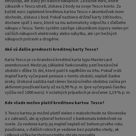
nevyužijú, ale zľavy pri ďalších nákupoch. Za každé euro, ktoré
zákazník v Tescu utratí, získava 2 body na svoje Tesco konto. Za
každé euro zaplatené kreditnou kartou Tesco v akomkoľvek inom
obchode, získava 1 bod. Pokiaľ nazbiera držiteľ karty 100 bodov,
dostane späť 1 euro, ktoré sa mu automaticky odpočíta z ďalšieho
nákupu v Tescu. Tento systém zaisťuje zákazníkom úspory nielen pri
väčších nákupoch elektroniky alebo nábytku, ale i pri bežných
nákupoch potravín a drogérie.
Aké sú ďalšie prednosti kreditnej karty Tesco?
Karta Tesco je co-brandová kreditná karta typu Mastercard
unembossed. Medzi jej základné funkcionality patrí bezúročné
období v dĺžke 51 dní, ktoré patrí k najdlhším na trhu. Pokiaľ vráti
majiteľ karty vyčerpané peniaze v tomto období, neplatí žiadne
úroky. Úroková sadzba nad rámec bezúročného obdobia začína pri
aktívnom používaní karty už na 0,99 % p. m. (pre vyčerpanú čiastku
vyššiu než 1000 euro). V ostatných prípadoch je úročenie 2,19 % p. m.
Kde všade možno platiť kreditnou kartou Tesco?
S Tesco kartou je možné platiť nielen v maloobchode na Slovensku
a v zahraničí, ale aj vyberať hotovosť z bankomatu kdekoľvek na
svete. Za vedenie karty jej majiteľ neplatí nič behom prvého roku
používania, v ďalších rokoch je vedenie bez poplatku vtedy, ak
celková výška bezhotovostného obratu presiahla