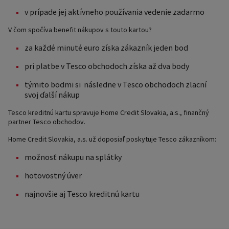
v prípade jej aktívneho používania vedenie zadarmo
V čom spočíva benefit nákupov s touto kartou?
za každé minuté euro získa zákazník jeden bod
pri platbe v Tesco obchodoch získa až dva body
týmito bodmi si následne v Tesco obchodoch zlacní
svoj ďalší nákup
Tesco kreditnú kartu spravuje Home Credit Slovakia, a.s., finančný
partner Tesco obchodov.
Home Credit Slovakia, a.s. už doposiaľ poskytuje Tesco zákazníkom:
možnosť nákupu na splátky
hotovostný úver
najnovšie aj Tesco kreditnú kartu