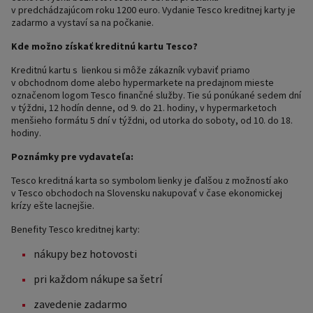
v predchádzajúcom roku 1200 euro. Vydanie Tesco kreditnej karty je
zadarmo a vystaví sa na počkanie.
Kde možno získať kreditnú kartu Tesco?
Kreditnú kartu s lienkou si môže zákazník vybaviť priamo
v obchodnom dome alebo hypermarkete na predajnom mieste
označenom logom Tesco finančné služby. Tie sú ponúkané sedem dní
v týždni, 12 hodín denne, od 9. do 21. hodiny, v hypermarketoch
menšieho formátu 5 dní v týždni, od utorka do soboty, od 10. do 18.
hodiny.
Poznámky pre vydavateľa:
Tesco kreditná karta so symbolom lienky je ďalšou z možností ako
v Tesco obchodoch na Slovensku nakupovať v čase ekonomickej
krízy ešte lacnejšie.
Benefity Tesco kreditnej karty:
nákupy bez hotovosti
pri každom nákupe sa šetrí
zavedenie zadarmo