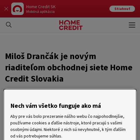
Home Credit SK
Stiahnuť
Mobilná aplikácia
Otvo
Zavr
Miloš Drančák je novým
riaditeľom obchodnej siete Home
Credit Slovakia
08. 04. 2010
Nech vám všetko funguje ako má
Piešťany 8. apríl 2010 – Novým riaditeľom obchodnej siete
spoločnosti Home Credit Slovakia sa od 1. apríla 2010 stal
Aby pre vás bolo prezeranie nášho webu čo najpohodlnejšie,
Miloš Drančák. Na tejto pozícii nahradí Dávida Lišku, ktorý sa
používame cookies a ďalšie nástroje, ktoré pracujú s vašimi
rozhodol vyskúšať nové príležitosti. Hlavnou prioritou Miloša
osobnými údajmi. Niektoré z nich sú nevyhnutné, k tým ďalším
Drančáka bude rozvoj obchodnej siete vo vzťahu
od vás potrebujeme súhlas.
k splátkovému predaju.