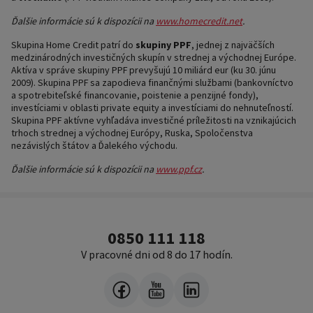
Ďalšie informácie sú k dispozícii na
www.homecredit.net
.
Skupina Home Credit patrí do
skupiny
PPF
, jednej z najväčších
medzinárodných investičných skupín v strednej a východnej Európe.
Aktíva v správe skupiny PPF prevyšujú 10 miliárd eur (ku 30. júnu
2009). Skupina PPF sa zapodieva finančnými službami (bankovníctvo
a spotrebiteľské financovanie, poistenie a penzijné fondy),
investíciami v oblasti private equity a investíciami do nehnuteľností.
Skupina PPF aktívne vyhľadáva investičné príležitosti na vznikajúcich
trhoch strednej a východnej Európy, Ruska, Spoločenstva
nezávislých štátov a Ďalekého východu.
Ďalšie informácie sú k dispozícii na
www.ppf.cz
.
0850 111 118
V pracovné dni od 8 do 17 hodín.