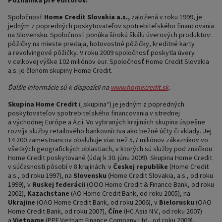
Poznámka pre editorov:
Spoločnosť
Home Credit Slovakia a.s.,
založená v roku 1999, je
jedným z popredných poskytovateľov spotrebiteľského financovania
na Slovensku. Spoločnosť ponúka širokú škálu úverových produktov:
pôžičky na mieste predaja, hotovostné pôžičky, kreditné karty
a revolvingové pôžičky. V roku 2009 spoločnosť poskytla úvery
v celkovej výške 102 miliónov eur. Spoločnosť Home Credit Slovakia
a.s. je členom skupiny Home Credit.
Ďalšie informácie sú k dispozícii na
www.homecredit.sk
.
Skupina Home Credit
(„skupina“) je jedným z popredných
poskytovateľov spotrebiteľského financovania v strednej
a východnej Európe a Ázii. Vo vybraných krajinách skupina úspešne
rozvíja služby retailového bankovníctva ako bežné účty či vklady. Jej
14 200 zamestnancov obsluhuje viac než 5,7 miliónov zákazníkov vo
všetkých geografických oblastiach, v ktorých sú služby pod značkou
Home Credit poskytované (údaj k 30. júnu 2009). Skupina Home Credit
v súčasnosti pôsobí v 8 krajinách: v
Českej republike
(Home Credit
a.s., od roku 1997), na
Slovensku
(Home Credit Slovakia, a.s., od roku
1999), v
Ruskej federácii
(OOO Home Credit & Finance Bank, od roku
2002),
Kazachstane
(AO Home Credit Bank, od roku 2005), na
Ukrajine
(OAO Home Credit Bank, od roku 2006), v
Bielorusku
(OAO
Home Credit Bank, od roku 2007),
Číne
(HC Asia N.V., od roku 2007)
a
Vietname
(PPF Vietnam Finance Company Ltd., od roku 2009).