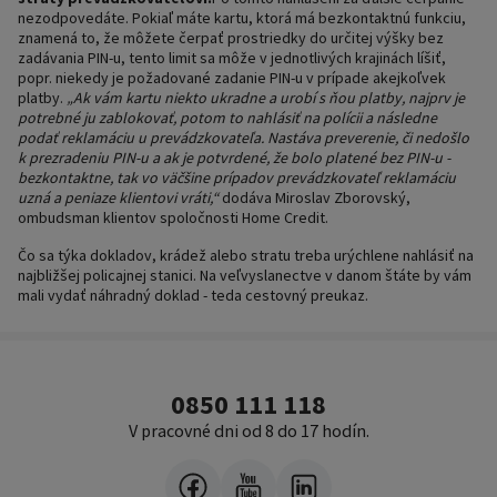
nezodpovedáte. Pokiaľ máte kartu, ktorá má bezkontaktnú funkciu,
znamená to, že môžete čerpať prostriedky do určitej výšky bez
zadávania PIN-u, tento limit sa môže v jednotlivých krajinách líšiť,
popr. niekedy je požadované zadanie PIN-u v prípade akejkoľvek
platby.
„Ak vám kartu niekto ukradne a urobí s ňou platby, najprv je
potrebné ju zablokovať, potom to nahlásiť na polícii a následne
podať reklamáciu u prevádzkovateľa. Nastáva preverenie, či nedošlo
k prezradeniu PIN-u a ak je potvrdené, že bolo platené bez PIN-u -
bezkontaktne, tak vo väčšine prípadov prevádzkovateľ reklamáciu
uzná a peniaze klientovi vráti,“
dodáva Miroslav Zborovský,
ombudsman klientov spoločnosti Home Credit.
Čo sa týka dokladov, krádež alebo stratu treba urýchlene nahlásiť na
najbližšej policajnej stanici. Na veľvyslanectve v danom štáte by vám
mali vydať náhradný doklad - teda cestovný preukaz.
0850 111 118
V pracovné dni od 8 do 17 hodín.