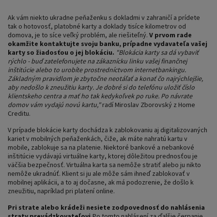
Ak vám niekto ukradne peňaženku s dokladmi v zahraničí a prídete
tak o hotovosť, platobné karty a doklady tisíce kilometrov od
domova, je to síce veľký problém, ale riešiteľný.
V prvom rade
okamžite kontaktujte svoju banku, prípadne vydavateľa vašej
karty so žiadosťou o jej blokáciu.
"Blokácia karty sa dá vybaviť
rýchlo - buď zatelefonujete na zákaznícku linku vašej finančnej
inštitúcie alebo to urobíte prostredníctvom internetbankingu.
Základným pravidlom je zbytočne neotáľať a konať čo najrýchlejšie,
aby nedošlo k zneužitiu karty. Je dobré si do telefónu uložiť číslo
klientskeho centra a mať ho tak kedykoľvek po ruke. Po návrate
domov vám vydajú novú kartu,"
radí Miroslav Zborovský z Home
Creditu.
V prípade blokácie karty dochádza k zablokovaniu aj digitalizovaných
kariet v mobilných peňaženkách, čiže, ak máte nahratú kartu v
mobile, zablokuje sa na platenie. Niektoré bankové a nebankové
inštitúcie vydávajú virtuálne karty, ktorej dôležitou prednosťou je
väčšia bezpečnosť. Virtuálna karta sa nemôže stratiť alebo ju nikto
nemôže ukradnúť. Klient si ju ale môže sám ihneď zablokovať v
mobilnej aplikácii, a to aj dočasne, ak má podozrenie, že došlo k
zneužitiu, napríklad pri platení online.
Pri strate alebo krádeži nesiete zodpovednosť do nahlásenia
straty prevádzkovateľovi.
Po tomto nahlásení za ďalšie čerpanie