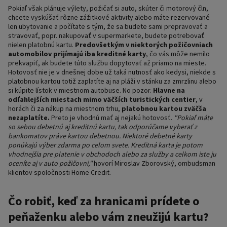
Pokiaľ však plánuje výlety, požičať si auto, skúter či motorový čln,
chcete vyskúšať rôzne zážitkové aktivity alebo máte rezervované
len ubytovanie a počítate s tým, že sa budete sami prepravovať a
stravovať, popr. nakupovať v supermarkete, budete potrebovať
nielen platobnú kartu.
Predovšetkým v niektorých požičovniach
automobilov prijímajú iba kreditné karty
, čo vás môže nemilo
prekvapiť, ak budete túto službu dopytovať až priamo na mieste.
Hotovosť nie je v dnešnej dobe už taká nutnosť ako kedysi, niekde s
platobnou kartou totiž zaplatíte aj na pláži v stánku za zmrzlinu alebo
si kúpite lístok v miestnom autobuse. No pozor.
Hlavne na
odľahlejších miestach mimo väčších turistických centier
, v
horách či za nákup na miestnom trhu,
platobnou kartou zväčša
nezaplatíte.
Preto je vhodnú mať aj nejakú hotovosť.
"Pokiaľ máte
so sebou debetnú aj kreditnú kartu, tak odporúčame vyberať z
bankomatov práve kartou debetnou. Niektoré debetné karty
ponúkajú výber zdarma po celom svete. Kreditná karta je potom
vhodnejšia pre platenie v obchodoch alebo za služby a celkom iste ju
oceníte aj v auto požičovni,"
hovorí Miroslav Zborovský, ombudsman
klientov spoločnosti Home Credit.
Čo robiť, keď za hranicami prídete o
peňaženku alebo vám zneužijú kartu?