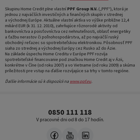
Skupinu Home Credit plne vlastní
PPF Group N.V.
(„PPF“), ktorá je
jednou z najväčších investičných a finančných skupín v strednej
a východnej Európe. Aktuálne vlastní aktíva vo výške približne 12,4
miliárd EUR (k 31. 12. 2010), zahrňujúce rôznorodé aktivity od
bankovníctva a poisťovníctva cez nehnuteľnosti, oblasť energetiky
a ťažbu nerastov či poľnohospodárstva, až po najväčší ruský
obchodný reťazec so spotrebiteľskou elektronikou. Pôsobnosť PPF
siaha zo strednej a východnej Európy cez Rusko až do Ázie.
Na základe úspechu Home Creditu v Európe PPF rozvíja
spotrebiteľské financovanie pod značkou Home Credit aj v Ázii,
konkrétne v Číne (od roku 2007) a vo Vietname (od roku 2009) a skúma
príležitosti pre vstup na ďalšie rozvíjajúce sa trhy v tomto regióne.
Ďalšie informácie sú k dispozícii na
www.ppf.eu
.
0850 111 118
V pracovné dni od 8 do 17 hodín.