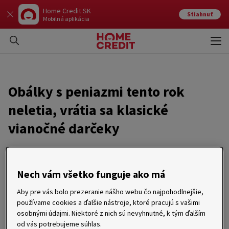
Home Credit SK
Stiahnuť
Mobilná aplikácia
Otvo
Zavr
Obálky s peniazmi tento rok
neletia, vrátia sa klasické
vianočné darčeky
22. 11. 2011
Nech vám všetko funguje ako má
Piešťany 22. november 2011 – Počas tohtoročných Vianoc
zostanú Slováci, aspoň čo sa týka darčekov, verní tradíciám.
Aby pre vás bolo prezeranie nášho webu čo najpohodlnejšie,
Podľa telefonického prieskumu spoločnosti Home Credit
používame cookies a ďalšie nástroje, ktoré pracujú s vašimi
Slovakia* totiž pod stromčekom nájde peniaze iba 9 %
osobnými údajmi. Niektoré z nich sú nevyhnutné, k tým ďalším
obdarovaných. Pri klasických darčekoch zostane 69 %
oslovených, 20 % dá niekomu darček a niekomu peniaze.
od vás potrebujeme súhlas.