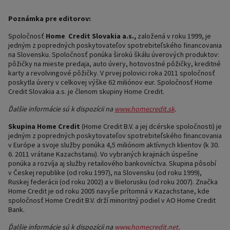
Poznámka pre editorov:
Spoločnosť
Home Credit Slovakia a.s.,
založená v roku 1999, je
jedným z popredných poskytovateľov spotrebiteľského financovania
na Slovensku. Spoločnosť ponúka širokú škálu úverových produktov:
pôžičky na mieste predaja, auto úvery, hotovostné pôžičky, kreditné
karty a revolvingové pôžičky. V prvej polovici roka 2011 spoločnosť
poskytla úvery v celkovej výške 62 miliónov eur. Spoločnosť Home
Credit Slovakia a.s. je členom skupiny Home Credit.
Ďalšie informácie sú k dispozícii na
www.homecredit.sk
.
Skupina Home Credit
(Home Credit B.V. a jej dcérske spoločnosti) je
jedným z popredných poskytovateľov spotrebiteľského financovania
v Európe a svoje služby ponúka 4,5 miliónom aktívnych klientov (k 30.
6. 2011 vrátane Kazachstanu). Vo vybraných krajinách úspešne
ponúka a rozvíja aj služby retailového bankovníctva. Skupina pôsobí
v Českej republike (od roku 1997), na Slovensku (od roku 1999),
Ruskej federácii (od roku 2002) a v Bielorusku (od roku 2007). Značka
Home Credit je od roku 2005 navyše prítomná v Kazachstane, kde
spoločnosť Home Credit B.V. drží minoritný podiel v AO Home Credit
Bank.
Ďalšie informácie sú k dispozícii na
www.homecredit.net
.