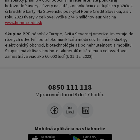
na splátky priamo v obchodoch a na internete, ale ponúka aj
hotovostné úvery a úvery na autá, konsolidáciu existujúcich pôžičiek
či kreditné karty. Na Slovensku poskytol Home Credit Slovakia, a.s.v
roku 2023 úvery v celkovej výške 274,6 miliónov eur. Viac na
www.homecredit.sk
Skupina PPF
pôsobí v Európe, Ázii a Severnej Amerike. Investuje do
rôznych odvetví - od telekomunikácií a médií cez finančné služby,
elektronický obchod, biotechnológie až po nehnuteľnosti a mobilitu.
Skupina má aktíva v hodnote takmer 40 miliárd eur a celosvetovo
zamestnáva viac ako 60 000 ľudí (k 31. 12. 2022).
0850 111 118
V pracovné dni od 8 do 17 hodín.
Mobilná aplikácia na stiahnutie