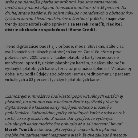
stále populárnejšia platba smartfónmi, kde sme zaznamenali
medziročný nárast objemu transakcií mobilom až o 36 percent. Na
druhej strane badáme, že objem nákupov uhradených u obchodníkov
fyzickou kartou klesol medziročne o štvrtinu,“
približuje najnovšie
trendy spotrebiteľského správania sa
Marek Tomčík, riaditeľ
divízie obchodu zo spoločnosti Home Credit.
Trend digitalizácie badať aj v prípade, medzi Slovákmi, stále viac
využívaných virtuálnych platobných kariet. Zatiaľ čo ešte v prvej
polovici roku 2021 tvorili virtuálne platobné karty len nepatrné
množstvo, oproti fyzickým platobným kartám, z celkového počtu
vydaných platobných kariet, teraz už je situácia úplne iná. V súčasnej
dobe je tu podľa údajov spoločnosti Home Credit pomer 17 percent
virtuálnych a 83 percent fyzických platobných kariet.
„Samozrejme, množstvo ľudí vlastní popri virtuálnych kartách aj
plastové, no omnoho viac v bežnom živote využívajú práve tie
digitalizované a klasické karty majú jednoducho uložené v
peňaženkách. Každopádne, počty virtuálnych kariet z roka na rok
rastú, čo sa aj očakávalo. Z našich dát vyplýva, že vydaných
virtuálnych kariet medziročne pribudlo až o 143 percent,“
hovorí
Marek Tomčík
a dodáva: „
Na zvýšený záujem ľudí o platenie
mobilnými zariadeniami reagujeme aj tak, že dve základné metody