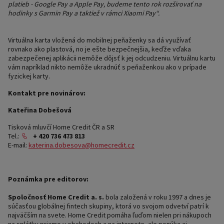
platieb - Google Pay a Apple Pay, budeme tento rok rozširovať na
hodinky s Garmin Pay a taktiež v rámci Xiaomi Pay“.
Virtuálna karta vložená do mobilnej peňaženky sa dá využívať
rovnako ako plastová, no je ešte bezpečnejšia, keďže vďaka
zabezpečenej aplikácii nemôže dôjsť k jej odcudzeniu. Virtuálnu kartu
vám napríklad nikto nemôže ukradnúť s peňaženkou ako v prípade
fyzickej karty.
Kontakt pre novinárov:
Kateřina Dobešová
Tisková mluvčí Home Credit ČR a SR
Tel.:
+ 420 736 473 813
E-mail: ­­­
katerina.dobesova@homecredit.cz
Poznámka pre editorov:
Spoločnosť Home Credit a. s.
bola založená v roku 1997 a dnes je
súčasťou globálnej fintech skupiny, ktorá vo svojom odvetví patrí k
najväčším na svete. Home Credit pomáha ľuďom nielen pri nákupoch