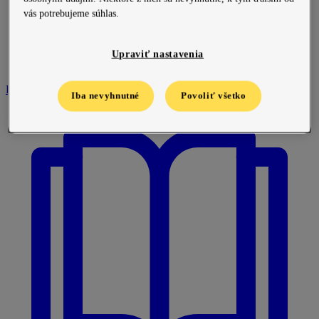
vás potrebujeme súhlas.
Upraviť nastavenia
Pre partnerov
Iba nevyhnutné
Povoliť všetko