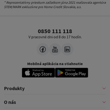
* Reprezentatívny prieskum začiatkom júna 2021 realizovala agentúra
STEM/MARK exkluzívne pre Home Credit Slovakia, a.s.
0850 111 118
V pracovné dni od 8 do 17 hodín.
Mobilná aplikácia na stiahnutie
Produkty
Pôžičky
O nás
Financovanie podnikateľov
Konsolidácia