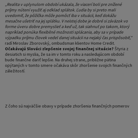
„Realita v uplynulom období ukázala, že viacerí boli pre znížené
príjmy nútení využiť aj odklad splátok. Ľudia by si preto mali
uvedomiť, že pôžička môže pomôcť iba v situácii, keď dokážu
mesačne ušetriť na jej splátku. V neistej dobe je dobré si záväzok vo
forme úveru dobre premyslieť a keď už, tak siahnuť po takom, ktorý
napríklad ponúka flexibilné možnosti splácania, aby sa v prípade
výpadku príjmu človek vedel danej situácii na nejaký čas prispôsobiť,"
radí Miroslav Zborovský, ombudsman klientov Home Credit.
Očakávajú Slováci zlepšenie svojej finančnej situácie?
Štyria z
desiatich si myslia, že sa im v tomto roku a nasledujúcom období
bude finančne dariť lepšie. Na druhej strane, približne pätina
opýtaných v tomto smere očakáva skôr zhoršenie svojich finančných
záležitostí.
Z čoho sú najväčšie obavy v prípade zhoršenia finančných pomerov