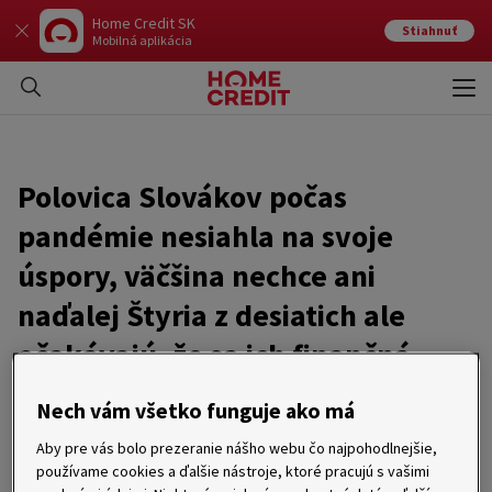
Home Credit SK
Stiahnuť
Mobilná aplikácia
Otvo
Zavr
Polovica Slovákov počas
pandémie nesiahla na svoje
úspory, väčšina nechce ani
naďalej Štyria z desiatich ale
očakávajú, že sa ich finančná
situácia zlepší
Nech vám všetko funguje ako má
Aby pre vás bolo prezeranie nášho webu čo najpohodlnejšie,
20. 07. 2021
používame cookies a ďalšie nástroje, ktoré pracujú s vašimi