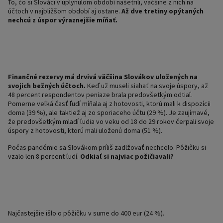
To, čo si Slováci v uplynulom období našetrili, väčšine z nich na
účtoch v najbližšom období aj ostane.
Až dve tretiny opýtaných
nechcú z úspor výraznejšie míňať.
Finančné rezervy má drvivá väčšina Slovákov uložených na
svojich bežných účtoch.
Keď už museli siahať na svoje úspory, až
48 percent respondentov peniaze brala predovšetkým odtiaľ.
Pomerne veľká časť ľudí míňala aj z hotovosti, ktorú mali k dispozícii
doma (39 %), ale taktiež aj zo sporiaceho účtu (29 %). Je zaujímavé,
že predovšetkým mladí ľudia vo veku od 18 do 29 rokov čerpali svoje
úspory z hotovosti, ktorú mali uloženú doma (51 %).
Počas pandémie sa Slovákom príliš zadlžovať nechcelo. Pôžičku si
vzalo len 8 percent ľudí.
Odkiaľ si najviac požičiavali?
Najčastejšie išlo o pôžičku v sume do 400 eur (24 %).