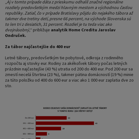
„
Aj v tomto prípade dáta z prieskumu odhalil značné regionálne
rozdiely predovšetkým medzi hlavným mestom a východnou časťou
republiky. Zatiaľ, čo v prípade Bratislavy pôjdu do nejakého tábora až
takmer dve tretiny detí, presne 66 percent, na východe Slovenska sú
to len tri z desiatich, 31 percent. Rozdiel je tu teda viac ako
dvojnásobný,
“ približuje
analytik Home Creditu Jaroslav
Ondrušek.
Za tábor najčastejšie do 400 eur
Letné tábory, predovšetkým tie pobytové, odkroja z rodinného
rozpočtu aj stovky eur. Rodiny za akékoľvek tábory počas letných
prázdnin najčastejšie (43 %) utratia od 200 do 400 eur. Pod 200 eur sa
zmestí necelá štvrtina (23 %), takmer pätina domácností (19 %) minie
za túto položku od 400 do 600 eur a viac ako 1 000 eur zaplatia dve zo
sto.