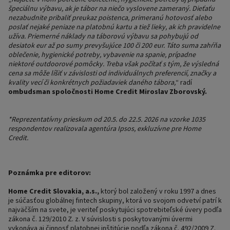
špeciálnu výbavu, ak je tábor na niečo vyslovene zameraný. Dieťaťu
nezabudnite pribaliť preukaz poistenca, primeranú hotovosť alebo
poslať nejaké peniaze na platobnú kartu a tiež lieky, ak ich pravidelne
užíva. Priemerné náklady na táborovú výbavu sa pohybujú od
desiatok eur až po sumy prevyšujúce 100 či 200 eur. Táto suma zahŕňa
oblečenie, hygienické potreby, vybavenie na spanie, prípadne
niektoré outdoorové pomôcky. Treba však počítať s tým, že výsledná
cena sa môže líšiť v závislosti od individuálnych preferencií, značky a
kvality vecí či konkrétnych požiadaviek daného tábora,
“ radí
ombudsman spoločnosti Home Credit Miroslav Zborovský.
*Reprezentatívny prieskum od 20.5. do 22.5. 2026 na vzorke 1035
respondentov realizovala agentúra Ipsos, exkluzívne pre Home
Credit.
Poznámka pre editorov:
Home Credit Slovakia, a.s.,
ktorý bol založený v roku 1997 a dnes
je súčasťou globálnej fintech skupiny, ktorá vo svojom odvetví patrí k
najväčším na svete, je veriteľ poskytujúci spotrebiteľské úvery podľa
zákona č. 129/2010 Z. z. V súvislosti s poskytovanými úvermi
vykonáva aj činnosť platobnej inštitúcie podľa zákona č. 492/2009 Z.