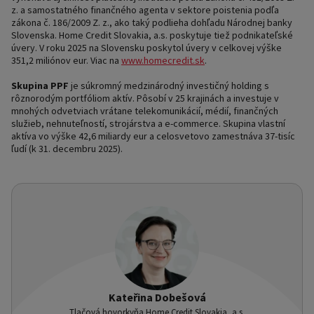
z. a samostatného finančného agenta v sektore poistenia podľa
zákona č. 186/2009 Z. z., ako taký podlieha dohľadu Národnej banky
Slovenska. Home Credit Slovakia, a.s. poskytuje tiež podnikateľské
úvery. V roku 2025 na Slovensku poskytol úvery v celkovej výške
351,2 miliónov eur. Viac na
www.homecredit.sk
.
Skupina PPF
je súkromný medzinárodný investičný holding s
rôznorodým portfóliom aktív. Pôsobí v 25 krajinách a investuje v
mnohých odvetviach vrátane telekomunikácií, médií, finančných
služieb, nehnuteľností, strojárstva a e-commerce. Skupina vlastní
aktíva vo výške 42,6 miliardy eur a celosvetovo zamestnáva 37-tisíc
ľudí (k 31. decembru 2025).
Kateřina Dobešová
Tlačová hovorkyňa Home Credit Slovakia, a.s.