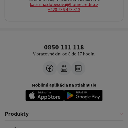
katerina.dobesova@homecredit.cz
+420 736 473 813
0850 111 118
V pracovné dni od 8 do 17 hodín.
Mobilná aplikácia na stiahnutie
Produkty
Pôžičky