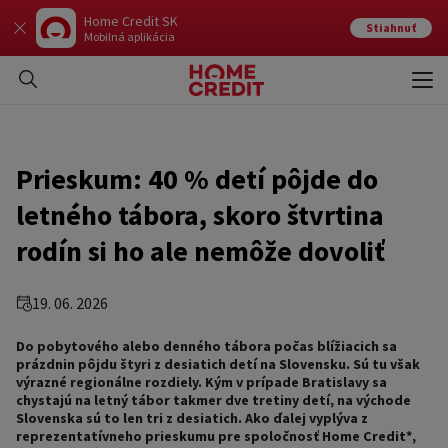
Home Credit SK
Stiahnuť
Mobilná aplikácia
Otvo
Zavr
Prieskum: 40 % detí pôjde do
letného tábora, skoro štvrtina
rodín si ho ale nemôže dovoliť
19. 06. 2026
Do pobytového alebo denného tábora počas blížiacich sa
prázdnin pôjdu štyri z desiatich detí na Slovensku. Sú tu však
výrazné regionálne rozdiely. Kým v prípade Bratislavy sa
chystajú na letný tábor takmer dve tretiny detí, na východe
Slovenska sú to len tri z desiatich. Ako ďalej vyplýva z
reprezentatívneho prieskumu pre spoločnosť Home Credit*,