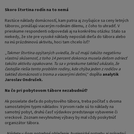
Skoro štvrtina rodín na to nemá
Rastúce náklady domácností, kam patria aj zvyšujúce sa ceny letných
táborov, prinášajú viacerým rodinám dilemu, z čoho to uhradiť. V
prieskume respondenti odpovedali aj na konkrétnu otázku: Stalo sa
niekedy, že ste pre vysoké náklady neposlali dieťa do tábora alebo
na inú prázdninovú aktivitu, hoci tam chcelo ísť?
„
Takmer štvrtina opýtaných uviedla, že už majú takúto negatívnu
vlastnú skúsenosť, z toho 14 percent dokonca musela deťom odriecť
takúto aktivitu opakovane. Tu sa v prieskume taktiež ukázalo, že
častejšie riešia tento problém rodiny, kde chýba jeden z rodičov a
taktiež domácnosti s troma a viacerými deťmi,
“ dopĺňa
analytik
Jaroslav Ondrušek.
Na čo pri pobytovom tábore nezabudnúť?
Ak posielate dieťa do pobytového tábora, treba počítať s dvoma
samostatnými typmi nákladov. V prvom rade sú to náklady na
samotný pobyt, druhú časť výdavkov predstavuje vybavenie či
vreckové. Zoznam nevyhnutnej výbavy by mal vždy poskytnúť
organizátor tábora.
„
Nájdete v ňom potrebné oblečenie, hygienické potreby aj prípadnú