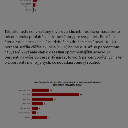
Tak, ako rastú ceny väčšiny tovarov a služieb, rodičia si musia tento
rok nezriedka priplatiť aj za letné tábory pre svoje deti. Približne
štyria z desiatich vnímajú medziročné zdraženie na úrovni 10 – 20
percent. Ďalšia väčšia skupina (17 %) hovorí o 20 až 30-percentnom
navýšení. Zvýšenie cien o desatinu oproti vlaňajšku uviedlo 14
percent, na vyše 50-percentý nárast to vidí 5 percent opýtaných a len
o 2 percentá menej je tých, čo nebadajú cenový rozdiel.